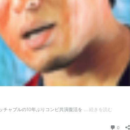
フ
タッチャブルの10年ぶりコンビ共演復活を …
続きを読む
ァ
コメ
0
ン