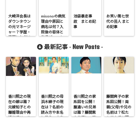
大崎洋会長は
misonoの病気
池袋暴走事
お笑い第七世
ダウンタウン
理由や原因と
故 まとめ記
代の芸人 まと
の元マネージ
病名は何？入
事
め記事
ャー？学歴・
院後の容体と
経歴と年収は
復帰がいつか
も調査！
New Posts
最新記事 -
-
香川照之の現
香川照之の母
香川照之の家
藤間爽子の家
在の嫁は誰？
浜木綿子の現
系図を公開！
系図公開！両
元嫁知子との
在は？名前の
腹違いの兄弟
親(父母)や兄の
離婚理由や再
読み方や本名
は誰？藤間紫
名前は？松た
婚相手はいる
と芸名の由来
や父親との確
か子や香川照
のかについて
も調査
執も調査
之との関係も
も調査