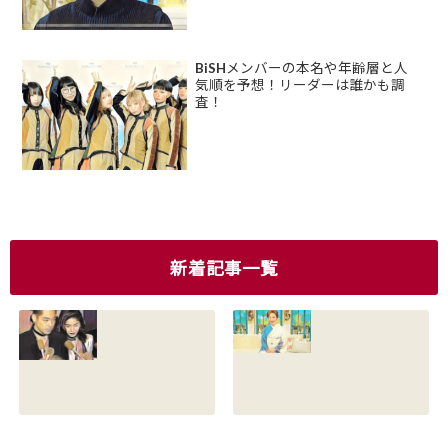
BiSHメンバーの本名や年齢層と人
気順を予想！リーダーは誰かも調
査！
新着記事一覧
香川照之の現在の
香川照之の母浜木
嫁は誰？元嫁知子
綿子の現在は？名