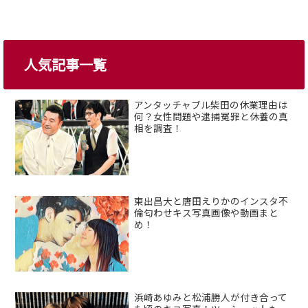
人気記事一覧
アンタッチャブル柴田の休業理由は
何？女性問題や逮捕冤罪と休養の真
相を調査！
東出昌大と唐田えりかのインスタ不
倫匂わせキス写真画像や動画まと
め！
浜崎あゆみと松浦勝人が付き合って