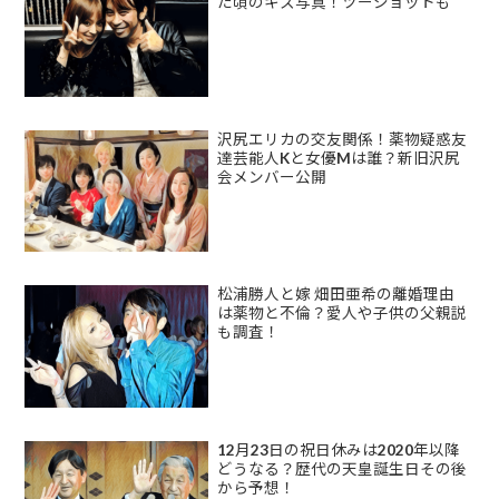
た頃のキス写真！ツーショットも
沢尻エリカの交友関係！薬物疑惑友
達芸能人Kと女優Mは誰？新旧沢尻
会メンバー公開
松浦勝人と嫁 畑田亜希の離婚理由
は薬物と不倫？愛人や子供の父親説
も調査！
12月23日の祝日休みは2020年以降
どうなる？歴代の天皇誕生日その後
から予想！