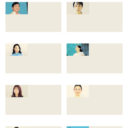
との離婚理由や再
前の読み方や本名
婚相手はいるのか
と芸名の由来も調
についても調査
査
2022.12.21
2021.07.14
香川照之の家系図
藤間爽子の家系図
を公開！腹違いの
公開！両親(父母)
兄弟は誰？藤間紫
や兄の名前は？松
や父親との確執も
たか子や香川照之
調査
との関係も
2021.07.13
2021.07.11
舘野伶奈が可愛
原川愛がかわい
い！身長やスリー
い！高畑充希や前
サイズと新体操時
田敦子に似てる？
代のレオタード画
カップや身長と比
像も調査
較画像も調査
2021.07.10
2021.07.09
原川愛の結婚相手
戸塚寛子のwikiプ
は誰？結婚して
ロフ！年齢や身長