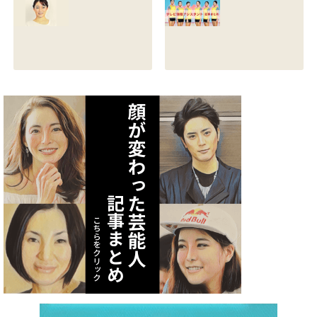
る？熱愛彼氏の顔
とカップは？イン
画像はあるのかも
スタと体操時代の
調査
画像も調査
2021.07.09
2021.07.08
矢作あかりのスリ
テレビ体操アシス
ーサイズや身長・
タント まとめ記事
年齢と血液型は？
2021.07.06
インスタ画像も調
査
2021.07.07