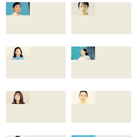
との離婚理由や再
前の読み方や本名
婚相手はいるのか
と芸名の由来も調
についても調査
査
2022.12.21
2021.07.14
香川照之の家系図
藤間爽子の家系図
を公開！腹違いの
公開！両親(父母)
兄弟は誰？藤間紫
や兄の名前は？松
や父親との確執も
たか子や香川照之
調査
との関係も
2021.07.13
2021.07.11
舘野伶奈が可愛
原川愛がかわい
い！身長やスリー
い！高畑充希や前
サイズと新体操時
田敦子に似てる？
代のレオタード画
カップや身長と比
像も調査
較画像も調査
2021.07.10
2021.07.09
原川愛の結婚相手
戸塚寛子のwikiプ
は誰？結婚して
ロフ！年齢や身長