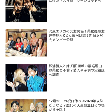
た頃のキス写真！ツーショットも
沢尻エリカの交友関係！薬物疑惑友
達芸能人Kと女優Mは誰？新旧沢尻
会メンバー公開
松浦勝人と嫁 畑田亜希の離婚理由
は薬物と不倫？愛人や子供の父親説
も調査！
12月23日の祝日休みは2020年以降
どうなる？歴代の天皇誕生日その後
から予想！