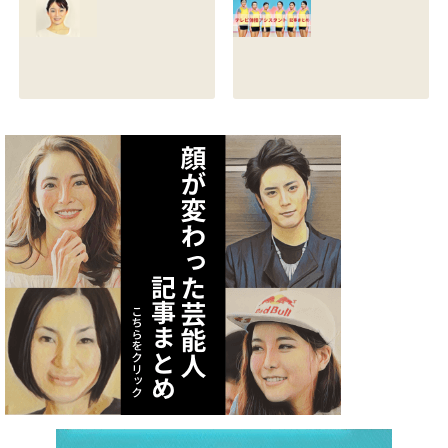
る？熱愛彼氏の顔
とカップは？イン
画像はあるのかも
スタと体操時代の
調査
画像も調査
2021.07.09
2021.07.08
矢作あかりのスリ
テレビ体操アシス
ーサイズや身長・
タント まとめ記事
年齢と血液型は？
2021.07.06
インスタ画像も調
査
2021.07.07