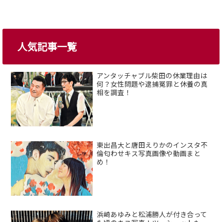
人気記事一覧
アンタッチャブル柴田の休業理由は
何？女性問題や逮捕冤罪と休養の真
相を調査！
東出昌大と唐田えりかのインスタ不
倫匂わせキス写真画像や動画まと
め！
浜崎あゆみと松浦勝人が付き合って