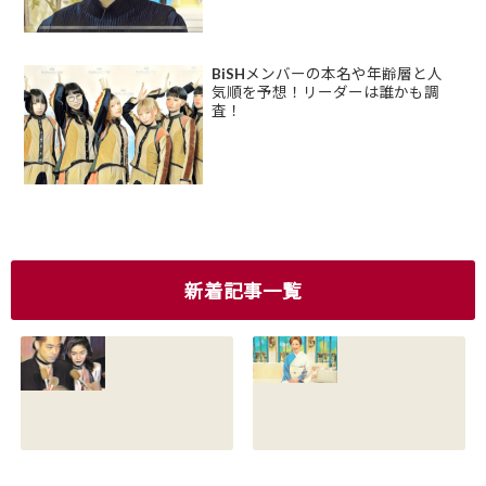
BiSHメンバーの本名や年齢層と人
気順を予想！リーダーは誰かも調
査！
新着記事一覧
香川照之の現在の
香川照之の母浜木
嫁は誰？元嫁知子
綿子の現在は？名