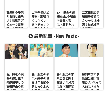
石黒彩の子供
山本千尋は武
EXIT兼近の逮
二宮和也と伊
の名前と由来
井咲・柴咲コ
捕歴2回の理由
藤綾子結婚の
は？芸能界デ
ウに似てい
や容疑内容
きっかけは妊
ビューで事務
る？そっくり
は？騒動をわ
娠？挙式場所
所と中学高校
な芸能人を検
かりやすくま
や日程はいつ
大学も調査！
証！
とめてみた
どこかも調
New Posts
最新記事 -
-
査！
香川照之の現
香川照之の母
香川照之の家
藤間爽子の家
在の嫁は誰？
浜木綿子の現
系図を公開！
系図公開！両
元嫁知子との
在は？名前の
腹違いの兄弟
親(父母)や兄の
離婚理由や再
読み方や本名
は誰？藤間紫
名前は？松た
婚相手はいる
と芸名の由来
や父親との確
か子や香川照
のかについて
も調査
執も調査
之との関係も
も調査