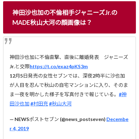
神田沙也加の不倫相手ジャニーズJr.の
MADE秋山大河の顔画像は？
神田沙也加に不倫直撃、直後に離婚発表 ジャニーズ
Jr.と交際
https://t.co/exaz4pKS3m
12月5日発売の女性セブンでは、深夜2時半に沙也加
が人目を忍んで秋山の自宅マンションに入り、そのま
ま一夜を明かした様子を写真付きで報じている。
#神
田沙也加
#村田充
#秋山大河
— NEWSポストセブン (@news_postseven)
Decembe
r 4, 2019