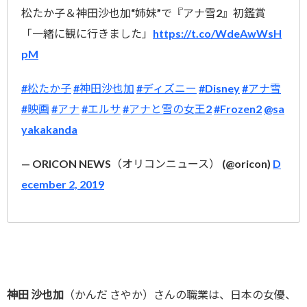
松たか子＆神田沙也加“姉妹”で『アナ雪2』初鑑賞
「一緒に観に行きました」
https://t.co/WdeAwWsH
pM
#松たか子
#神田沙也加
#ディズニー
#Disney
#アナ雪
#映画
#アナ
#エルサ
#アナと雪の女王2
#Frozen2
@sa
yakakanda
— ORICON NEWS（オリコンニュース） (@oricon)
D
ecember 2, 2019
神田 沙也加
（かんだ さやか）さんの職業は、日本の女優、