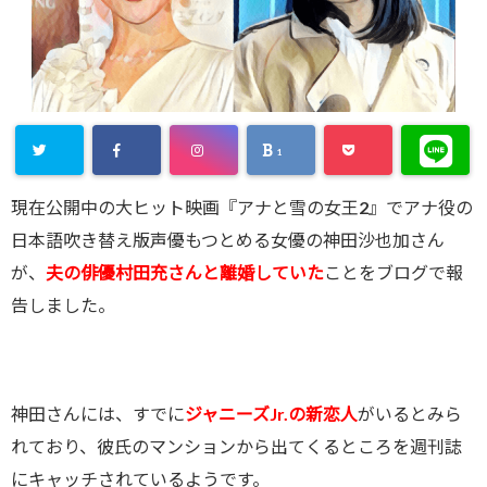
1
現在公開中の大ヒット映画『アナと雪の女王2』でアナ役の
日本語吹き替え版声優もつとめる女優の神田沙也加さん
が、
夫の俳優村田充さんと離婚していた
ことをブログで報
告しました。
神田さんには、すでに
ジャニーズJr.の新恋人
がいるとみら
れており、彼氏のマンションから出てくるところを週刊誌
にキャッチされているようです。