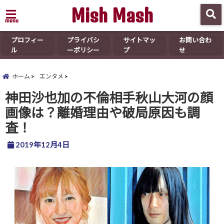
Mish Mash
menu
プロフィー
プライバシ
サイトマッ
お問い合わ
ル
ーポリシー
プ
せ
ホーム
エンタメ
神田沙也加の不倫相手秋山大河の顔
画像は？離婚理由や破局原因も調
査！
2019年12月4日