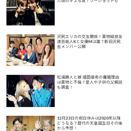
た頃のキス写真！ツーショットも
沢尻エリカの交友関係！薬物疑惑友
達芸能人Kと女優Mは誰？新旧沢尻
会メンバー公開
松浦勝人と嫁 畑田亜希の離婚理由
は薬物と不倫？愛人や子供の父親説
も調査！
12月23日の祝日休みは2020年以降
どうなる？歴代の天皇誕生日その後
から予想！