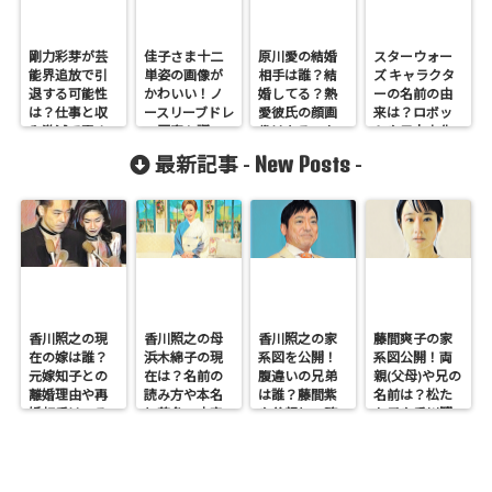
剛力彩芽が芸
佳子さま十二
原川愛の結婚
スターウォー
能界追放で引
単姿の画像が
相手は誰？結
ズ キャラクタ
退する可能性
かわいい！ノ
婚してる？熱
ーの名前の由
は？仕事と収
ースリーブドレ
愛彼氏の顔画
来は？ロボッ
入激減で干さ
ス写真も調
像はあるのか
トや日本文化
れる危機を調
査！
も調査
との関係も調
New Posts
最新記事 -
-
査！
査！
香川照之の現
香川照之の母
香川照之の家
藤間爽子の家
在の嫁は誰？
浜木綿子の現
系図を公開！
系図公開！両
元嫁知子との
在は？名前の
腹違いの兄弟
親(父母)や兄の
離婚理由や再
読み方や本名
は誰？藤間紫
名前は？松た
婚相手はいる
と芸名の由来
や父親との確
か子や香川照
のかについて
も調査
執も調査
之との関係も
も調査