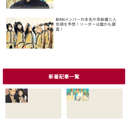
BiSHメンバーの本名や年齢層と人
気順を予想！リーダーは誰かも調
査！
新着記事一覧
香川照之の現在の
香川照之の母浜木
嫁は誰？元嫁知子
綿子の現在は？名