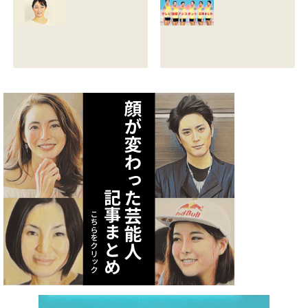
る？熱愛彼氏の顔
とカップは？イン
画像はあるのかも
スタと体操時代の
調査
画像も調査
2021.07.09
2021.07.08
矢作あかりのスリ
テレビ体操アシス
ーサイズや身長・
タント まとめ記事
年齢と血液型は？
2021.07.06
インスタ画像も調
査
2021.07.07