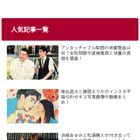
人気記事一覧
アンタッチャブル柴田の休業理由は
何？女性問題や逮捕冤罪と休養の真
相を調査！
東出昌大と唐田えりかのインスタ不
倫匂わせキス写真画像や動画まと
め！
浜崎あゆみと松浦勝人が付き合って