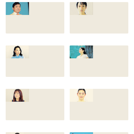
との離婚理由や再
前の読み方や本名
婚相手はいるのか
と芸名の由来も調
についても調査
査
2022.12.21
2021.07.14
香川照之の家系図
藤間爽子の家系図
を公開！腹違いの
公開！両親(父母)
兄弟は誰？藤間紫
や兄の名前は？松
や父親との確執も
たか子や香川照之
調査
との関係も
2021.07.13
2021.07.11
舘野伶奈が可愛
原川愛がかわい
い！身長やスリー
い！高畑充希や前
サイズと新体操時
田敦子に似てる？
代のレオタード画
カップや身長と比
像も調査
較画像も調査
2021.07.10
2021.07.09
原川愛の結婚相手
戸塚寛子のwikiプ
は誰？結婚して
ロフ！年齢や身長