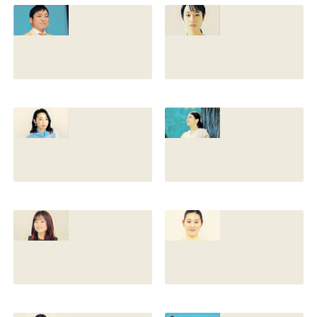
との離婚理由や再
前の読み方や本名
婚相手はいるのか
と芸名の由来も調
についても調査
査
2022.12.21
2021.07.14
香川照之の家系図
藤間爽子の家系図
を公開！腹違いの
公開！両親(父母)
兄弟は誰？藤間紫
や兄の名前は？松
や父親との確執も
たか子や香川照之
調査
との関係も
2021.07.13
2021.07.11
舘野伶奈が可愛
原川愛がかわい
い！身長やスリー
い！高畑充希や前
サイズと新体操時
田敦子に似てる？
代のレオタード画
カップや身長と比
像も調査
較画像も調査
2021.07.10
2021.07.09
原川愛の結婚相手
戸塚寛子のwikiプ
は誰？結婚して
ロフ！年齢や身長