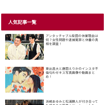
人気記事一覧
アンタッチャブル柴田の休業理由は
何？女性問題や逮捕冤罪と休養の真
相を調査！
東出昌大と唐田えりかのインスタ不
倫匂わせキス写真画像や動画まと
め！
浜崎あゆみと松浦勝人が付き合って