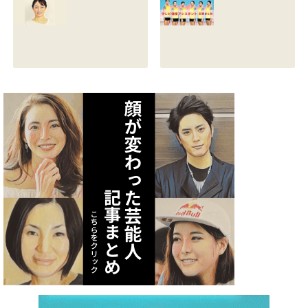
る？熱愛彼氏の顔
とカップは？イン
画像はあるのかも
スタと体操時代の
調査
画像も調査
2021.07.09
2021.07.08
矢作あかりのスリ
テレビ体操アシス
ーサイズや身長・
タント まとめ記事
年齢と血液型は？
2021.07.06
インスタ画像も調
査
2021.07.07