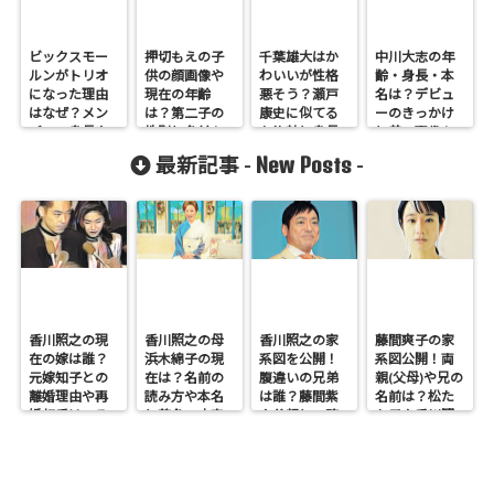
ビックスモー
押切もえの子
千葉雄大はか
中川大志の年
ルンがトリオ
供の顔画像や
わいいが性格
齢・身長・本
になった理由
現在の年齢
悪そう？瀬戸
名は？デビュ
はなぜ？メン
は？第二子の
康史に似てる
ーのきっかけ
バーの身長や
性別と名前も
か比較と身長
と昔の画像も
年齢を調査！
調査
体重も
New Posts
最新記事 -
-
香川照之の現
香川照之の母
香川照之の家
藤間爽子の家
在の嫁は誰？
浜木綿子の現
系図を公開！
系図公開！両
元嫁知子との
在は？名前の
腹違いの兄弟
親(父母)や兄の
離婚理由や再
読み方や本名
は誰？藤間紫
名前は？松た
婚相手はいる
と芸名の由来
や父親との確
か子や香川照
のかについて
も調査
執も調査
之との関係も
も調査