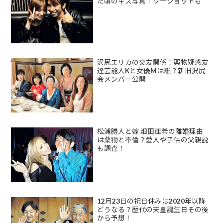
た頃のキス写真！ツーショットも
沢尻エリカの交友関係！薬物疑惑友
達芸能人Kと女優Mは誰？新旧沢尻
会メンバー公開
松浦勝人と嫁 畑田亜希の離婚理由
は薬物と不倫？愛人や子供の父親説
も調査！
12月23日の祝日休みは2020年以降
どうなる？歴代の天皇誕生日その後
から予想！