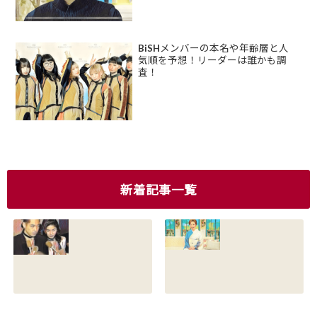
BiSHメンバーの本名や年齢層と人
気順を予想！リーダーは誰かも調
査！
新着記事一覧
香川照之の現在の
香川照之の母浜木
嫁は誰？元嫁知子
綿子の現在は？名