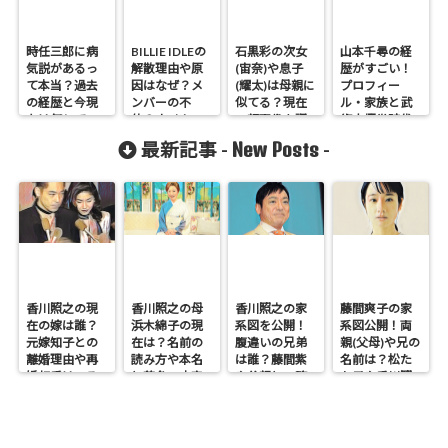
時任三郎に病
BILLIE IDLEの
石黒彩の次女
山本千尋の経
気説があるっ
解散理由や原
(宙奈)や息子
歴がすごい！
て本当？過去
因はなぜ？メ
(耀太)は母親に
プロフィー
の経歴と今現
ンバーの不
似てる？現在
ル・家族と武
在は何して
仲？ウイカの
の顔画像を調
術太極拳時代
る？
今後の活動
査！
の画像も
New Posts
最新記事 -
-
は？
香川照之の現
香川照之の母
香川照之の家
藤間爽子の家
在の嫁は誰？
浜木綿子の現
系図を公開！
系図公開！両
元嫁知子との
在は？名前の
腹違いの兄弟
親(父母)や兄の
離婚理由や再
読み方や本名
は誰？藤間紫
名前は？松た
婚相手はいる
と芸名の由来
や父親との確
か子や香川照
のかについて
も調査
執も調査
之との関係も
も調査