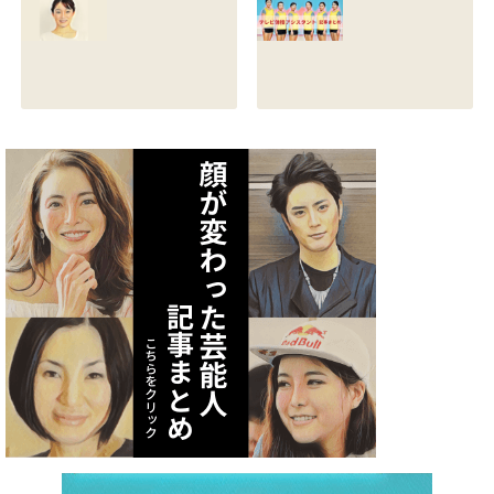
る？熱愛彼氏の顔
とカップは？イン
画像はあるのかも
スタと体操時代の
調査
画像も調査
2021.07.09
2021.07.08
矢作あかりのスリ
テレビ体操アシス
ーサイズや身長・
タント まとめ記事
年齢と血液型は？
2021.07.06
インスタ画像も調
査
2021.07.07