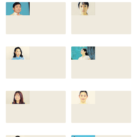
との離婚理由や再
前の読み方や本名
婚相手はいるのか
と芸名の由来も調
についても調査
査
2022.12.21
2021.07.14
香川照之の家系図
藤間爽子の家系図
を公開！腹違いの
公開！両親(父母)
兄弟は誰？藤間紫
や兄の名前は？松
や父親との確執も
たか子や香川照之
調査
との関係も
2021.07.13
2021.07.11
舘野伶奈が可愛
原川愛がかわい
い！身長やスリー
い！高畑充希や前
サイズと新体操時
田敦子に似てる？
代のレオタード画
カップや身長と比
像も調査
較画像も調査
2021.07.10
2021.07.09
原川愛の結婚相手
戸塚寛子のwikiプ
は誰？結婚して
ロフ！年齢や身長