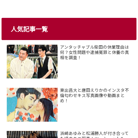
人気記事一覧
アンタッチャブル柴田の休業理由は
何？女性問題や逮捕冤罪と休養の真
相を調査！
東出昌大と唐田えりかのインスタ不
倫匂わせキス写真画像や動画まと
め！
浜崎あゆみと松浦勝人が付き合って