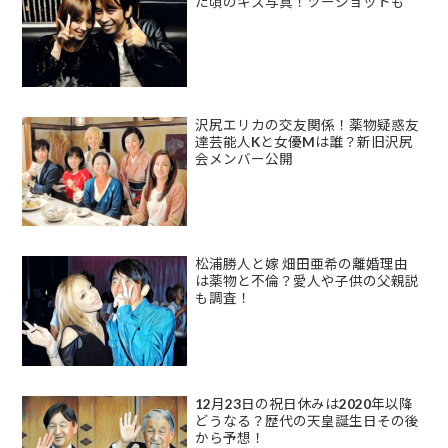
た頃のキス写真！ツーショットも
沢尻エリカの交友関係！薬物疑惑友
達芸能人Kと女優Mは誰？新旧沢尻
会メンバー公開
松浦勝人と嫁 畑田亜希の離婚理由
は薬物と不倫？愛人や子供の父親説
も調査！
12月23日の祝日休みは2020年以降
どうなる？歴代の天皇誕生日その後
から予想！