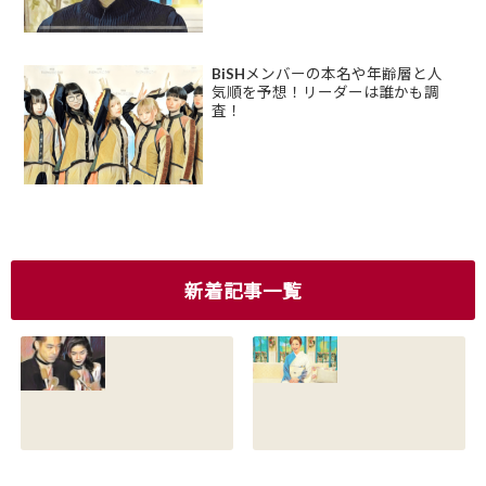
BiSHメンバーの本名や年齢層と人
気順を予想！リーダーは誰かも調
査！
新着記事一覧
香川照之の現在の
香川照之の母浜木
嫁は誰？元嫁知子
綿子の現在は？名