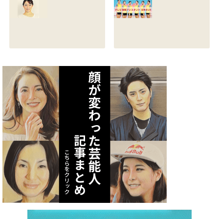
る？熱愛彼氏の顔
とカップは？イン
画像はあるのかも
スタと体操時代の
調査
画像も調査
2021.07.09
2021.07.08
矢作あかりのスリ
テレビ体操アシス
ーサイズや身長・
タント まとめ記事
年齢と血液型は？
2021.07.06
インスタ画像も調
査
2021.07.07