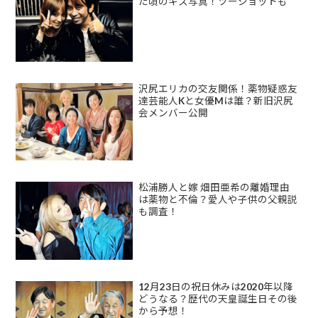
た頃のキス写真！ツーショットも
沢尻エリカの交友関係！薬物疑惑友
達芸能人Kと女優Mは誰？新旧沢尻
会メンバー公開
松浦勝人と嫁 畑田亜希の離婚理由
は薬物と不倫？愛人や子供の父親説
も調査！
12月23日の祝日休みは2020年以降
どうなる？歴代の天皇誕生日その後
から予想！