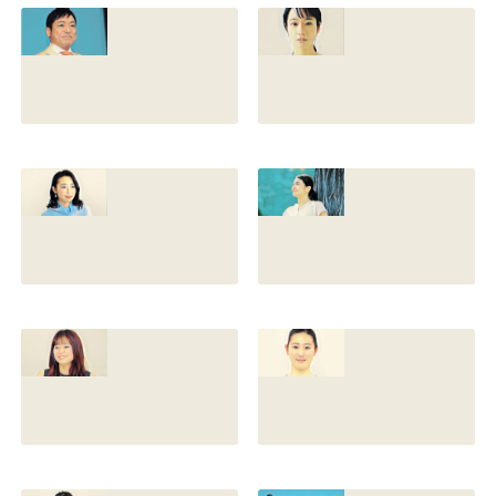
との離婚理由や再
前の読み方や本名
婚相手はいるのか
と芸名の由来も調
についても調査
査
2022.12.21
2021.07.14
香川照之の家系図
藤間爽子の家系図
を公開！腹違いの
公開！両親(父母)
兄弟は誰？藤間紫
や兄の名前は？松
や父親との確執も
たか子や香川照之
調査
との関係も
2021.07.13
2021.07.11
舘野伶奈が可愛
原川愛がかわい
い！身長やスリー
い！高畑充希や前
サイズと新体操時
田敦子に似てる？
代のレオタード画
カップや身長と比
像も調査
較画像も調査
2021.07.10
2021.07.09
原川愛の結婚相手
戸塚寛子のwikiプ
は誰？結婚して
ロフ！年齢や身長