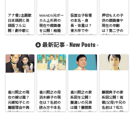
アナ雪2主題歌
WANDS元ボー
仮面女子桜雪
押切もえの子
日本語詞と英
カル上杉昇の
の本名・身
供の顔画像や
語版フル公
現在や顔画像
長・体重は？
現在の年齢
開！劇中歌と
を公開！結婚
東大卒で中
は？第二子の
エンドソング
や脱退理由は
学・高校はど
性別と名前も
の違いは何？
なぜかも調
こ？
調査
New Posts
最新記事 -
-
査！
香川照之の現
香川照之の母
香川照之の家
藤間爽子の家
在の嫁は誰？
浜木綿子の現
系図を公開！
系図公開！両
元嫁知子との
在は？名前の
腹違いの兄弟
親(父母)や兄の
離婚理由や再
読み方や本名
は誰？藤間紫
名前は？松た
婚相手はいる
と芸名の由来
や父親との確
か子や香川照
のかについて
も調査
執も調査
之との関係も
も調査