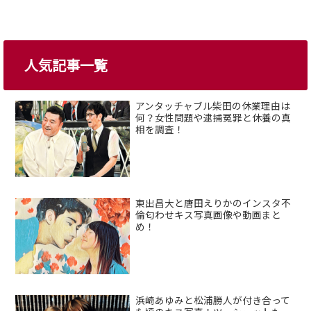
人気記事一覧
アンタッチャブル柴田の休業理由は
何？女性問題や逮捕冤罪と休養の真
相を調査！
東出昌大と唐田えりかのインスタ不
倫匂わせキス写真画像や動画まと
め！
浜崎あゆみと松浦勝人が付き合って