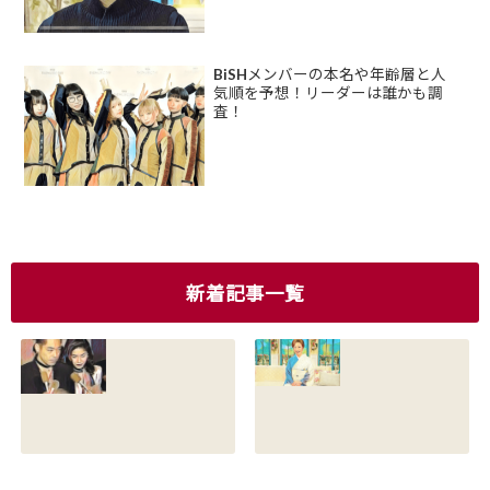
BiSHメンバーの本名や年齢層と人
気順を予想！リーダーは誰かも調
査！
新着記事一覧
香川照之の現在の
香川照之の母浜木
嫁は誰？元嫁知子
綿子の現在は？名