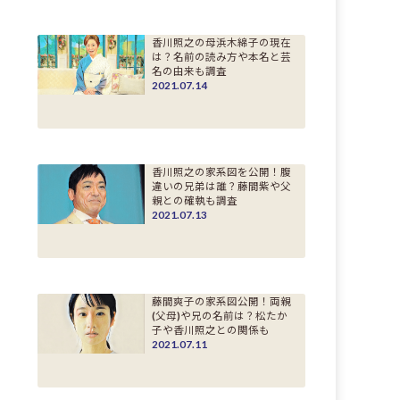
香川照之の母浜木綿子の現在
は？名前の読み方や本名と芸
名の由来も調査
2021.07.14
香川照之の家系図を公開！腹
違いの兄弟は誰？藤間紫や父
親との確執も調査
2021.07.13
藤間爽子の家系図公開！両親
(父母)や兄の名前は？松たか
子や香川照之との関係も
2021.07.11