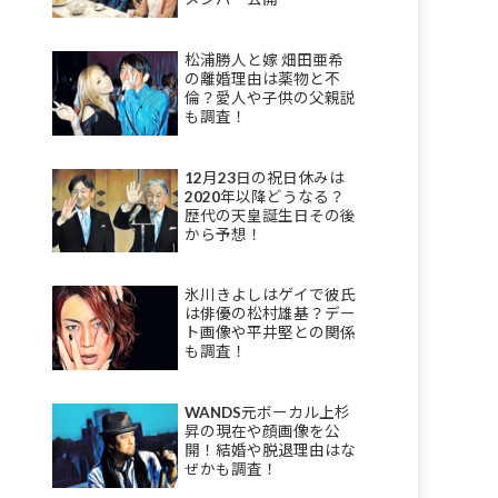
松浦勝人と嫁 畑田亜希
の離婚理由は薬物と不
倫？愛人や子供の父親説
も調査！
12月23日の祝日休みは
2020年以降どうなる？
歴代の天皇誕生日その後
から予想！
氷川きよしはゲイで彼氏
は俳優の松村雄基？デー
ト画像や平井堅との関係
も調査！
WANDS元ボーカル上杉
昇の現在や顔画像を公
開！結婚や脱退理由はな
ぜかも調査！