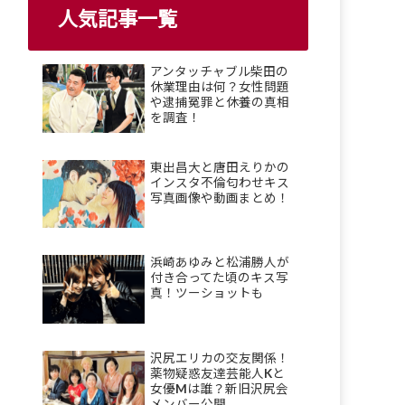
人気記事一覧
アンタッチャブル柴田の
休業理由は何？女性問題
や逮捕冤罪と休養の真相
を調査！
東出昌大と唐田えりかの
インスタ不倫匂わせキス
写真画像や動画まとめ！
浜崎あゆみと松浦勝人が
付き合ってた頃のキス写
真！ツーショットも
沢尻エリカの交友関係！
薬物疑惑友達芸能人Kと
女優Mは誰？新旧沢尻会
メンバー公開