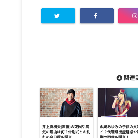
関連記
井上真樹夫(声優)の死因や病
浜崎あゆみの子供の父
気の理由は何？告別式とお別
イ？代理母出産疑惑や
れの会日程も調査
期の画像も調査！