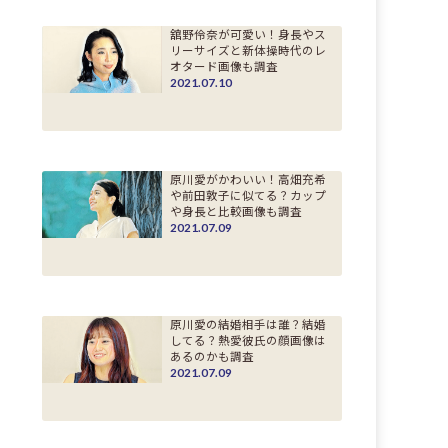
舘野伶奈が可愛い！身長やス
リーサイズと新体操時代のレ
オタード画像も調査
2021.07.10
原川愛がかわいい！高畑充希
や前田敦子に似てる？カップ
や身長と比較画像も調査
2021.07.09
原川愛の結婚相手は誰？結婚
してる？熱愛彼氏の顔画像は
あるのかも調査
2021.07.09