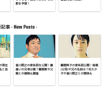
罰を予想！
New Posts
記事 -
-
の現在
香川照之の家系図を公開！腹
藤間爽子の家系図公開！両親
名と芸
違いの兄弟は誰？藤間紫や父
(父母)や兄の名前は？松たか
親との確執も調査
子や香川照之との関係も