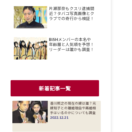
片瀬那奈もクスリ逮捕間
近？タバコ写真画像とク
ラブでの奇行から検証！
BiSHメンバーの本名や
年齢層と人気順を予想！
リーダーは誰かも調査！
新着記事一覧
香川照之の現在の嫁は誰？元
嫁知子との離婚理由や再婚相
手はいるのかについても調査
2022.12.21