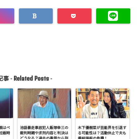
Related Posts
事 -
-
親はペ
池袋暴走事故犯人飯塚幸三の
木下優樹菜が芸能界を引退す
妊娠時
裁判時期や求刑内容と判決は
る可能性は？活動休止で夫も
どうなる？過去の事例から刑
番組降板の危機！