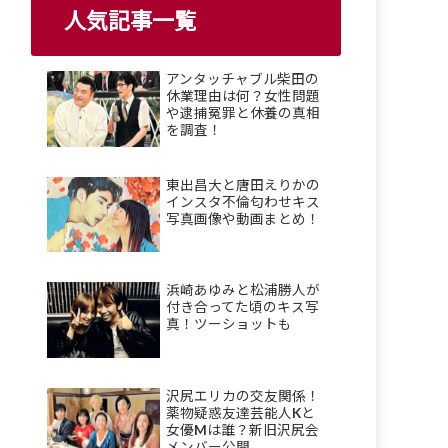
人気記事一覧
アンタッチャブル柴田の
休業理由は何？女性問題
や逮捕冤罪と休養の真相
を調査！
東出昌大と唐田えりかの
インスタ不倫匂わせキス
写真画像や動画まとめ！
浜崎あゆみと松浦勝人が
付き合ってた頃のキス写
真！ツーショットも
沢尻エリカの交友関係！
薬物疑惑友達芸能人Kと
女優Mは誰？新旧沢尻会
メンバー公開