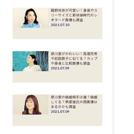
舘野伶奈が可愛い！身長やス
リーサイズと新体操時代のレ
オタード画像も調査
2021.07.10
原川愛がかわいい！高畑充希
や前田敦子に似てる？カップ
や身長と比較画像も調査
2021.07.09
原川愛の結婚相手は誰？結婚
してる？熱愛彼氏の顔画像は
あるのかも調査
2021.07.09