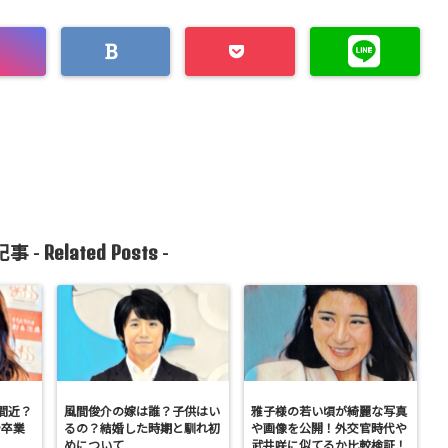
Related Posts
事 -
-
間近？
風間俊介の嫁は誰？子供はい
雅子様の若い頃が綺麗な写真
や卒業
るの？結婚した時期と馴れ初
や画像を公開！外交官時代や
めについて
武井咲に似てるか比較検証！