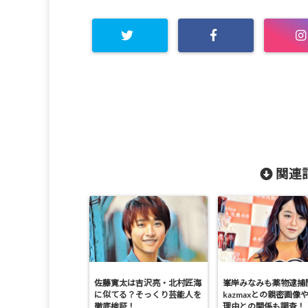
関連記
佐藤寛太は吉沢亮・北村匠海
峯岸みなみも薬物逮捕
に似てる？そっくり芸能人を
kazmaxとの親密画像
徹底検証！
理由との関係も調査！