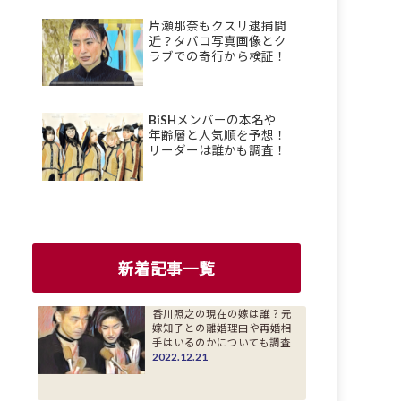
片瀬那奈もクスリ逮捕間
近？タバコ写真画像とク
ラブでの奇行から検証！
BiSHメンバーの本名や
年齢層と人気順を予想！
リーダーは誰かも調査！
新着記事一覧
香川照之の現在の嫁は誰？元
嫁知子との離婚理由や再婚相
手はいるのかについても調査
2022.12.21