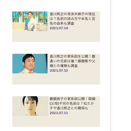
香川照之の母浜木綿子の現在
は？名前の読み方や本名と芸
名の由来も調査
2021.07.14
香川照之の家系図を公開！腹
違いの兄弟は誰？藤間紫や父
親との確執も調査
2021.07.13
藤間爽子の家系図公開！両親
(父母)や兄の名前は？松たか
子や香川照之との関係も
2021.07.11