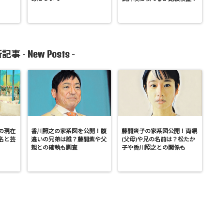
New Posts
記事 -
-
の現在
香川照之の家系図を公開！腹
藤間爽子の家系図公開！両親
名と芸
違いの兄弟は誰？藤間紫や父
(父母)や兄の名前は？松たか
親との確執も調査
子や香川照之との関係も