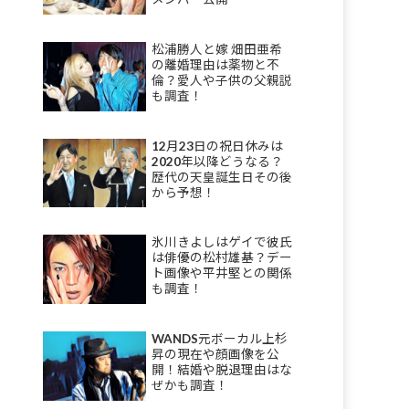
松浦勝人と嫁 畑田亜希
の離婚理由は薬物と不
倫？愛人や子供の父親説
も調査！
12月23日の祝日休みは
2020年以降どうなる？
歴代の天皇誕生日その後
から予想！
氷川きよしはゲイで彼氏
は俳優の松村雄基？デー
ト画像や平井堅との関係
も調査！
WANDS元ボーカル上杉
昇の現在や顔画像を公
開！結婚や脱退理由はな
ぜかも調査！