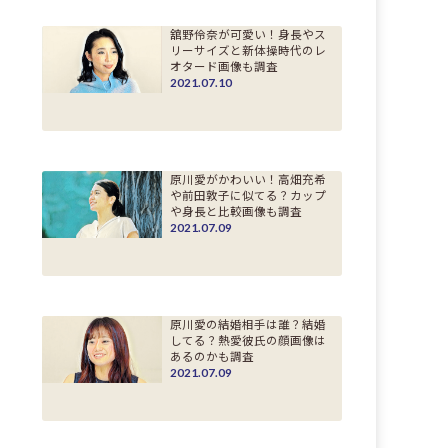
舘野伶奈が可愛い！身長やス
リーサイズと新体操時代のレ
オタード画像も調査
2021.07.10
原川愛がかわいい！高畑充希
や前田敦子に似てる？カップ
や身長と比較画像も調査
2021.07.09
原川愛の結婚相手は誰？結婚
してる？熱愛彼氏の顔画像は
あるのかも調査
2021.07.09