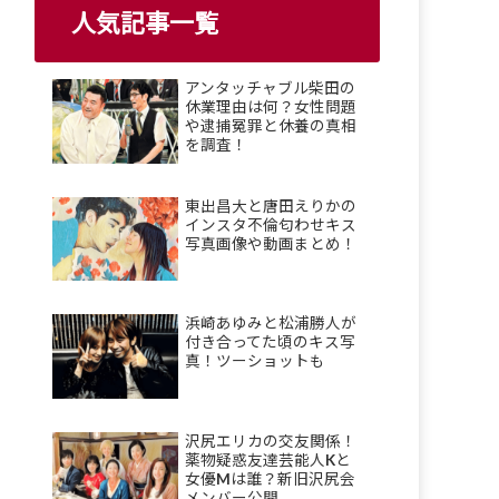
人気記事一覧
アンタッチャブル柴田の
休業理由は何？女性問題
や逮捕冤罪と休養の真相
を調査！
東出昌大と唐田えりかの
インスタ不倫匂わせキス
写真画像や動画まとめ！
浜崎あゆみと松浦勝人が
付き合ってた頃のキス写
真！ツーショットも
沢尻エリカの交友関係！
薬物疑惑友達芸能人Kと
女優Mは誰？新旧沢尻会
メンバー公開