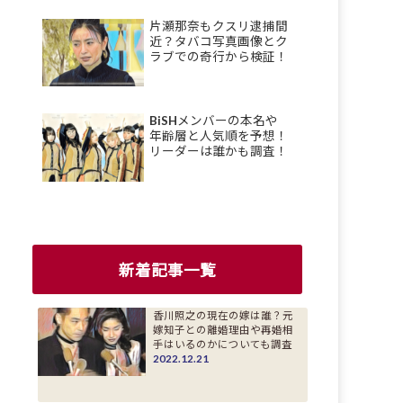
片瀬那奈もクスリ逮捕間
近？タバコ写真画像とク
ラブでの奇行から検証！
BiSHメンバーの本名や
年齢層と人気順を予想！
リーダーは誰かも調査！
新着記事一覧
香川照之の現在の嫁は誰？元
嫁知子との離婚理由や再婚相
手はいるのかについても調査
2022.12.21