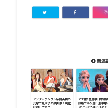
関連記
アンタッチャブル柴田英嗣の
アナ雪2主題歌日本語
元嫁二見直子の顔画像！現在
語版フル公開！劇中歌
は何してる？
ドソングの違いは何？