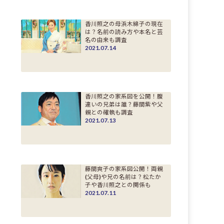
香川照之の母浜木綿子の現在
は？名前の読み方や本名と芸
名の由来も調査
2021.07.14
香川照之の家系図を公開！腹
違いの兄弟は誰？藤間紫や父
親との確執も調査
2021.07.13
藤間爽子の家系図公開！両親
(父母)や兄の名前は？松たか
子や香川照之との関係も
2021.07.11