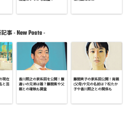
New Posts
記事 -
-
の現在
香川照之の家系図を公開！腹
藤間爽子の家系図公開！両親
名と芸
違いの兄弟は誰？藤間紫や父
(父母)や兄の名前は？松たか
親との確執も調査
子や香川照之との関係も