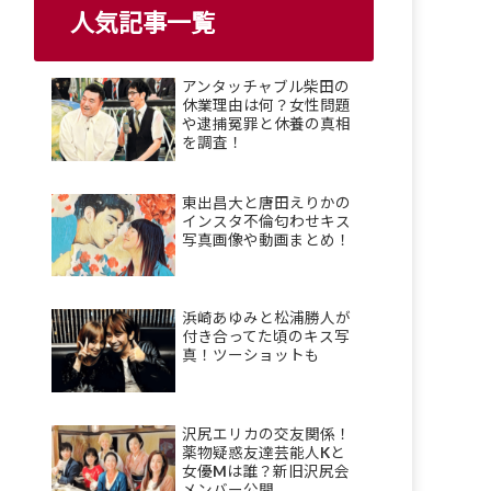
人気記事一覧
アンタッチャブル柴田の
休業理由は何？女性問題
や逮捕冤罪と休養の真相
を調査！
東出昌大と唐田えりかの
インスタ不倫匂わせキス
写真画像や動画まとめ！
浜崎あゆみと松浦勝人が
付き合ってた頃のキス写
真！ツーショットも
沢尻エリカの交友関係！
薬物疑惑友達芸能人Kと
女優Mは誰？新旧沢尻会
メンバー公開