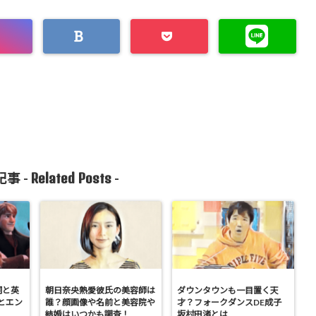
Related Posts
事 -
-
詞と英
朝日奈央熱愛彼氏の美容師は
ダウンタウンも一目置く天
とエン
誰？顔画像や名前と美容院や
才？フォークダンスDE成子
結婚はいつかも調査！
坂村田渚とは