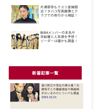
片瀬那奈もクスリ逮捕間
近？タバコ写真画像とク
ラブでの奇行から検証！
BiSHメンバーの本名や
年齢層と人気順を予想！
リーダーは誰かも調査！
新着記事一覧
香川照之の現在の嫁は誰？元
嫁知子との離婚理由や再婚相
手はいるのかについても調査
2022.12.21