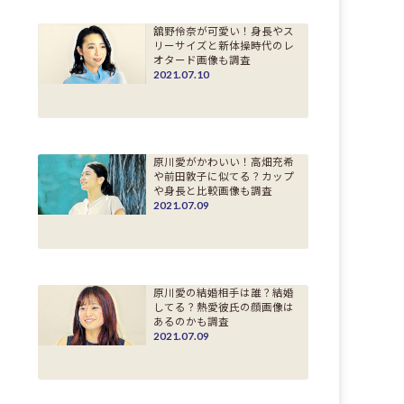
舘野伶奈が可愛い！身長やス
リーサイズと新体操時代のレ
オタード画像も調査
2021.07.10
原川愛がかわいい！高畑充希
や前田敦子に似てる？カップ
や身長と比較画像も調査
2021.07.09
原川愛の結婚相手は誰？結婚
してる？熱愛彼氏の顔画像は
あるのかも調査
2021.07.09