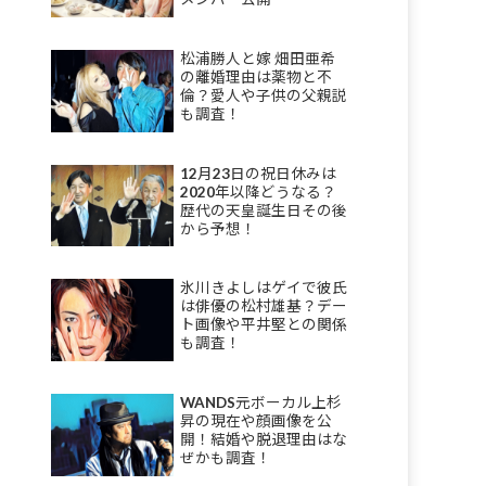
松浦勝人と嫁 畑田亜希
の離婚理由は薬物と不
倫？愛人や子供の父親説
も調査！
12月23日の祝日休みは
2020年以降どうなる？
歴代の天皇誕生日その後
から予想！
氷川きよしはゲイで彼氏
は俳優の松村雄基？デー
ト画像や平井堅との関係
も調査！
WANDS元ボーカル上杉
昇の現在や顔画像を公
開！結婚や脱退理由はな
ぜかも調査！