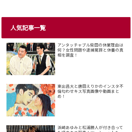
人気記事一覧
アンタッチャブル柴田の休業理由は
何？女性問題や逮捕冤罪と休養の真
相を調査！
東出昌大と唐田えりかのインスタ不
倫匂わせキス写真画像や動画まと
め！
浜崎あゆみと松浦勝人が付き合って