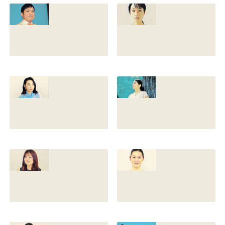
との離婚理由や再
前の読み方や本名
婚相手はいるのか
と芸名の由来も調
についても調査
査
2022.12.21
2021.07.14
香川照之の家系図
藤間爽子の家系図
を公開！腹違いの
公開！両親(父母)
兄弟は誰？藤間紫
や兄の名前は？松
や父親との確執も
たか子や香川照之
調査
との関係も
2021.07.13
2021.07.11
舘野伶奈が可愛
原川愛がかわい
い！身長やスリー
い！高畑充希や前
サイズと新体操時
田敦子に似てる？
代のレオタード画
カップや身長と比
像も調査
較画像も調査
2021.07.10
2021.07.09
原川愛の結婚相手
戸塚寛子のwikiプ
は誰？結婚して
ロフ！年齢や身長