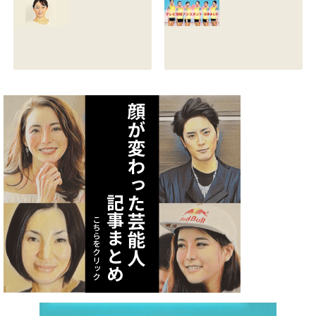
る？熱愛彼氏の顔
とカップは？イン
画像はあるのかも
スタと体操時代の
調査
画像も調査
2021.07.09
2021.07.08
矢作あかりのスリ
テレビ体操アシス
ーサイズや身長・
タント まとめ記事
年齢と血液型は？
2021.07.06
インスタ画像も調
査
2021.07.07