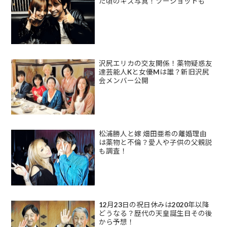
た頃のキス写真！ツーショットも
沢尻エリカの交友関係！薬物疑惑友
達芸能人Kと女優Mは誰？新旧沢尻
会メンバー公開
松浦勝人と嫁 畑田亜希の離婚理由
は薬物と不倫？愛人や子供の父親説
も調査！
12月23日の祝日休みは2020年以降
どうなる？歴代の天皇誕生日その後
から予想！