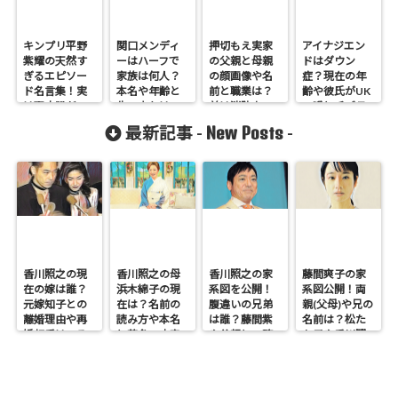
キンプリ平野
関口メンディ
押切もえ実家
アイナジエン
紫耀の天然す
ーはハーフで
の父親と母親
ドはダウン
ぎるエピソー
家族は何人？
の顔画像や名
症？現在の年
ド名言集！実
本名や年齢と
前と職業は？
齢や彼氏がUK
は天才肌だっ
生い立ちは
弟は消防士の
の噂と毛ブラ
た
正和
画像も調査！
New Posts
最新記事 -
-
香川照之の現
香川照之の母
香川照之の家
藤間爽子の家
在の嫁は誰？
浜木綿子の現
系図を公開！
系図公開！両
元嫁知子との
在は？名前の
腹違いの兄弟
親(父母)や兄の
離婚理由や再
読み方や本名
は誰？藤間紫
名前は？松た
婚相手はいる
と芸名の由来
や父親との確
か子や香川照
のかについて
も調査
執も調査
之との関係も
も調査