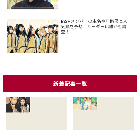
BiSHメンバーの本名や年齢層と人
気順を予想！リーダーは誰かも調
査！
新着記事一覧
香川照之の現在の
香川照之の母浜木
嫁は誰？元嫁知子
綿子の現在は？名