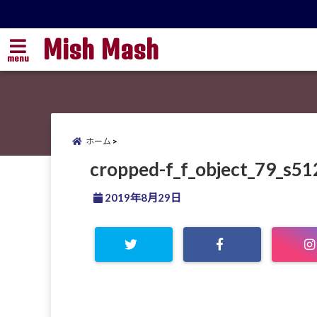
Mish Mash
menu
ホーム
cropped-f_f_object_79_s51
2019年8月29日