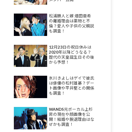
松浦勝人と嫁 畑田亜希
の離婚理由は薬物と不
倫？愛人や子供の父親説
も調査！
12月23日の祝日休みは
2020年以降どうなる？
歴代の天皇誕生日その後
から予想！
氷川きよしはゲイで彼氏
は俳優の松村雄基？デー
ト画像や平井堅との関係
も調査！
WANDS元ボーカル上杉
昇の現在や顔画像を公
開！結婚や脱退理由はな
ぜかも調査！