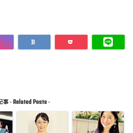
Related Posts
事 -
-