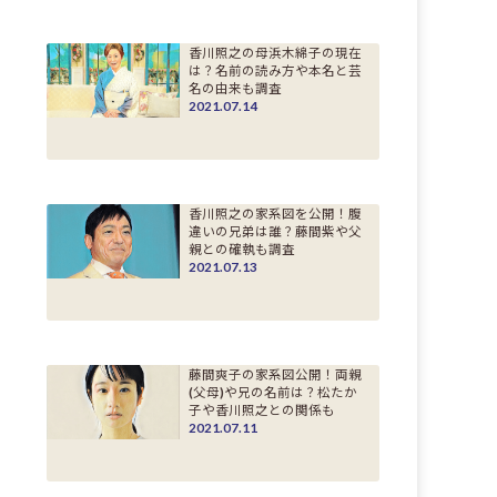
香川照之の母浜木綿子の現在
は？名前の読み方や本名と芸
名の由来も調査
2021.07.14
香川照之の家系図を公開！腹
違いの兄弟は誰？藤間紫や父
親との確執も調査
2021.07.13
藤間爽子の家系図公開！両親
(父母)や兄の名前は？松たか
子や香川照之との関係も
2021.07.11