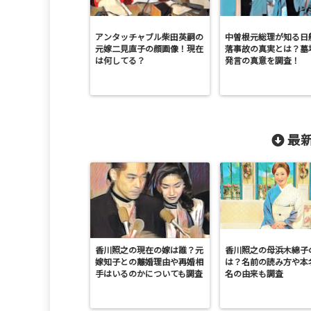
アンタッチャブル柴田英嗣の
中曽根元総理が知る日
元嫁二見直子の顔画像！現在
落事故の真実とは？墓
は何してる？
発言の真意を調査！
最新
香川照之の現在の嫁は誰？元
香川照之の母浜木綿子
嫁知子との離婚理由や再婚相
は？名前の読み方や本
手はいるのかについても調査
名の由来も調査