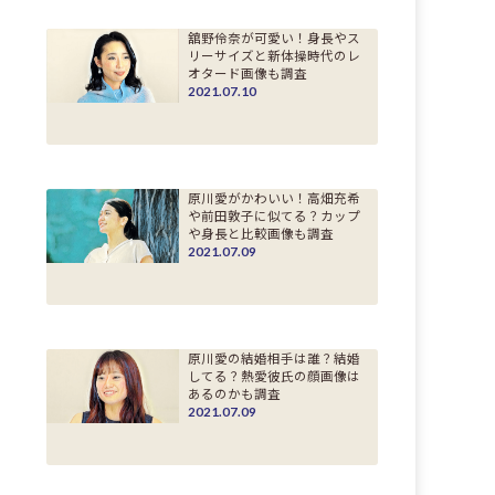
舘野伶奈が可愛い！身長やス
リーサイズと新体操時代のレ
オタード画像も調査
2021.07.10
原川愛がかわいい！高畑充希
や前田敦子に似てる？カップ
や身長と比較画像も調査
2021.07.09
原川愛の結婚相手は誰？結婚
してる？熱愛彼氏の顔画像は
あるのかも調査
2021.07.09