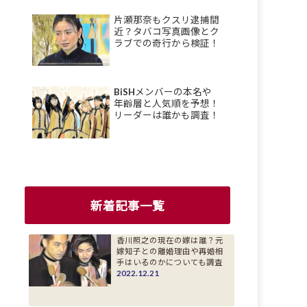
片瀬那奈もクスリ逮捕間
近？タバコ写真画像とク
ラブでの奇行から検証！
BiSHメンバーの本名や
年齢層と人気順を予想！
リーダーは誰かも調査！
新着記事一覧
香川照之の現在の嫁は誰？元
嫁知子との離婚理由や再婚相
手はいるのかについても調査
2022.12.21