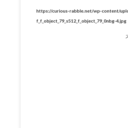
https://curious-rabble.net/wp-content/up
f_f_object_79_s512_f_object_79_0nbg-4.jpg