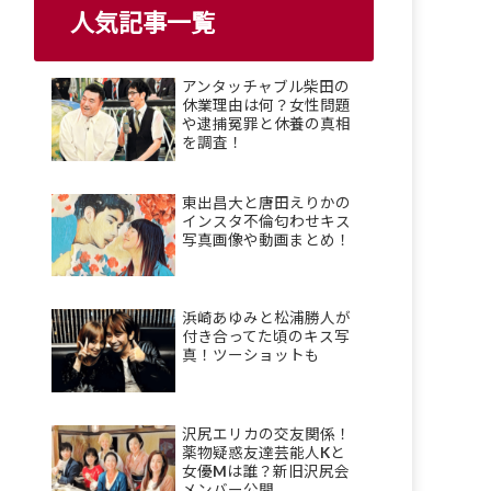
人気記事一覧
アンタッチャブル柴田の
休業理由は何？女性問題
や逮捕冤罪と休養の真相
を調査！
東出昌大と唐田えりかの
インスタ不倫匂わせキス
写真画像や動画まとめ！
浜崎あゆみと松浦勝人が
付き合ってた頃のキス写
真！ツーショットも
沢尻エリカの交友関係！
薬物疑惑友達芸能人Kと
女優Mは誰？新旧沢尻会
メンバー公開