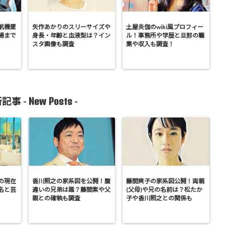
航機墜
矢作あかりのスリーサイズや
土屋炎伽のwiki風プロフィー
場まで
身長・年齢と血液型は？イン
ル！事務所や学歴と旦那の職
スタ画像も調査
業や収入も調査！
New Posts
記事 -
-
の現在
香川照之の家系図を公開！腹
藤間爽子の家系図公開！両親
名と芸
違いの兄弟は誰？藤間紫や父
(父母)や兄の名前は？松たか
親との確執も調査
子や香川照之との関係も