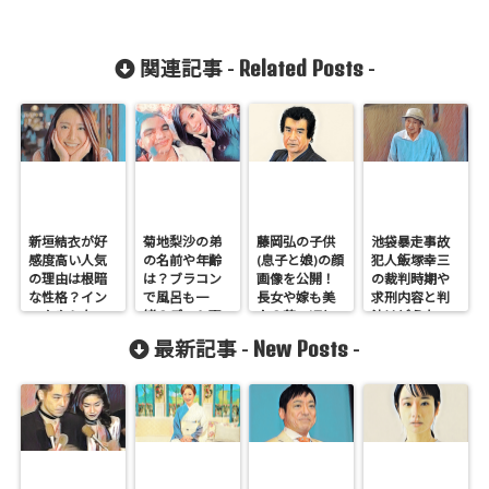
Related Posts
関連記事 -
-
新垣結衣が好
菊地梨沙の弟
藤岡弘の子供
池袋暴走事故
感度高い人気
の名前や年齢
(息子と娘)の顔
犯人飯塚幸三
の理由は根暗
は？ブラコン
画像を公開！
の裁判時期や
な性格？イン
で風呂も一
長女や嫁も美
求刑内容と判
スタやらない
緒？デート画
人？若い頃と
決はどうな
発言の真相は
像を調査！
比較！
る？過去の事
New Posts
最新記事 -
-
例から刑罰を
予想！