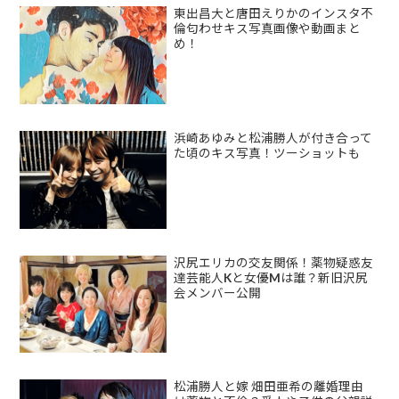
東出昌大と唐田えりかのインスタ不
倫匂わせキス写真画像や動画まと
め！
浜崎あゆみと松浦勝人が付き合って
た頃のキス写真！ツーショットも
沢尻エリカの交友関係！薬物疑惑友
達芸能人Kと女優Mは誰？新旧沢尻
会メンバー公開
松浦勝人と嫁 畑田亜希の離婚理由