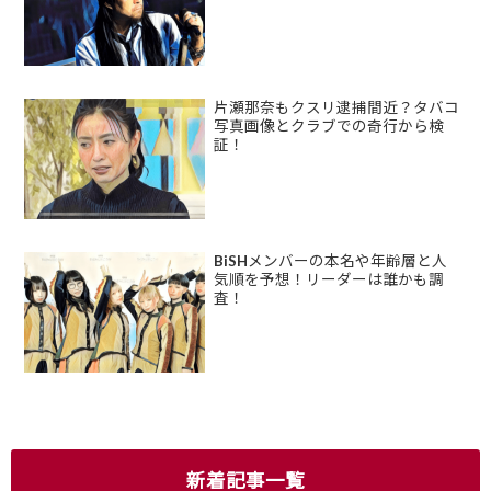
片瀬那奈もクスリ逮捕間近？タバコ
写真画像とクラブでの奇行から検
証！
BiSHメンバーの本名や年齢層と人
気順を予想！リーダーは誰かも調
査！
新着記事一覧