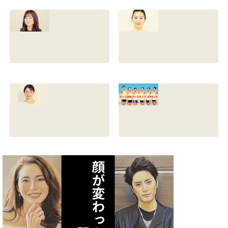
い！身長やスリー
い！高畑充希や前
サイズと新体操時
田敦子に似てる？
代のレオタード画
カップや身長と比
像も調査
較画像も調査
2021.07.10
2021.07.09
原川愛の結婚相手
戸塚寛子のwikiプ
は誰？結婚して
ロフ！年齢や身長
る？熱愛彼氏の顔
とカップは？イン
画像はあるのかも
スタと体操時代の
調査
画像も調査
2021.07.09
2021.07.08
矢作あかりのスリ
テレビ体操アシス
ーサイズや身長・
タント まとめ記事
年齢と血液型は？
2021.07.06
インスタ画像も調
査
2021.07.07