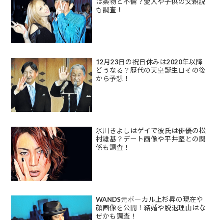
は薬物と不倫？愛人や子供の父親説
も調査！
12月23日の祝日休みは2020年以降
どうなる？歴代の天皇誕生日その後
から予想！
氷川きよしはゲイで彼氏は俳優の松
村雄基？デート画像や平井堅との関
係も調査！
WANDS元ボーカル上杉昇の現在や
顔画像を公開！結婚や脱退理由はな
ぜかも調査！