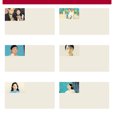
香川照之の現在の
香川照之の母浜木
嫁は誰？元嫁知子
綿子の現在は？名
との離婚理由や再
前の読み方や本名
婚相手はいるのか
と芸名の由来も調
についても調査
査
2022.12.21
2021.07.14
香川照之の家系図
藤間爽子の家系図
を公開！腹違いの
公開！両親(父母)
兄弟は誰？藤間紫
や兄の名前は？松
や父親との確執も
たか子や香川照之
調査
との関係も
2021.07.13
2021.07.11
舘野伶奈が可愛
原川愛がかわい