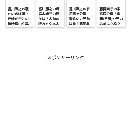
香川照之の現
香川照之の母
香川照之の家
藤間爽子の家
在の嫁は誰？
浜木綿子の現
系図を公開！
系図公開！両
元嫁知子との
在は？名前の
腹違いの兄弟
親(父母)や兄の
離婚理由や再
読み方や本名
は誰？藤間紫
名前は？松た
婚相手はいる
と芸名の由来
や父親との確
か子や香川照
のかについて
も調査
執も調査
之との関係も
も調査
スポンサーリンク