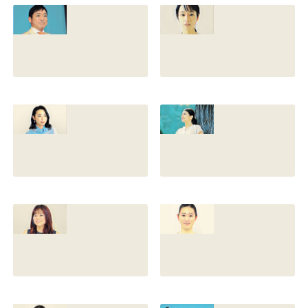
との離婚理由や再
前の読み方や本名
婚相手はいるのか
と芸名の由来も調
についても調査
査
2022.12.21
2021.07.14
香川照之の家系図
藤間爽子の家系図
を公開！腹違いの
公開！両親(父母)
兄弟は誰？藤間紫
や兄の名前は？松
や父親との確執も
たか子や香川照之
調査
との関係も
2021.07.13
2021.07.11
舘野伶奈が可愛
原川愛がかわい
い！身長やスリー
い！高畑充希や前
サイズと新体操時
田敦子に似てる？
代のレオタード画
カップや身長と比
像も調査
較画像も調査
2021.07.10
2021.07.09
原川愛の結婚相手
戸塚寛子のwikiプ
は誰？結婚して
ロフ！年齢や身長