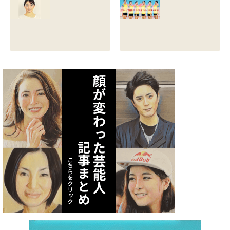
る？熱愛彼氏の顔
とカップは？イン
画像はあるのかも
スタと体操時代の
調査
画像も調査
2021.07.09
2021.07.08
矢作あかりのスリ
テレビ体操アシス
ーサイズや身長・
タント まとめ記事
年齢と血液型は？
2021.07.06
インスタ画像も調
査
2021.07.07