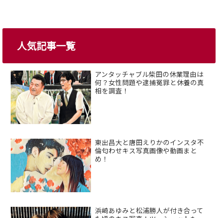
人気記事一覧
アンタッチャブル柴田の休業理由は
何？女性問題や逮捕冤罪と休養の真
相を調査！
東出昌大と唐田えりかのインスタ不
倫匂わせキス写真画像や動画まと
め！
浜崎あゆみと松浦勝人が付き合って