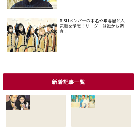
BiSHメンバーの本名や年齢層と人
気順を予想！リーダーは誰かも調
査！
新着記事一覧
香川照之の現在の
香川照之の母浜木
嫁は誰？元嫁知子
綿子の現在は？名