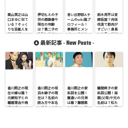
葉山奨之は山
押切もえの子
思い出野郎Aチ
鈴木亮平は変
口まゆに似て
供の顔画像や
ームのwiki風プ
顔仮面？肉体
いる？そっく
現在の年齢
ロフィール！
改造で筋肉が
りな芸能人を
は？第二子の
事務所とメン
すごい！身長
徹底検証！
性別と名前も
バーの名前や
と体重の増減
調査
年齢は？
も
New Posts
最新記事 -
-
香川照之の現
香川照之の母
香川照之の家
藤間爽子の家
在の嫁は誰？
浜木綿子の現
系図を公開！
系図公開！両
元嫁知子との
在は？名前の
腹違いの兄弟
親(父母)や兄の
離婚理由や再
読み方や本名
は誰？藤間紫
名前は？松た
婚相手はいる
と芸名の由来
や父親との確
か子や香川照
のかについて
も調査
執も調査
之との関係も
も調査