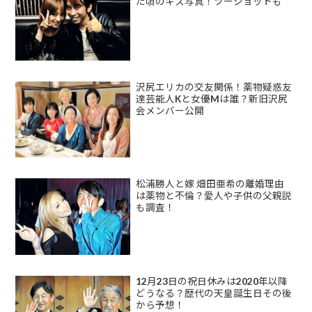
た頃のキス写真！ツーショットも
沢尻エリカの交友関係！薬物疑惑友
達芸能人Kと女優Mは誰？新旧沢尻
会メンバー公開
松浦勝人と嫁 畑田亜希の離婚理由
は薬物と不倫？愛人や子供の父親説
も調査！
12月23日の祝日休みは2020年以降
どうなる？歴代の天皇誕生日その後
から予想！