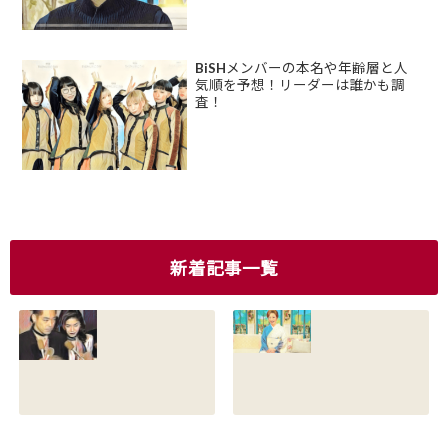
BiSHメンバーの本名や年齢層と人
気順を予想！リーダーは誰かも調
査！
新着記事一覧
香川照之の現在の
香川照之の母浜木
嫁は誰？元嫁知子
綿子の現在は？名