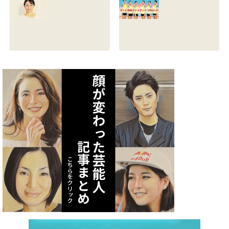
る？熱愛彼氏の顔
とカップは？イン
画像はあるのかも
スタと体操時代の
調査
画像も調査
2021.07.09
2021.07.08
矢作あかりのスリ
テレビ体操アシス
ーサイズや身長・
タント まとめ記事
年齢と血液型は？
2021.07.06
インスタ画像も調
査
2021.07.07