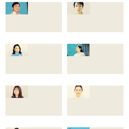
との離婚理由や再
前の読み方や本名
婚相手はいるのか
と芸名の由来も調
についても調査
査
2022.12.21
2021.07.14
香川照之の家系図
藤間爽子の家系図
を公開！腹違いの
公開！両親(父母)
兄弟は誰？藤間紫
や兄の名前は？松
や父親との確執も
たか子や香川照之
調査
との関係も
2021.07.13
2021.07.11
舘野伶奈が可愛
原川愛がかわい
い！身長やスリー
い！高畑充希や前
サイズと新体操時
田敦子に似てる？
代のレオタード画
カップや身長と比
像も調査
較画像も調査
2021.07.10
2021.07.09
原川愛の結婚相手
戸塚寛子のwikiプ
は誰？結婚して
ロフ！年齢や身長