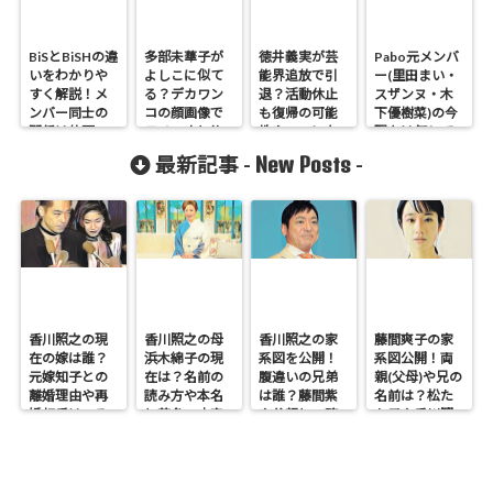
BiSとBiSHの違
多部未華子が
徳井義実が芸
Pabo元メンバ
いをわかりや
よしこに似て
能界追放で引
ー(里田まい・
すく解説！メ
る？デカワン
退？活動休止
スザンヌ・木
ンバー同士の
コの顔画像で
も復帰の可能
下優樹菜)の今
関係は仲悪
モノマネと比
性やいつにな
現在は何して
い？
較検証！
るのか調査！
る？勝ち組は
New Posts
最新記事 -
-
誰？
香川照之の現
香川照之の母
香川照之の家
藤間爽子の家
在の嫁は誰？
浜木綿子の現
系図を公開！
系図公開！両
元嫁知子との
在は？名前の
腹違いの兄弟
親(父母)や兄の
離婚理由や再
読み方や本名
は誰？藤間紫
名前は？松た
婚相手はいる
と芸名の由来
や父親との確
か子や香川照
のかについて
も調査
執も調査
之との関係も
も調査