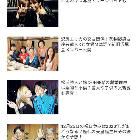
た頃のキス写真！ツーショットも
沢尻エリカの交友関係！薬物疑惑友
達芸能人Kと女優Mは誰？新旧沢尻
会メンバー公開
松浦勝人と嫁 畑田亜希の離婚理由
は薬物と不倫？愛人や子供の父親説
も調査！
12月23日の祝日休みは2020年以降
どうなる？歴代の天皇誕生日その後
から予想！