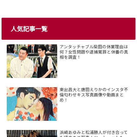
人気記事一覧
アンタッチャブル柴田の休業理由は
何？女性問題や逮捕冤罪と休養の真
相を調査！
東出昌大と唐田えりかのインスタ不
倫匂わせキス写真画像や動画まと
め！
浜崎あゆみと松浦勝人が付き合って