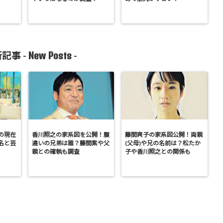
New Posts
記事 -
-
の現在
香川照之の家系図を公開！腹
藤間爽子の家系図公開！両親
名と芸
違いの兄弟は誰？藤間紫や父
(父母)や兄の名前は？松たか
親との確執も調査
子や香川照之との関係も