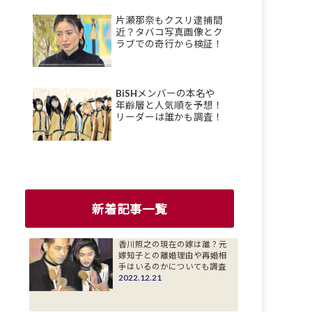
片瀬那奈もクスリ逮捕間
近？タバコ写真画像とク
ラブでの奇行から検証！
BiSHメンバーの本名や
年齢層と人気順を予想！
リーダーは誰かも調査！
新着記事一覧
香川照之の現在の嫁は誰？元
嫁知子との離婚理由や再婚相
手はいるのかについても調査
2022.12.21