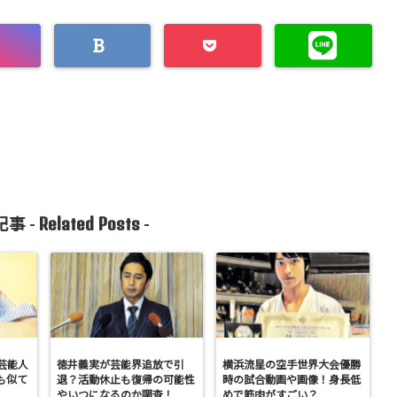
Related Posts
事 -
-
芸能人
徳井義実が芸能界追放で引
横浜流星の空手世界大会優勝
も似て
退？活動休止も復帰の可能性
時の試合動画や画像！身長低
やいつになるのか調査！
めで筋肉がすごい？