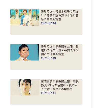
香川照之の母浜木綿子の現在
は？名前の読み方や本名と芸
名の由来も調査
2021.07.14
香川照之の家系図を公開！腹
違いの兄弟は誰？藤間紫や父
親との確執も調査
2021.07.13
藤間爽子の家系図公開！両親
(父母)や兄の名前は？松たか
子や香川照之との関係も
2021.07.11