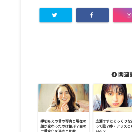
関連記
押切もえの昔の写真と現在の
広瀬すずにそっくりな
顔が変わったのは整形？目の
って誰？姉・アリスと
二重変化を過去と比較
いる？