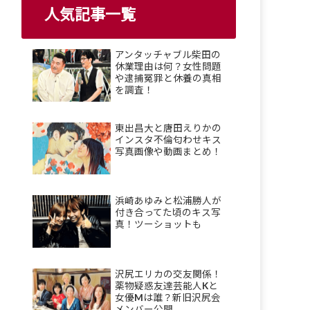
人気記事一覧
アンタッチャブル柴田の
休業理由は何？女性問題
や逮捕冤罪と休養の真相
を調査！
東出昌大と唐田えりかの
インスタ不倫匂わせキス
写真画像や動画まとめ！
浜崎あゆみと松浦勝人が
付き合ってた頃のキス写
真！ツーショットも
沢尻エリカの交友関係！
薬物疑惑友達芸能人Kと
女優Mは誰？新旧沢尻会
メンバー公開