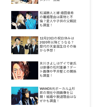
松浦勝人と嫁 畑田亜希
の離婚理由は薬物と不
倫？愛人や子供の父親説
も調査！
12月23日の祝日休みは
2020年以降どうなる？
歴代の天皇誕生日その後
から予想！
氷川きよしはゲイで彼氏
は俳優の松村雄基？デー
ト画像や平井堅との関係
も調査！
WANDS元ボーカル上杉
昇の現在や顔画像を公
開！結婚や脱退理由はな
ぜかも調査！