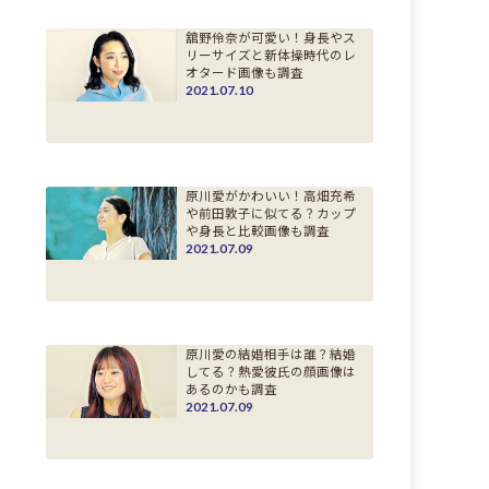
舘野伶奈が可愛い！身長やス
リーサイズと新体操時代のレ
オタード画像も調査
2021.07.10
原川愛がかわいい！高畑充希
や前田敦子に似てる？カップ
や身長と比較画像も調査
2021.07.09
原川愛の結婚相手は誰？結婚
してる？熱愛彼氏の顔画像は
あるのかも調査
2021.07.09