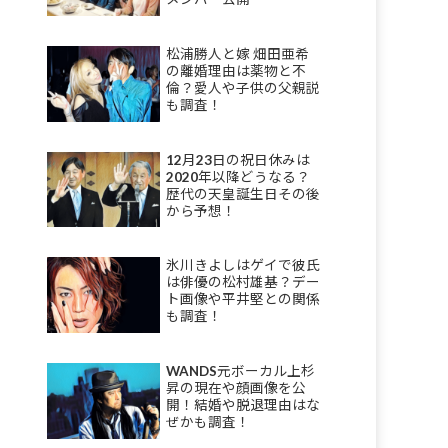
松浦勝人と嫁 畑田亜希
の離婚理由は薬物と不
倫？愛人や子供の父親説
も調査！
12月23日の祝日休みは
2020年以降どうなる？
歴代の天皇誕生日その後
から予想！
氷川きよしはゲイで彼氏
は俳優の松村雄基？デー
ト画像や平井堅との関係
も調査！
WANDS元ボーカル上杉
昇の現在や顔画像を公
開！結婚や脱退理由はな
ぜかも調査！