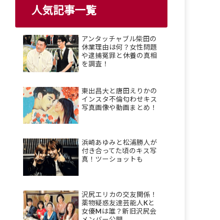
人気記事一覧
アンタッチャブル柴田の
休業理由は何？女性問題
や逮捕冤罪と休養の真相
を調査！
東出昌大と唐田えりかの
インスタ不倫匂わせキス
写真画像や動画まとめ！
浜崎あゆみと松浦勝人が
付き合ってた頃のキス写
真！ツーショットも
沢尻エリカの交友関係！
薬物疑惑友達芸能人Kと
女優Mは誰？新旧沢尻会
メンバー公開