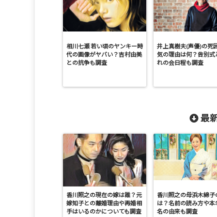
相川七瀬 若い頃のヤンキー時
井上真樹夫(声優)の死
代の画像がヤバい？吉村由美
気の理由は何？告別式
との抗争も調査
れの会日程も調査
最新
香川照之の現在の嫁は誰？元
香川照之の母浜木綿子
嫁知子との離婚理由や再婚相
は？名前の読み方や本
手はいるのかについても調査
名の由来も調査