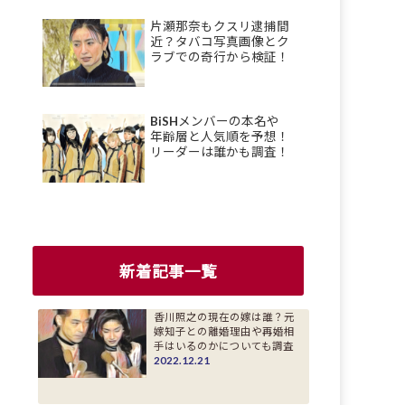
片瀬那奈もクスリ逮捕間
近？タバコ写真画像とク
ラブでの奇行から検証！
BiSHメンバーの本名や
年齢層と人気順を予想！
リーダーは誰かも調査！
新着記事一覧
香川照之の現在の嫁は誰？元
嫁知子との離婚理由や再婚相
手はいるのかについても調査
2022.12.21