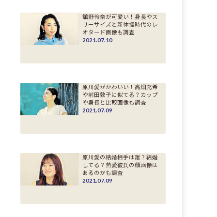
舘野伶奈が可愛い！身長やス
リーサイズと新体操時代のレ
オタード画像も調査
2021.07.10
原川愛がかわいい！高畑充希
や前田敦子に似てる？カップ
や身長と比較画像も調査
2021.07.09
原川愛の結婚相手は誰？結婚
してる？熱愛彼氏の顔画像は
あるのかも調査
2021.07.09