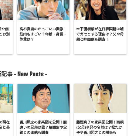
因や病
高杉真宙のかっこいい画像！
木下優樹菜が在日韓国籍は嘘
とお別
筋肉もすごい？年齢・身長・
でガセとする理由は？父や母
体重は？
親と姉画像も調査！
New Posts
記事 -
-
の現在
香川照之の家系図を公開！腹
藤間爽子の家系図公開！両親
名と芸
違いの兄弟は誰？藤間紫や父
(父母)や兄の名前は？松たか
親との確執も調査
子や香川照之との関係も