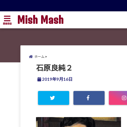
Mish Mash
menu
ホーム
石原良純２
2019年9月16日