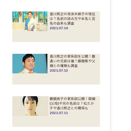
香川照之の母浜木綿子の現在
は？名前の読み方や本名と芸
名の由来も調査
2021.07.14
香川照之の家系図を公開！腹
違いの兄弟は誰？藤間紫や父
親との確執も調査
2021.07.13
藤間爽子の家系図公開！両親
(父母)や兄の名前は？松たか
子や香川照之との関係も
2021.07.11