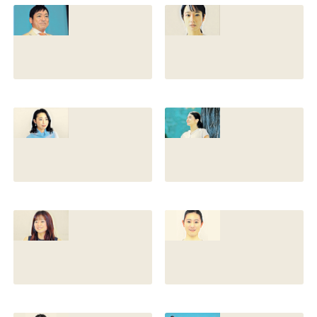
との離婚理由や再
前の読み方や本名
婚相手はいるのか
と芸名の由来も調
についても調査
査
2022.12.21
2021.07.14
香川照之の家系図
藤間爽子の家系図
を公開！腹違いの
公開！両親(父母)
兄弟は誰？藤間紫
や兄の名前は？松
や父親との確執も
たか子や香川照之
調査
との関係も
2021.07.13
2021.07.11
舘野伶奈が可愛
原川愛がかわい
い！身長やスリー
い！高畑充希や前
サイズと新体操時
田敦子に似てる？
代のレオタード画
カップや身長と比
像も調査
較画像も調査
2021.07.10
2021.07.09
原川愛の結婚相手
戸塚寛子のwikiプ
は誰？結婚して
ロフ！年齢や身長