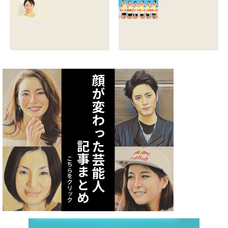
る？熱愛彼氏の顔
とカップは？イン
画像はあるのかも
スタと体操時代の
調査
画像も調査
2021.07.09
2021.07.08
矢作あかりのスリ
テレビ体操アシス
ーサイズや身長・
タント まとめ記事
年齢と血液型は？
2021.07.06
インスタ画像も調
査
2021.07.07