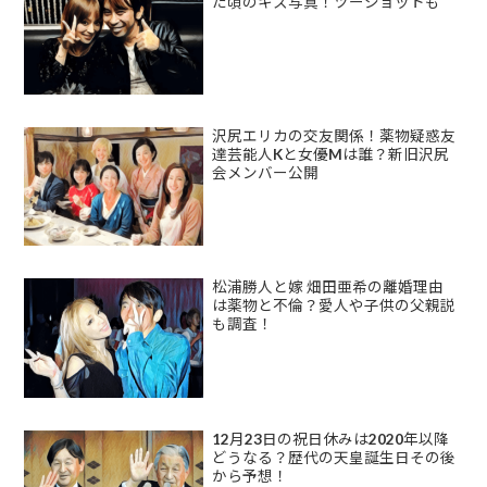
た頃のキス写真！ツーショットも
沢尻エリカの交友関係！薬物疑惑友
達芸能人Kと女優Mは誰？新旧沢尻
会メンバー公開
松浦勝人と嫁 畑田亜希の離婚理由
は薬物と不倫？愛人や子供の父親説
も調査！
12月23日の祝日休みは2020年以降
どうなる？歴代の天皇誕生日その後
から予想！