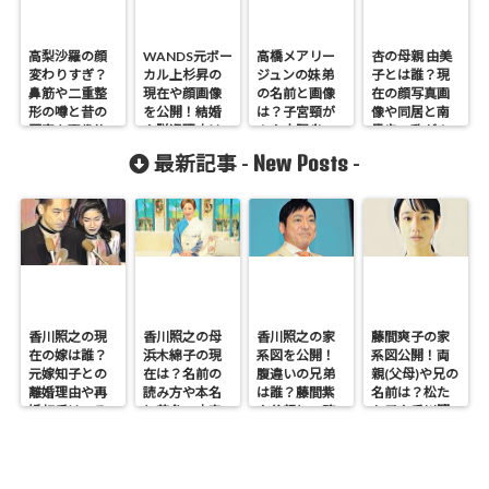
高梨沙羅の顔
WANDS元ボー
高橋メアリー
杏の母親 由美
変わりすぎ？
カル上杉昇の
ジュンの妹弟
子とは誰？現
鼻筋や二重整
現在や顔画像
の名前と画像
在の顔写真画
形の噂と昔の
を公開！結婚
は？子宮頸が
像や同居と南
写真を画像比
や脱退理由は
んや大腸炎の
果歩の乳がん
較
なぜかも調
壮絶闘病人生
も調査
New Posts
最新記事 -
-
査！
香川照之の現
香川照之の母
香川照之の家
藤間爽子の家
在の嫁は誰？
浜木綿子の現
系図を公開！
系図公開！両
元嫁知子との
在は？名前の
腹違いの兄弟
親(父母)や兄の
離婚理由や再
読み方や本名
は誰？藤間紫
名前は？松た
婚相手はいる
と芸名の由来
や父親との確
か子や香川照
のかについて
も調査
執も調査
之との関係も
も調査