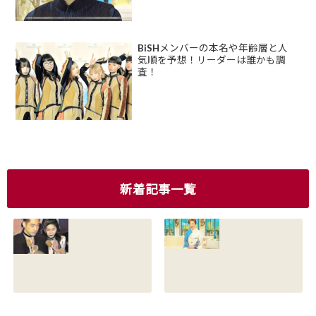
BiSHメンバーの本名や年齢層と人
気順を予想！リーダーは誰かも調
査！
新着記事一覧
香川照之の現在の
香川照之の母浜木
嫁は誰？元嫁知子
綿子の現在は？名