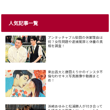
人気記事一覧
アンタッチャブル柴田の休業理由は
何？女性問題や逮捕冤罪と休養の真
相を調査！
東出昌大と唐田えりかのインスタ不
倫匂わせキス写真画像や動画まと
め！
浜崎あゆみと松浦勝人が付き合って