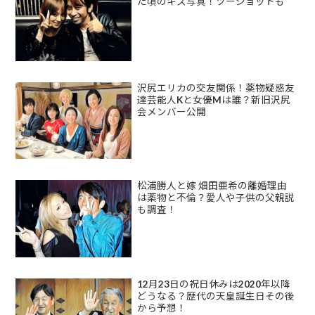
た頃のキス写真！ツーショットも
沢尻エリカの交友関係！薬物疑惑友
達芸能人Kと女優Mは誰？新旧沢尻
会メンバー公開
松浦勝人と嫁 畑田亜希の離婚理由
は薬物と不倫？愛人や子供の父親説
も調査！
12月23日の祝日休みは2020年以降
どうなる？歴代の天皇誕生日その後
から予想！