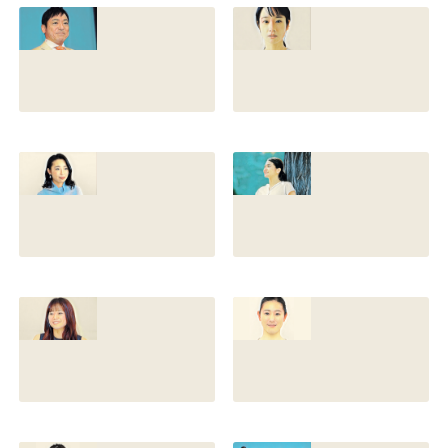
との離婚理由や再
前の読み方や本名
婚相手はいるのか
と芸名の由来も調
についても調査
査
2022.12.21
2021.07.14
香川照之の家系図
藤間爽子の家系図
を公開！腹違いの
公開！両親(父母)
兄弟は誰？藤間紫
や兄の名前は？松
や父親との確執も
たか子や香川照之
調査
との関係も
2021.07.13
2021.07.11
舘野伶奈が可愛
原川愛がかわい
い！身長やスリー
い！高畑充希や前
サイズと新体操時
田敦子に似てる？
代のレオタード画
カップや身長と比
像も調査
較画像も調査
2021.07.10
2021.07.09
原川愛の結婚相手
戸塚寛子のwikiプ
は誰？結婚して
ロフ！年齢や身長