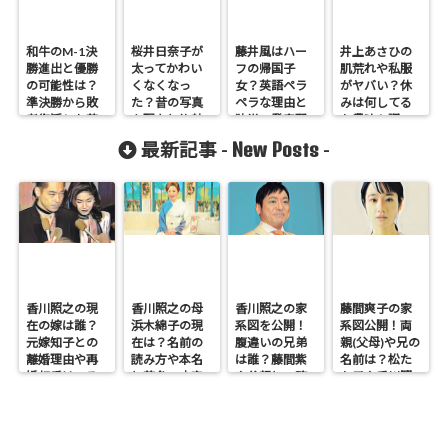
和牛のM-1決
桜井日奈子が
藤井風はハー
井上あさひの
勝進出と優勝
太ってかわい
フの帰国子
肌荒れや私服
の可能性は？
くなくなっ
女？英語ペラ
がヤバい？休
準決勝から敗
た？昔の写真
ペラな理由と
みは何してる
者復活した芸
を現在と比較
独学の発音習
か趣味も調
人を調査！
検証！
得法とは
査！
New Posts
最新記事 -
-
香川照之の現
香川照之の母
香川照之の家
藤間爽子の家
在の嫁は誰？
浜木綿子の現
系図を公開！
系図公開！両
元嫁知子との
在は？名前の
腹違いの兄弟
親(父母)や兄の
離婚理由や再
読み方や本名
は誰？藤間紫
名前は？松た
婚相手はいる
と芸名の由来
や父親との確
か子や香川照
のかについて
も調査
執も調査
之との関係も
も調査