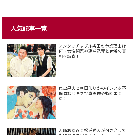
人気記事一覧
アンタッチャブル柴田の休業理由は
何？女性問題や逮捕冤罪と休養の真
相を調査！
東出昌大と唐田えりかのインスタ不
倫匂わせキス写真画像や動画まと
め！
浜崎あゆみと松浦勝人が付き合って