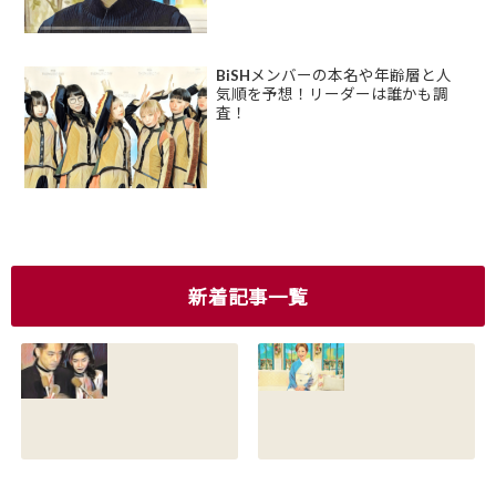
BiSHメンバーの本名や年齢層と人
気順を予想！リーダーは誰かも調
査！
新着記事一覧
香川照之の現在の
香川照之の母浜木
嫁は誰？元嫁知子
綿子の現在は？名