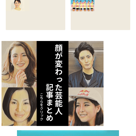
る？熱愛彼氏の顔
とカップは？イン
画像はあるのかも
スタと体操時代の
調査
画像も調査
2021.07.09
2021.07.08
矢作あかりのスリ
テレビ体操アシス
ーサイズや身長・
タント まとめ記事
年齢と血液型は？
2021.07.06
インスタ画像も調
査
2021.07.07