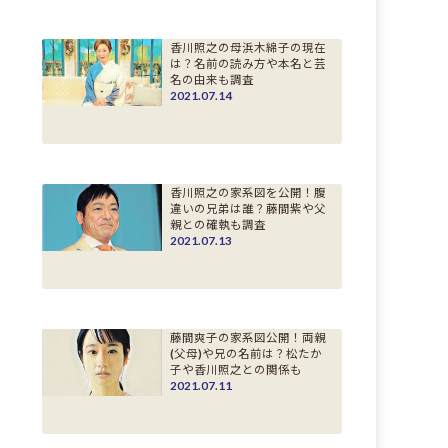
香川照之の母浜木綿子の現在
は？名前の読み方や本名と芸
名の由来も調査
2021.07.14
香川照之の家系図を公開！腹
違いの兄弟は誰？藤間紫や父
親との確執も調査
2021.07.13
藤間爽子の家系図公開！両親
(父母)や兄の名前は？松たか
子や香川照之との関係も
2021.07.11