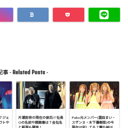
Related Posts
事 -
-
？ジェ
片瀬那奈の現在の彼氏IT社長
Pabo元メンバー(里田まい・
ウトや
Oの名前や顔画像は？会社名
スザンヌ・木下優樹菜)の今
と経歴も調査！
現在は何してる？勝ち組は