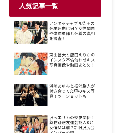
人気記事一覧
アンタッチャブル柴田の
休業理由は何？女性問題
や逮捕冤罪と休養の真相
を調査！
東出昌大と唐田えりかの
インスタ不倫匂わせキス
写真画像や動画まとめ！
浜崎あゆみと松浦勝人が
付き合ってた頃のキス写
真！ツーショットも
沢尻エリカの交友関係！
薬物疑惑友達芸能人Kと
女優Mは誰？新旧沢尻会
メンバー公開