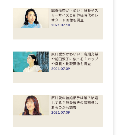
舘野伶奈が可愛い！身長やス
リーサイズと新体操時代のレ
オタード画像も調査
2021.07.10
原川愛がかわいい！高畑充希
や前田敦子に似てる？カップ
や身長と比較画像も調査
2021.07.09
原川愛の結婚相手は誰？結婚
してる？熱愛彼氏の顔画像は
あるのかも調査
2021.07.09