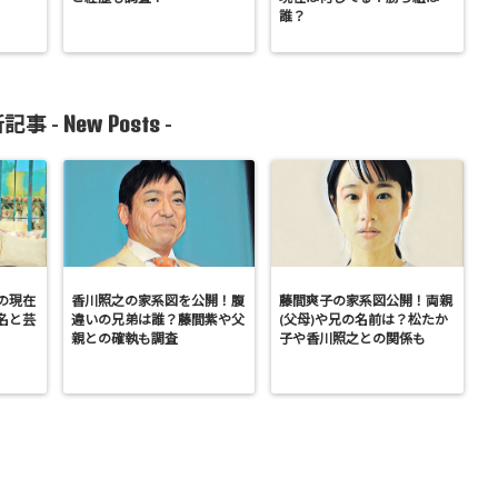
誰？
New Posts
記事 -
-
の現在
香川照之の家系図を公開！腹
藤間爽子の家系図公開！両親
名と芸
違いの兄弟は誰？藤間紫や父
(父母)や兄の名前は？松たか
親との確執も調査
子や香川照之との関係も