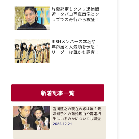
片瀬那奈もクスリ逮捕間
近？タバコ写真画像とク
ラブでの奇行から検証！
BiSHメンバーの本名や
年齢層と人気順を予想！
リーダーは誰かも調査！
新着記事一覧
香川照之の現在の嫁は誰？元
嫁知子との離婚理由や再婚相
手はいるのかについても調査
2022.12.21