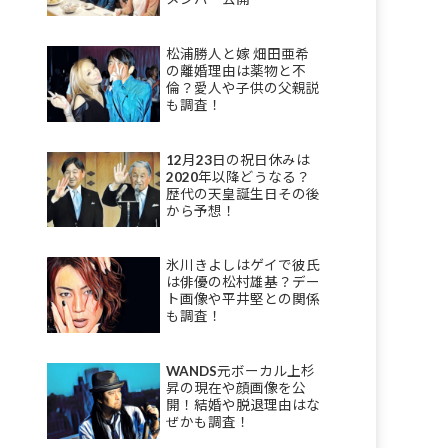
松浦勝人と嫁 畑田亜希
の離婚理由は薬物と不
倫？愛人や子供の父親説
も調査！
12月23日の祝日休みは
2020年以降どうなる？
歴代の天皇誕生日その後
から予想！
氷川きよしはゲイで彼氏
は俳優の松村雄基？デー
ト画像や平井堅との関係
も調査！
WANDS元ボーカル上杉
昇の現在や顔画像を公
開！結婚や脱退理由はな
ぜかも調査！