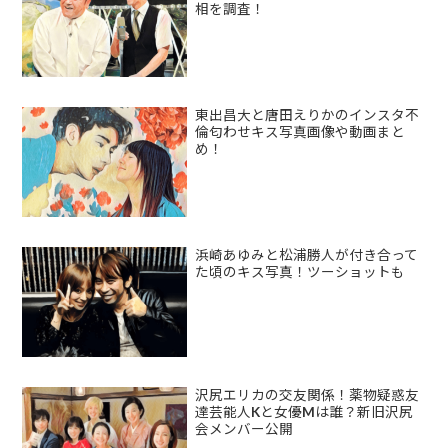
相を調査！
東出昌大と唐田えりかのインスタ不
倫匂わせキス写真画像や動画まと
め！
浜崎あゆみと松浦勝人が付き合って
た頃のキス写真！ツーショットも
沢尻エリカの交友関係！薬物疑惑友
達芸能人Kと女優Mは誰？新旧沢尻
会メンバー公開