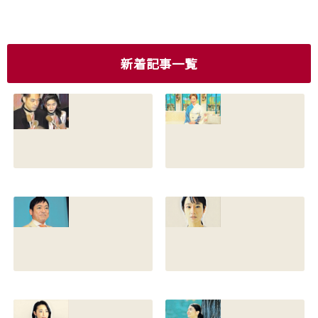
新着記事一覧
香川照之の現在の
香川照之の母浜木
嫁は誰？元嫁知子
綿子の現在は？名
との離婚理由や再
前の読み方や本名
婚相手はいるのか
と芸名の由来も調
についても調査
査
2022.12.21
2021.07.14
香川照之の家系図
藤間爽子の家系図
を公開！腹違いの
公開！両親(父母)
兄弟は誰？藤間紫
や兄の名前は？松