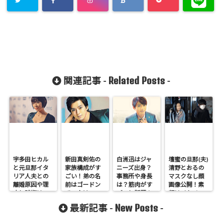
Related Posts
関連記事 -
-
宇多田ヒカル
新田真剣佑の
白洲迅はジャ
壇蜜の旦那(夫)
と元旦那イタ
家族構成がす
ニーズ出身？
清野とおるの
リア人夫との
ごい！弟の名
事務所や身長
マスクなし顔
離婚原因や理
前はゴードン
は？筋肉がす
画像公開！素
由と時期はい
で二人はハー
ごいと話題！
顔はイケメ
つ？
フ？
ン？
New Posts
最新記事 -
-