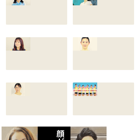
や父親との確執も
たか子や香川照之
調査
との関係も
2021.07.13
2021.07.11
舘野伶奈が可愛
原川愛がかわい
い！身長やスリー
い！高畑充希や前
サイズと新体操時
田敦子に似てる？
代のレオタード画
カップや身長と比
像も調査
較画像も調査
2021.07.10
2021.07.09
原川愛の結婚相手
戸塚寛子のwikiプ
は誰？結婚して
ロフ！年齢や身長
る？熱愛彼氏の顔
とカップは？イン
画像はあるのかも
スタと体操時代の
調査
画像も調査
2021.07.09
2021.07.08
矢作あかりのスリ
テレビ体操アシス
ーサイズや身長・
タント まとめ記事
年齢と血液型は？
2021.07.06
インスタ画像も調