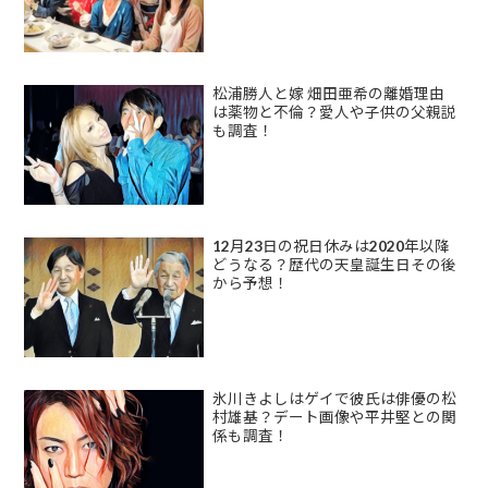
松浦勝人と嫁 畑田亜希の離婚理由
は薬物と不倫？愛人や子供の父親説
も調査！
12月23日の祝日休みは2020年以降
どうなる？歴代の天皇誕生日その後
から予想！
氷川きよしはゲイで彼氏は俳優の松
村雄基？デート画像や平井堅との関
係も調査！