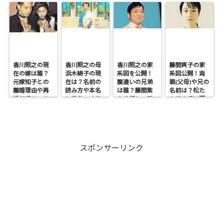
香川照之の現
香川照之の母
香川照之の家
藤間爽子の家
在の嫁は誰？
浜木綿子の現
系図を公開！
系図公開！両
元嫁知子との
在は？名前の
腹違いの兄弟
親(父母)や兄の
離婚理由や再
読み方や本名
は誰？藤間紫
名前は？松た
婚相手はいる
と芸名の由来
や父親との確
か子や香川照
のかについて
も調査
執も調査
之との関係も
も調査
スポンサーリンク