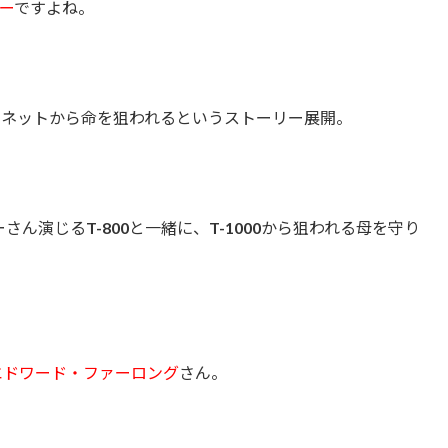
ー
ですよね。
イネットから命を狙われるというストーリー展開。
ん演じるT-800と一緒に、T-1000から狙われる母を守り
エドワード・ファーロング
さん。