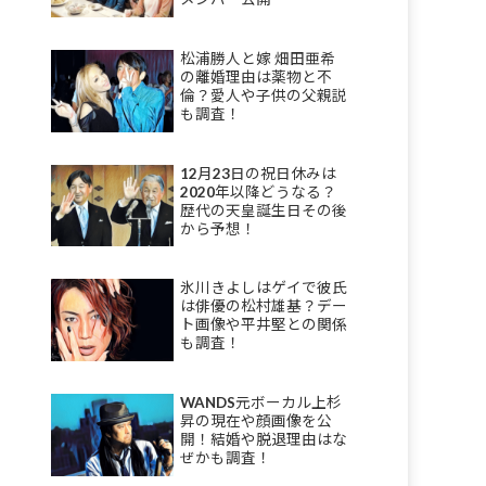
松浦勝人と嫁 畑田亜希
の離婚理由は薬物と不
倫？愛人や子供の父親説
も調査！
12月23日の祝日休みは
2020年以降どうなる？
歴代の天皇誕生日その後
から予想！
氷川きよしはゲイで彼氏
は俳優の松村雄基？デー
ト画像や平井堅との関係
も調査！
WANDS元ボーカル上杉
昇の現在や顔画像を公
開！結婚や脱退理由はな
ぜかも調査！