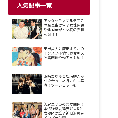
人気記事一覧
アンタッチャブル柴田の
休業理由は何？女性問題
や逮捕冤罪と休養の真相
を調査！
東出昌大と唐田えりかの
インスタ不倫匂わせキス
写真画像や動画まとめ！
浜崎あゆみと松浦勝人が
付き合ってた頃のキス写
真！ツーショットも
沢尻エリカの交友関係！
薬物疑惑友達芸能人Kと
女優Mは誰？新旧沢尻会
メンバー公開