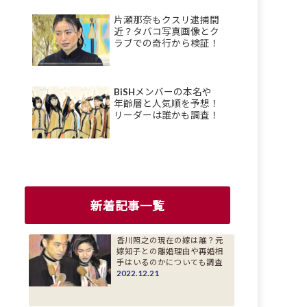
片瀬那奈もクスリ逮捕間
近？タバコ写真画像とク
ラブでの奇行から検証！
BiSHメンバーの本名や
年齢層と人気順を予想！
リーダーは誰かも調査！
新着記事一覧
香川照之の現在の嫁は誰？元
嫁知子との離婚理由や再婚相
手はいるのかについても調査
2022.12.21