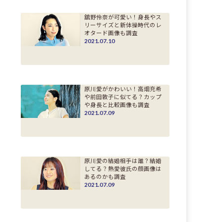
舘野伶奈が可愛い！身長やス
リーサイズと新体操時代のレ
オタード画像も調査
2021.07.10
原川愛がかわいい！高畑充希
や前田敦子に似てる？カップ
や身長と比較画像も調査
2021.07.09
原川愛の結婚相手は誰？結婚
してる？熱愛彼氏の顔画像は
あるのかも調査
2021.07.09