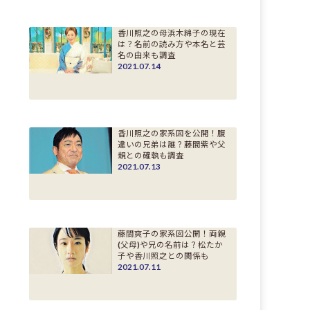
香川照之の母浜木綿子の現在
は？名前の読み方や本名と芸
名の由来も調査
2021.07.14
香川照之の家系図を公開！腹
違いの兄弟は誰？藤間紫や父
親との確執も調査
2021.07.13
藤間爽子の家系図公開！両親
(父母)や兄の名前は？松たか
子や香川照之との関係も
2021.07.11