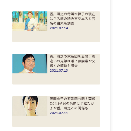
香川照之の母浜木綿子の現在
は？名前の読み方や本名と芸
名の由来も調査
2021.07.14
香川照之の家系図を公開！腹
違いの兄弟は誰？藤間紫や父
親との確執も調査
2021.07.13
藤間爽子の家系図公開！両親
(父母)や兄の名前は？松たか
子や香川照之との関係も
2021.07.11