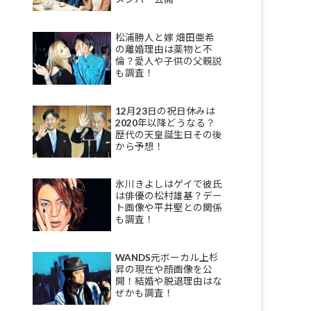
松浦勝人と嫁 畑田亜希
の離婚理由は薬物と不
倫？愛人や子供の父親説
も調査！
12月23日の祝日休みは
2020年以降どうなる？
歴代の天皇誕生日その後
から予想！
氷川きよしはゲイで彼氏
は俳優の松村雄基？デー
ト画像や平井堅との関係
も調査！
WANDS元ボーカル上杉
昇の現在や顔画像を公
開！結婚や脱退理由はな
ぜかも調査！