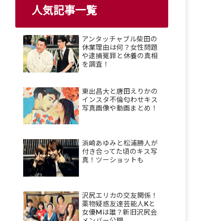
人気記事一覧
アンタッチャブル柴田の
休業理由は何？女性問題
や逮捕冤罪と休養の真相
を調査！
東出昌大と唐田えりかの
インスタ不倫匂わせキス
写真画像や動画まとめ！
浜崎あゆみと松浦勝人が
付き合ってた頃のキス写
真！ツーショットも
沢尻エリカの交友関係！
薬物疑惑友達芸能人Kと
女優Mは誰？新旧沢尻会
メンバー公開