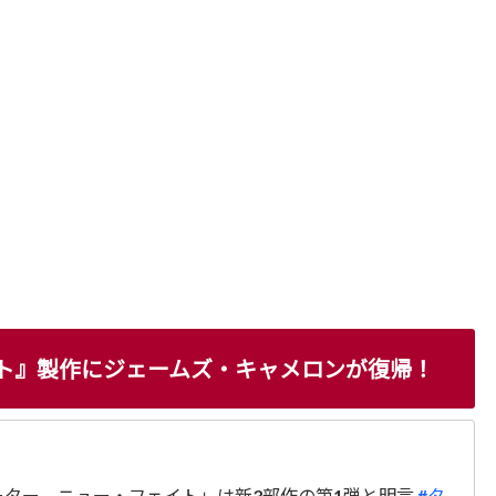
イト』製作にジェームズ・キャメロンが復帰！
ター ニュー・フェイト」は新3部作の第1弾と明言
#タ