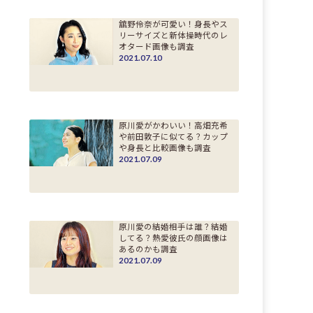
舘野伶奈が可愛い！身長やス
リーサイズと新体操時代のレ
オタード画像も調査
2021.07.10
原川愛がかわいい！高畑充希
や前田敦子に似てる？カップ
や身長と比較画像も調査
2021.07.09
原川愛の結婚相手は誰？結婚
してる？熱愛彼氏の顔画像は
あるのかも調査
2021.07.09