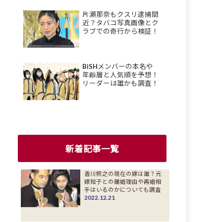
片瀬那奈もクスリ逮捕間
近？タバコ写真画像とク
ラブでの奇行から検証！
BiSHメンバーの本名や
年齢層と人気順を予想！
リーダーは誰かも調査！
新着記事一覧
香川照之の現在の嫁は誰？元
嫁知子との離婚理由や再婚相
手はいるのかについても調査
2022.12.21