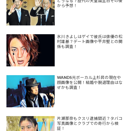
どうなる？歴代の天皇誕生日その後
から予想！
氷川きよしはゲイで彼氏は俳優の松
村雄基？デート画像や平井堅との関
係も調査！
WANDS元ボーカル上杉昇の現在や
顔画像を公開！結婚や脱退理由はな
ぜかも調査！
片瀬那奈もクスリ逮捕間近？タバコ
写真画像とクラブでの奇行から検
証！