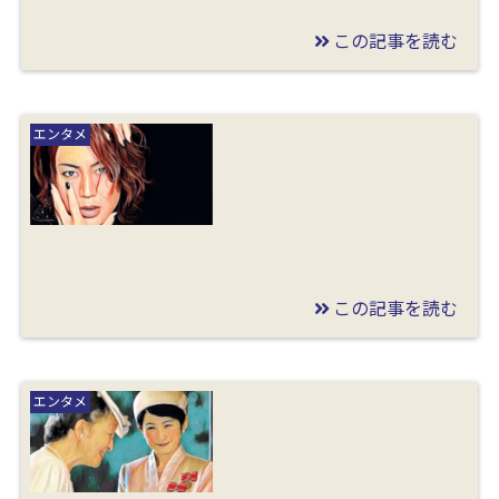
この記事を読む
2019/12/30
氷川きよしが性格悪そ
エンタメ
うはガセ？ホモセクハ
ラや暴力と創価学会強
要事件を調査！
この記事を読む
2019/12/29
氷川きよしはゲイで彼
エンタメ
氏は俳優の松村雄基？
デート画像や平井堅と
の関係も調査！