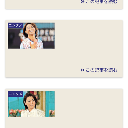
この記事を読む
2019/12/30
氷川きよし まとめ記事
エンタメ
この記事を読む
2019/12/30
氷川きよしの始球式ス
エンタメ
カート画像や動画！ヤ
クルト村上の反応や服
装が女っぽい姿も調査