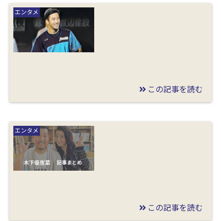
美智子様の雅子様への
エンタメ
意地悪とは何をした？
関係が不仲で冷たい態
度の理由を調査！
この記事を読む
2019/12/31
斎藤佑樹の結婚相手
エンタメ
(嫁)の顔画像や名前と
職業は？カトパン似OL
熱愛報道も調査！
この記事を読む