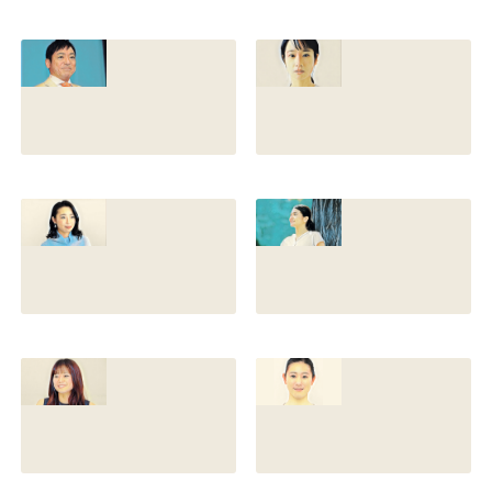
香川照之の現在の
香川照之の母浜木
嫁は誰？元嫁知子
綿子の現在は？名
との離婚理由や再
前の読み方や本名
婚相手はいるのか
と芸名の由来も調
についても調査
査
2022.12.21
2021.07.14
香川照之の家系図
藤間爽子の家系図
を公開！腹違いの
公開！両親(父母)
兄弟は誰？藤間紫
や兄の名前は？松
や父親との確執も
たか子や香川照之
調査
との関係も
2021.07.13
2021.07.11
舘野伶奈が可愛
原川愛がかわい
い！身長やスリー
い！高畑充希や前
サイズと新体操時
田敦子に似てる？
代のレオタード画
カップや身長と比
像も調査
較画像も調査
2021.07.10
2021.07.09
原川愛の結婚相手
戸塚寛子のwikiプ