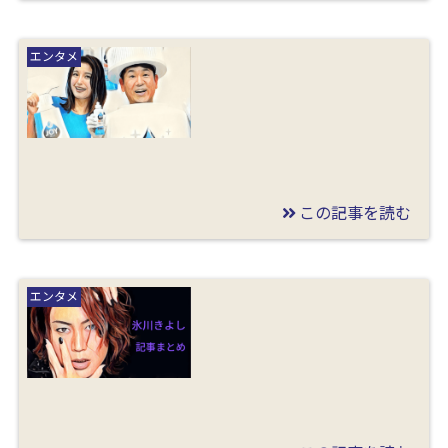
2019/12/31
木下優樹菜 まとめ記
エンタメ
事
この記事を読む
2019/12/31
木下優樹菜とフジモン
エンタメ
の離婚理由はタピオ
カ？親権や慰謝料と養
育費も調査！