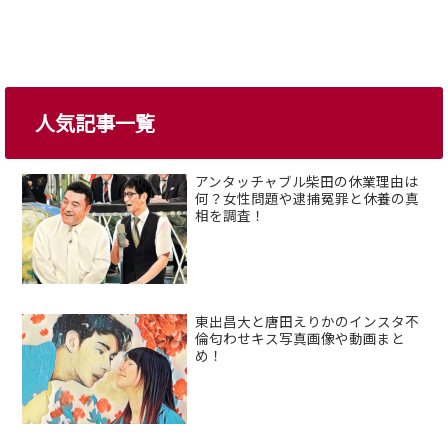
人気記事一覧
アンタッチャブル柴田の休業理由は
何？女性問題や逮捕冤罪と休養の真
相を調査！
東出昌大と唐田えりかのインスタ不
倫匂わせキス写真画像や動画まと
め！