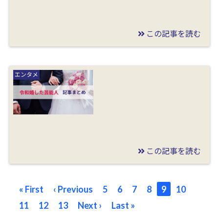
この記事を読む
2019/12/28
美智子様バッシングは
エンタメ
なぜ起きた？報道内容
や1993年の失声症理由
は誰かも調査
この記事を読む
2019/12/28
令和婚した芸能人 ま
« First
‹ Previous
5
6
7
8
9
10
とめ記事
11
12
13
Next ›
Last »