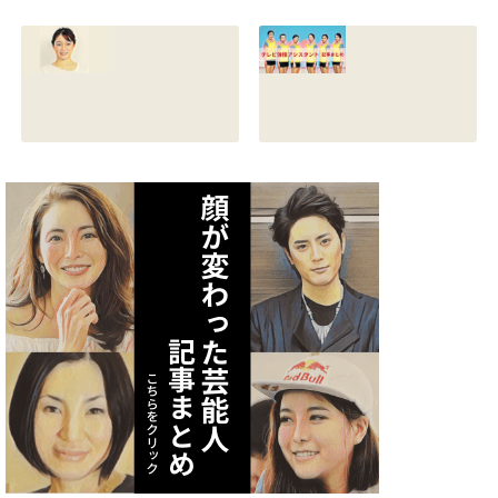
は誰？結婚して
ロフ！年齢や身長
る？熱愛彼氏の顔
とカップは？イン
画像はあるのかも
スタと体操時代の
調査
画像も調査
2021.07.09
2021.07.08
矢作あかりのスリ
テレビ体操アシス
ーサイズや身長・
タント まとめ記事
年齢と血液型は？
2021.07.06
インスタ画像も調
査
2021.07.07