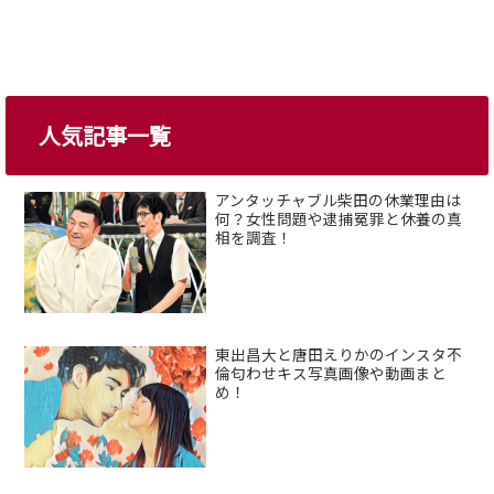
人気記事一覧
アンタッチャブル柴田の休業理由は
何？女性問題や逮捕冤罪と休養の真
相を調査！
東出昌大と唐田えりかのインスタ不
倫匂わせキス写真画像や動画まと
め！