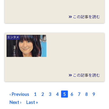
この記事を読む
2020/02/09
鈴木杏樹と喜多村緑郎
エンタメ
の文春不倫キス画像や
ホテル写真！謝罪文も
全文公開！
この記事を読む
2020/02/08
鈴木杏樹の夫の死因や
‹ Previous
1
2
3
4
5
6
7
8
9
病名は何？ZIP生放送
Next ›
Last »
中の訃報や子供はいる