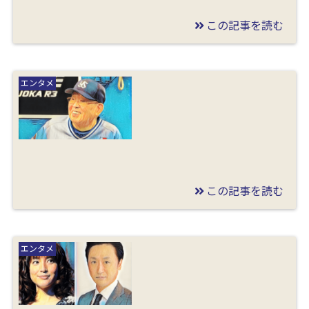
この記事を読む
2020/07/03
お笑い第七世代芸人と
エンタメ
は誰のこと？メンバー
一覧や意味と名前の由
来も調査！
この記事を読む
2020/02/11
野村克也の死因や病気
エンタメ
の理由はなぜ？告別式
やお別れ会の日程がい
つかも調査