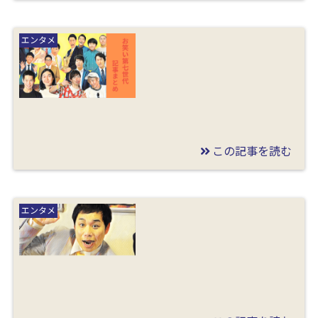
2020/07/05
バターぬりえが痩せ
エンタメ
た？改名理由や父と現
在の激痩せインスタ画
像を調査！
この記事を読む
2020/07/05
お笑い第七世代の芸人
エンタメ
まとめ記事