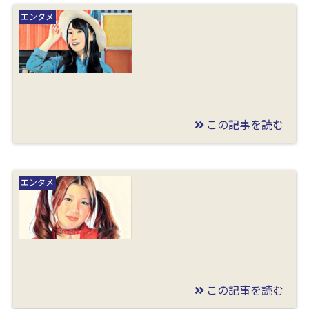
びっくりや(亀山)四兄
エンタメ
弟は結婚してる？年齢
や独身の噂と英治の障
害も調査
この記事を読む
2020/07/07
水樹奈々の旦那(結婚相
エンタメ
手)の顔画像や年齢は？
職業と出会いのきっか
けも調査
この記事を読む