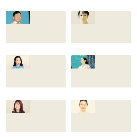
香川照之の現在の
香川照之の母浜木
嫁は誰？元嫁知子
綿子の現在は？名
との離婚理由や再
前の読み方や本名
婚相手はいるのか
と芸名の由来も調
についても調査
査
2022.12.21
2021.07.14
香川照之の家系図
藤間爽子の家系図
を公開！腹違いの
公開！両親(父母)
兄弟は誰？藤間紫
や兄の名前は？松
や父親との確執も
たか子や香川照之
調査
との関係も
2021.07.13
2021.07.11
舘野伶奈が可愛
原川愛がかわい
い！身長やスリー
い！高畑充希や前
サイズと新体操時
田敦子に似てる？
代のレオタード画
カップや身長と比
像も調査
較画像も調査
2021.07.10
2021.07.09
原川愛の結婚相手
戸塚寛子のwikiプ