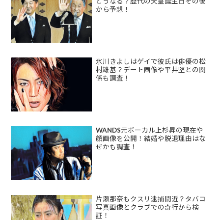
どうなる？歴代の天皇誕生日その後
から予想！
氷川きよしはゲイで彼氏は俳優の松
村雄基？デート画像や平井堅との関
係も調査！
WANDS元ボーカル上杉昇の現在や
顔画像を公開！結婚や脱退理由はな
ぜかも調査！
片瀬那奈もクスリ逮捕間近？タバコ
写真画像とクラブでの奇行から検
証！