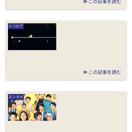
この記事を読む
2020/07/05
霜降り明星のせいやは
トリビア
結婚してる？熱愛相手
の元彼女や噂の女芸人
は誰か調査
この記事を読む
2020/07/04
YouTubeのシークバー
エンタメ
の上をコーギー犬が走
る？出現条件や隠し要
素を調査