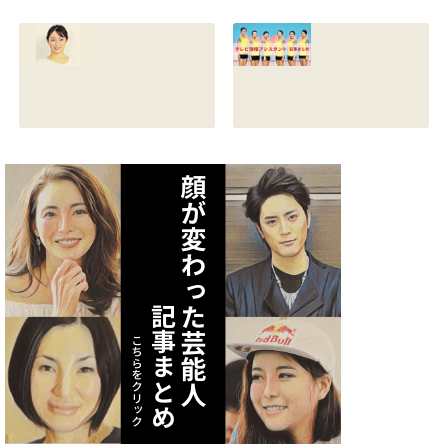
は誰？結婚して
ロフ！年齢や身長
る？熱愛彼氏の顔
とカップは？イン
画像はあるのかも
スタと体操時代の
調査
画像も調査
2021.07.09
2021.07.08
矢作あかりのスリ
テレビ体操アシス
ーサイズや身長・
タント まとめ記事
年齢と血液型は？
2021.07.06
インスタ画像も調
査
2021.07.07