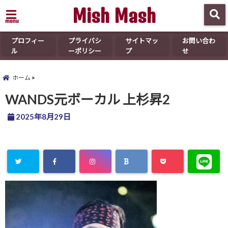
Mish Mash
menu
プロフィー
プライバシ
サイトマッ
お問い合わ
ル
ーポリシー
プ
せ
ホーム
WANDS元ボーカル 上杉昇2
2025年8月29日