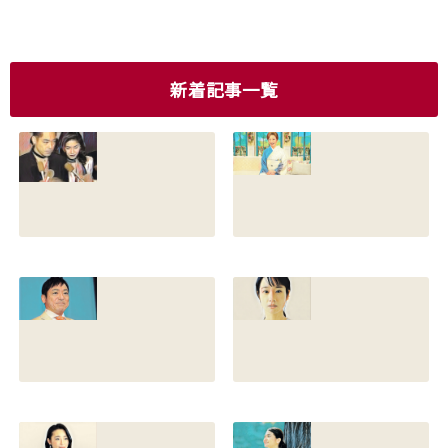
新着記事一覧
香川照之の現在の
香川照之の母浜木
嫁は誰？元嫁知子
綿子の現在は？名
との離婚理由や再
前の読み方や本名
婚相手はいるのか
と芸名の由来も調
についても調査
査
2022.12.21
2021.07.14
香川照之の家系図
藤間爽子の家系図
を公開！腹違いの
公開！両親(父母)
兄弟は誰？藤間紫
や兄の名前は？松