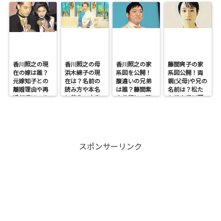
香川照之の現
香川照之の母
香川照之の家
藤間爽子の家
在の嫁は誰？
浜木綿子の現
系図を公開！
系図公開！両
元嫁知子との
在は？名前の
腹違いの兄弟
親(父母)や兄の
離婚理由や再
読み方や本名
は誰？藤間紫
名前は？松た
婚相手はいる
と芸名の由来
や父親との確
か子や香川照
のかについて
も調査
執も調査
之との関係も
も調査
スポンサーリンク