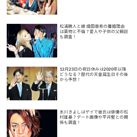
松浦勝人と嫁 畑田亜希の離婚理由
は薬物と不倫？愛人や子供の父親説
も調査！
12月23日の祝日休みは2020年以降
どうなる？歴代の天皇誕生日その後
から予想！
氷川きよしはゲイで彼氏は俳優の松
村雄基？デート画像や平井堅との関
係も調査！