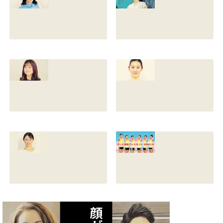
や父親との確執も
たか子や香川照之
調査
との関係も
2021.07.13
2021.07.11
舘野伶奈が可愛
原川愛がかわい
い！身長やスリー
い！高畑充希や前
サイズと新体操時
田敦子に似てる？
代のレオタード画
カップや身長と比
像も調査
較画像も調査
2021.07.10
2021.07.09
原川愛の結婚相手
戸塚寛子のwikiプ
は誰？結婚して
ロフ！年齢や身長
る？熱愛彼氏の顔
とカップは？イン
画像はあるのかも
スタと体操時代の
調査
画像も調査
2021.07.09
2021.07.08
矢作あかりのスリ
テレビ体操アシス
ーサイズや身長・
タント まとめ記事
年齢と血液型は？
2021.07.06
インスタ画像も調