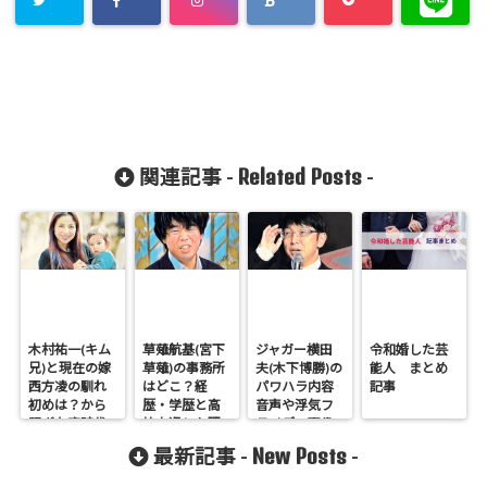
Related Posts
関連記事 -
-
木村祐一(キム
草薙航基(宮下
ジャガー横田
令和婚した芸
兄)と現在の嫁
草薙)の事務所
夫(木下博勝)の
能人 まとめ
西方凌の馴れ
はどこ？経
パワハラ内容
記事
初めは？から
歴・学歴と高
音声や浮気フ
騒ぎ左官時代
校中退した理
ライデー画像
の画像も
由も調査
を調査！
New Posts
最新記事 -
-