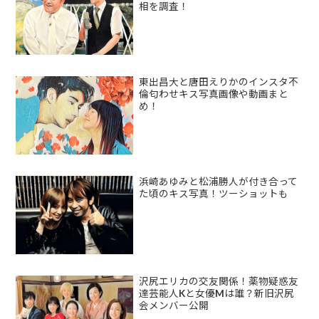
相を調査！
東出昌大と唐田えりかのインスタ不
倫匂わせキス写真画像や動画まと
め！
浜崎あゆみと松浦勝人が付き合って
た頃のキス写真！ツーショットも
沢尻エリカの交友関係！薬物疑惑友
達芸能人Kと女優Mは誰？新旧沢尻
会メンバー公開