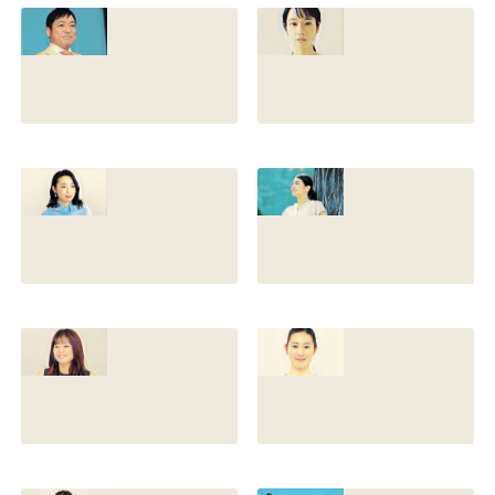
との離婚理由や再
前の読み方や本名
婚相手はいるのか
と芸名の由来も調
についても調査
査
2022.12.21
2021.07.14
香川照之の家系図
藤間爽子の家系図
を公開！腹違いの
公開！両親(父母)
兄弟は誰？藤間紫
や兄の名前は？松
や父親との確執も
たか子や香川照之
調査
との関係も
2021.07.13
2021.07.11
舘野伶奈が可愛
原川愛がかわい
い！身長やスリー
い！高畑充希や前
サイズと新体操時
田敦子に似てる？
代のレオタード画
カップや身長と比
像も調査
較画像も調査
2021.07.10
2021.07.09
原川愛の結婚相手
戸塚寛子のwikiプ
は誰？結婚して
ロフ！年齢や身長