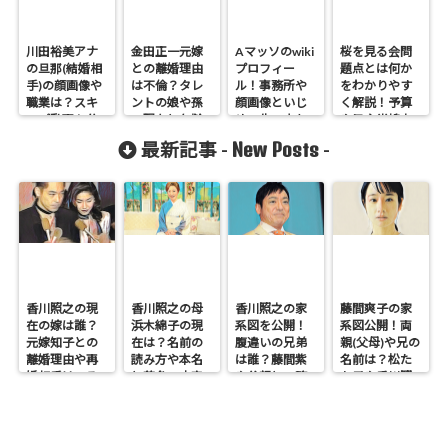
川田裕美アナ
金田正一元嫁
Aマッソのwiki
桜を見る会問
の旦那(結婚相
との離婚理由
プロフィー
題点とは何か
手)の顔画像や
は不倫？タレ
ル！事務所や
をわかりやす
職業は？スキ
ントの娘や孫
顔画像といじ
く解説！予算
ップ動画も公
の現在と年齢
めの生い立ち
や民主党鳩山
開！
も調査！
も調査！
政権時も調
New Posts
最新記事 -
-
査！
香川照之の現
香川照之の母
香川照之の家
藤間爽子の家
在の嫁は誰？
浜木綿子の現
系図を公開！
系図公開！両
元嫁知子との
在は？名前の
腹違いの兄弟
親(父母)や兄の
離婚理由や再
読み方や本名
は誰？藤間紫
名前は？松た
婚相手はいる
と芸名の由来
や父親との確
か子や香川照
のかについて
も調査
執も調査
之との関係も
も調査