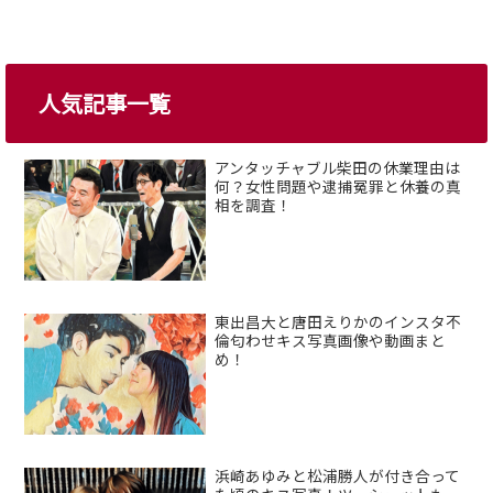
人気記事一覧
アンタッチャブル柴田の休業理由は
何？女性問題や逮捕冤罪と休養の真
相を調査！
東出昌大と唐田えりかのインスタ不
倫匂わせキス写真画像や動画まと
め！
浜崎あゆみと松浦勝人が付き合って