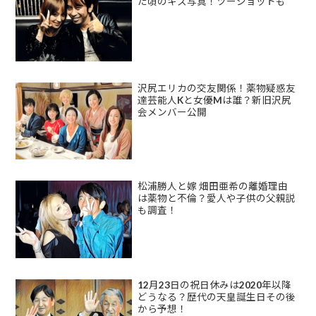
た頃のキス写真！ツーショットも
沢尻エリカの交友関係！薬物疑惑友
達芸能人Kと女優Mは誰？新旧沢尻
会メンバー公開
松浦勝人と嫁 畑田亜希の離婚理由
は薬物と不倫？愛人や子供の父親説
も調査！
12月23日の祝日休みは2020年以降
どうなる？歴代の天皇誕生日その後
から予想！