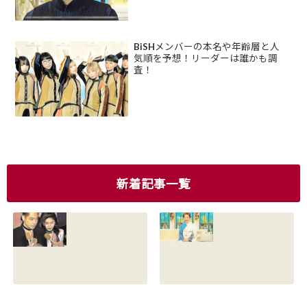
BiSHメンバーの本名や年齢層と人
気順を予想！リーダーは誰かも調
査！
新着記事一覧
香川照之の現在の
香川照之の母浜木
嫁は誰？元嫁知子
綿子の現在は？名