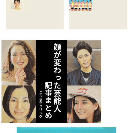
る？熱愛彼氏の顔
とカップは？イン
画像はあるのかも
スタと体操時代の
調査
画像も調査
2021.07.09
2021.07.08
矢作あかりのスリ
テレビ体操アシス
ーサイズや身長・
タント まとめ記事
年齢と血液型は？
2021.07.06
インスタ画像も調
査
2021.07.07