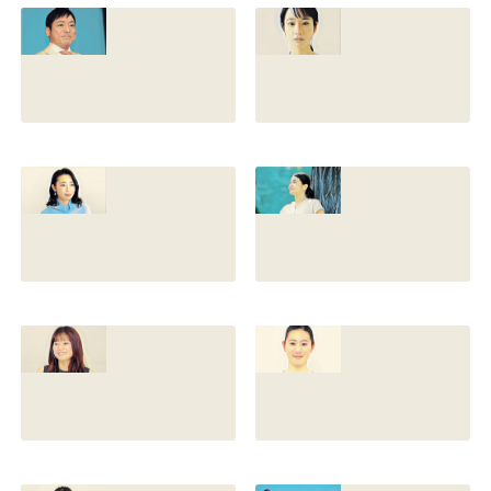
との離婚理由や再
前の読み方や本名
婚相手はいるのか
と芸名の由来も調
についても調査
査
2022.12.21
2021.07.14
香川照之の家系図
藤間爽子の家系図
を公開！腹違いの
公開！両親(父母)
兄弟は誰？藤間紫
や兄の名前は？松
や父親との確執も
たか子や香川照之
調査
との関係も
2021.07.13
2021.07.11
舘野伶奈が可愛
原川愛がかわい
い！身長やスリー
い！高畑充希や前
サイズと新体操時
田敦子に似てる？
代のレオタード画
カップや身長と比
像も調査
較画像も調査
2021.07.10
2021.07.09
原川愛の結婚相手
戸塚寛子のwikiプ
は誰？結婚して
ロフ！年齢や身長