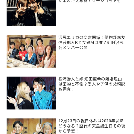
た頃のキス写真！ツーショットも
沢尻エリカの交友関係！薬物疑惑友
達芸能人Kと女優Mは誰？新旧沢尻
会メンバー公開
松浦勝人と嫁 畑田亜希の離婚理由
は薬物と不倫？愛人や子供の父親説
も調査！
12月23日の祝日休みは2020年以降
どうなる？歴代の天皇誕生日その後
から予想！