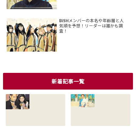
BiSHメンバーの本名や年齢層と人
気順を予想！リーダーは誰かも調
査！
新着記事一覧
香川照之の現在の
香川照之の母浜木
嫁は誰？元嫁知子
綿子の現在は？名