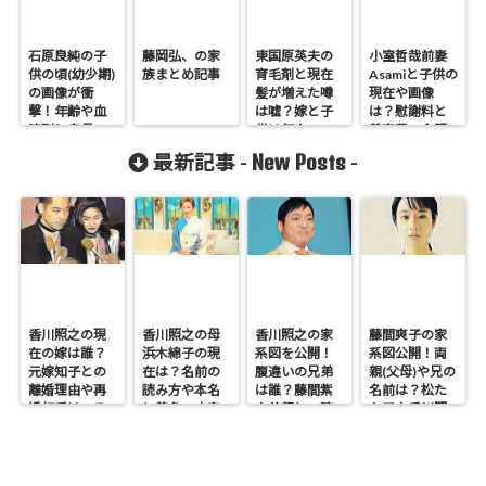
石原良純の子
藤岡弘、の家
東国原英夫の
小室哲哉前妻
供の頃(幼少期)
族まとめ記事
育毛剤と現在
Asamiと子供の
の画像が衝
髪が増えた噂
現在や画像
撃！年齢や血
は嘘？嫁と子
は？慰謝料と
液型と身長
供は何人い
養育費の金額
は？
る？
も調査！
New Posts
最新記事 -
-
香川照之の現
香川照之の母
香川照之の家
藤間爽子の家
在の嫁は誰？
浜木綿子の現
系図を公開！
系図公開！両
元嫁知子との
在は？名前の
腹違いの兄弟
親(父母)や兄の
離婚理由や再
読み方や本名
は誰？藤間紫
名前は？松た
婚相手はいる
と芸名の由来
や父親との確
か子や香川照
のかについて
も調査
執も調査
之との関係も
も調査