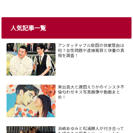
人気記事一覧
アンタッチャブル柴田の休業理由は
何？女性問題や逮捕冤罪と休養の真
相を調査！
東出昌大と唐田えりかのインスタ不
倫匂わせキス写真画像や動画まと
め！
浜崎あゆみと松浦勝人が付き合って