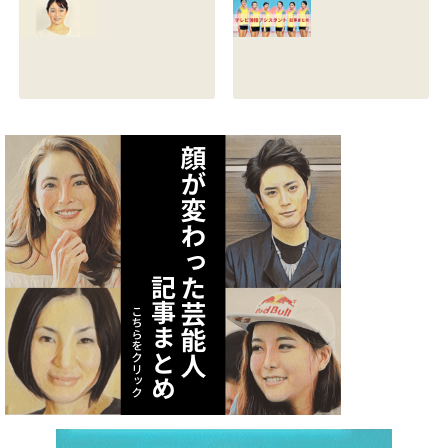
る？熱愛彼氏の顔
とカップは？イン
画像はあるのかも
スタと体操時代の
調査
画像も調査
2021.07.09
2021.07.08
矢作あかりのスリ
テレビ体操アシス
ーサイズや身長・
タント まとめ記事
年齢と血液型は？
2021.07.06
インスタ画像も調
査
2021.07.07