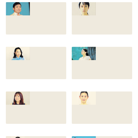
との離婚理由や再
前の読み方や本名
婚相手はいるのか
と芸名の由来も調
についても調査
査
2022.12.21
2021.07.14
香川照之の家系図
藤間爽子の家系図
を公開！腹違いの
公開！両親(父母)
兄弟は誰？藤間紫
や兄の名前は？松
や父親との確執も
たか子や香川照之
調査
との関係も
2021.07.13
2021.07.11
舘野伶奈が可愛
原川愛がかわい
い！身長やスリー
い！高畑充希や前
サイズと新体操時
田敦子に似てる？
代のレオタード画
カップや身長と比
像も調査
較画像も調査
2021.07.10
2021.07.09
原川愛の結婚相手
戸塚寛子のwikiプ
は誰？結婚して
ロフ！年齢や身長