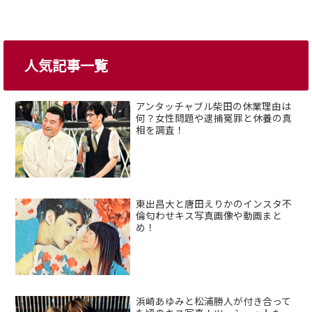
人気記事一覧
アンタッチャブル柴田の休業理由は
何？女性問題や逮捕冤罪と休養の真
相を調査！
東出昌大と唐田えりかのインスタ不
倫匂わせキス写真画像や動画まと
め！
浜崎あゆみと松浦勝人が付き合って