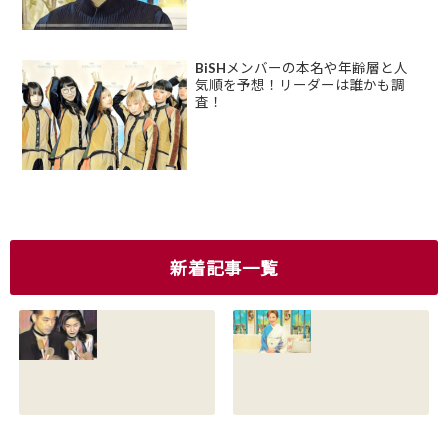
BiSHメンバーの本名や年齢層と人
気順を予想！リーダーは誰かも調
査！
新着記事一覧
香川照之の現在の
香川照之の母浜木
嫁は誰？元嫁知子
綿子の現在は？名