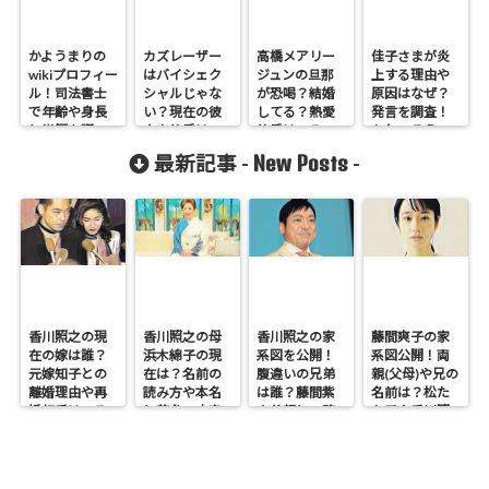
かようまりの
カズレーザー
高橋メアリー
佳子さまが炎
wikiプロフィー
はバイシェク
ジュンの旦那
上する理由や
ル！司法書士
シャルじゃな
が恐喝？結婚
原因はなぜ？
で年齢や身長
い？現在の彼
してる？熱愛
発言を調査！
と学歴を調
女や彼氏は
彼氏はいるの
かわいそうの
査！
誰？
かも調査
声も
New Posts
最新記事 -
-
香川照之の現
香川照之の母
香川照之の家
藤間爽子の家
在の嫁は誰？
浜木綿子の現
系図を公開！
系図公開！両
元嫁知子との
在は？名前の
腹違いの兄弟
親(父母)や兄の
離婚理由や再
読み方や本名
は誰？藤間紫
名前は？松た
婚相手はいる
と芸名の由来
や父親との確
か子や香川照
のかについて
も調査
執も調査
之との関係も
も調査