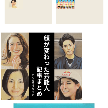
る？熱愛彼氏の顔
とカップは？イン
画像はあるのかも
スタと体操時代の
調査
画像も調査
2021.07.09
2021.07.08
矢作あかりのスリ
テレビ体操アシス
ーサイズや身長・
タント まとめ記事
年齢と血液型は？
2021.07.06
インスタ画像も調
査
2021.07.07