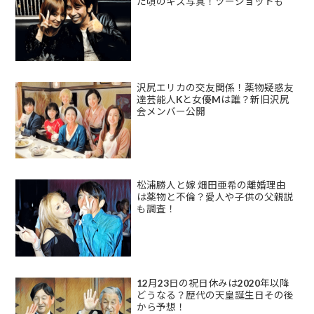
た頃のキス写真！ツーショットも
沢尻エリカの交友関係！薬物疑惑友
達芸能人Kと女優Mは誰？新旧沢尻
会メンバー公開
松浦勝人と嫁 畑田亜希の離婚理由
は薬物と不倫？愛人や子供の父親説
も調査！
12月23日の祝日休みは2020年以降
どうなる？歴代の天皇誕生日その後
から予想！