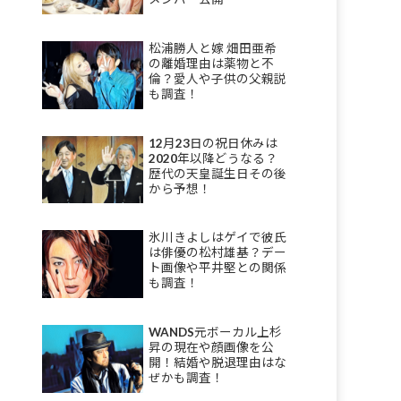
松浦勝人と嫁 畑田亜希
の離婚理由は薬物と不
倫？愛人や子供の父親説
も調査！
12月23日の祝日休みは
2020年以降どうなる？
歴代の天皇誕生日その後
から予想！
氷川きよしはゲイで彼氏
は俳優の松村雄基？デー
ト画像や平井堅との関係
も調査！
WANDS元ボーカル上杉
昇の現在や顔画像を公
開！結婚や脱退理由はな
ぜかも調査！