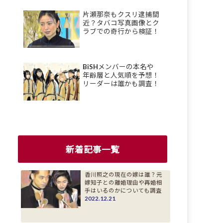
片瀬那奈もクスリ逮捕間
近？タバコ写真画像とク
ラブでの奇行から検証！
BiSHメンバーの本名や
年齢層と人気順を予想！
リーダーは誰かも調査！
新着記事一覧
香川照之の現在の嫁は誰？元
嫁知子との離婚理由や再婚相
手はいるのかについても調査
2022.12.21