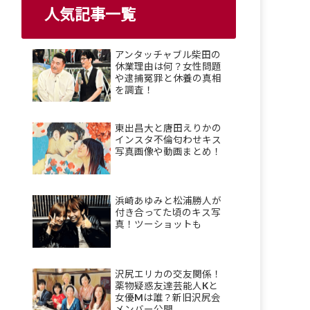
人気記事一覧
アンタッチャブル柴田の
休業理由は何？女性問題
や逮捕冤罪と休養の真相
を調査！
東出昌大と唐田えりかの
インスタ不倫匂わせキス
写真画像や動画まとめ！
浜崎あゆみと松浦勝人が
付き合ってた頃のキス写
真！ツーショットも
沢尻エリカの交友関係！
薬物疑惑友達芸能人Kと
女優Mは誰？新旧沢尻会
メンバー公開