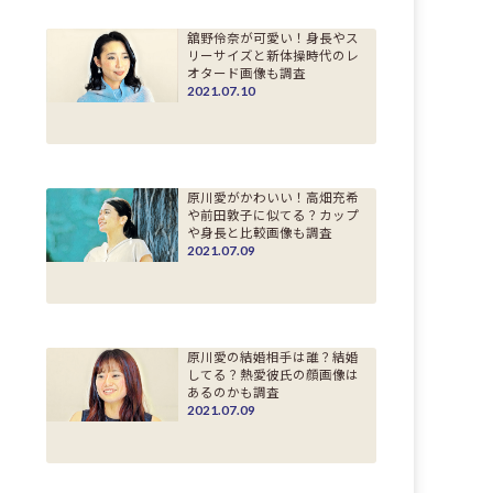
舘野伶奈が可愛い！身長やス
リーサイズと新体操時代のレ
オタード画像も調査
2021.07.10
原川愛がかわいい！高畑充希
や前田敦子に似てる？カップ
や身長と比較画像も調査
2021.07.09
原川愛の結婚相手は誰？結婚
してる？熱愛彼氏の顔画像は
あるのかも調査
2021.07.09