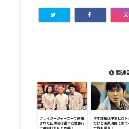
関連記
クレイジージャーニーで逮捕
甲本雅裕は甲本ヒロト
された出演者は誰？女性暴行
だけど南原清隆に似て
で番組打ち切り危機！
亡説も調査！