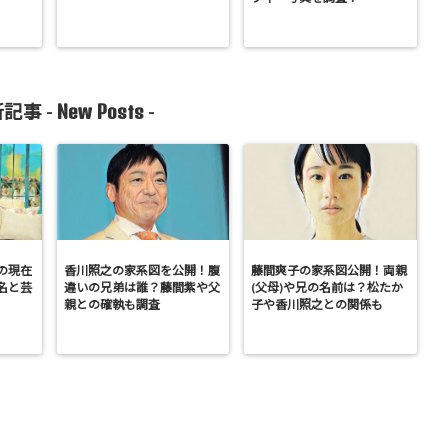
New Posts
記事 -
-
の現在
香川照之の家系図を公開！腹
藤間爽子の家系図公開！両親
名と芸
違いの兄弟は誰？藤間紫や父
(父母)や兄の名前は？松たか
親との確執も調査
子や香川照之との関係も