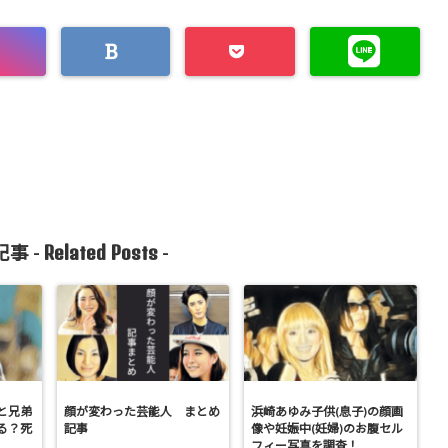
Related Posts
事 -
-
と兄弟
顔が変わった芸能人 まとめ
浜崎あゆみ子供(息子)の顔画
る？死
記事
像や妊娠中(妊婦)のお腹セル
フィー写真を調査！