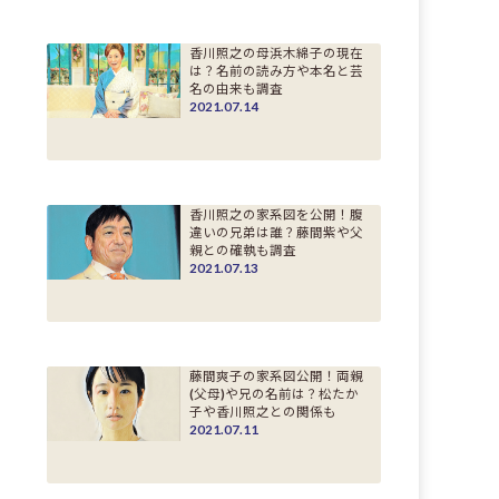
香川照之の母浜木綿子の現在
は？名前の読み方や本名と芸
名の由来も調査
2021.07.14
香川照之の家系図を公開！腹
違いの兄弟は誰？藤間紫や父
親との確執も調査
2021.07.13
藤間爽子の家系図公開！両親
(父母)や兄の名前は？松たか
子や香川照之との関係も
2021.07.11