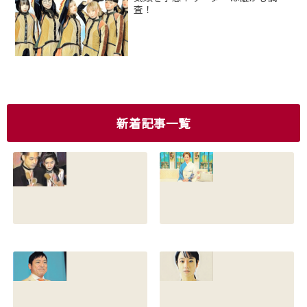
査！
新着記事一覧
香川照之の現在の
香川照之の母浜木
嫁は誰？元嫁知子
綿子の現在は？名
との離婚理由や再
前の読み方や本名
婚相手はいるのか
と芸名の由来も調
についても調査
査
2022.12.21
2021.07.14