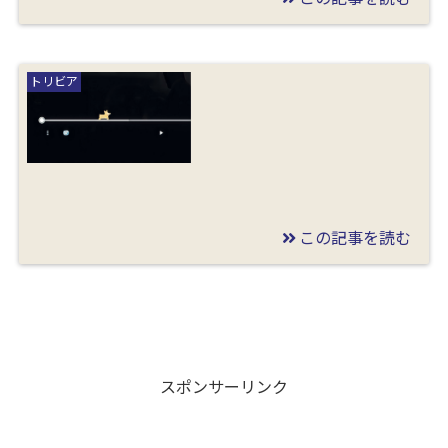
2021/04/15
楽天ミニの画面が突然
トリビア
白黒に！カラー表示に
戻す方法とその原因を
解説
この記事を読む
2020/07/04
YouTubeのシークバー
の上をコーギー犬が走
る？出現条件や隠し要
素を調査
スポンサーリンク