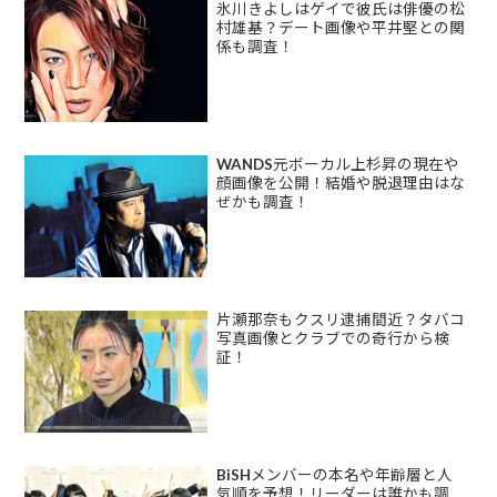
氷川きよしはゲイで彼氏は俳優の松
村雄基？デート画像や平井堅との関
係も調査！
WANDS元ボーカル上杉昇の現在や
顔画像を公開！結婚や脱退理由はな
ぜかも調査！
片瀬那奈もクスリ逮捕間近？タバコ
写真画像とクラブでの奇行から検
証！
BiSHメンバーの本名や年齢層と人
気順を予想！リーダーは誰かも調