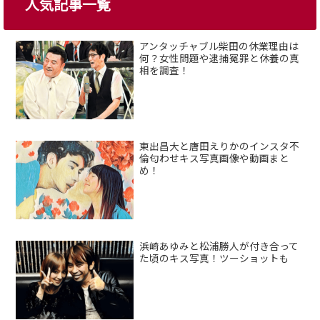
人気記事一覧
アンタッチャブル柴田の休業理由は
何？女性問題や逮捕冤罪と休養の真
相を調査！
東出昌大と唐田えりかのインスタ不
倫匂わせキス写真画像や動画まと
め！
浜崎あゆみと松浦勝人が付き合って
た頃のキス写真！ツーショットも