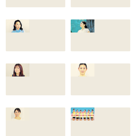
香川照之の家系図
藤間爽子の家系図
を公開！腹違いの
公開！両親(父母)
兄弟は誰？藤間紫
や兄の名前は？松
や父親との確執も
たか子や香川照之
調査
との関係も
2021.07.13
2021.07.11
舘野伶奈が可愛
原川愛がかわい
い！身長やスリー
い！高畑充希や前
サイズと新体操時
田敦子に似てる？
代のレオタード画
カップや身長と比
像も調査
較画像も調査
2021.07.10
2021.07.09
原川愛の結婚相手
戸塚寛子のwikiプ
は誰？結婚して
ロフ！年齢や身長
る？熱愛彼氏の顔
とカップは？イン
画像はあるのかも
スタと体操時代の
調査
画像も調査
2021.07.09
2021.07.08