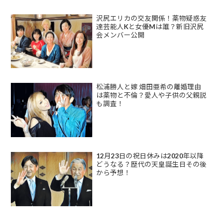
沢尻エリカの交友関係！薬物疑惑友
達芸能人Kと女優Mは誰？新旧沢尻
会メンバー公開
松浦勝人と嫁 畑田亜希の離婚理由
は薬物と不倫？愛人や子供の父親説
も調査！
12月23日の祝日休みは2020年以降
どうなる？歴代の天皇誕生日その後
から予想！