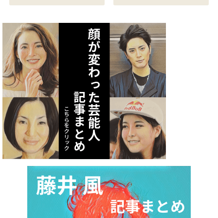
矢作あかりのスリ
テレビ体操アシス
ーサイズや身長・
タント まとめ記事
年齢と血液型は？
2021.07.06
インスタ画像も調
査
2021.07.07