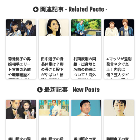
Related Posts
関連記事 -
-
菊池桃子の再
田中道子の身
村雨辰剛の国
Aマッソが差別
婚相手エリー
長体重は？脚
籍・出身地と
発言ネタで炎
ト官僚の名前
の長さと股下
名前の由来に
上！内容は
や職業経歴と
がやばい！結
ついて！海外
何？芸人クビ
顔画像！出会
婚と旦那は
の反応は？
になった理由
いや馴れ初め
誰？
も調査！
New Posts
最新記事 -
-
は？
香川照之の現
香川照之の母
香川照之の家
藤間爽子の家