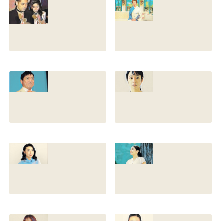
香川照之の現在の
香川照之の母浜木
嫁は誰？元嫁知子
綿子の現在は？名
との離婚理由や再
前の読み方や本名
婚相手はいるのか
と芸名の由来も調
についても調査
査
2022.12.21
2021.07.14
香川照之の家系図
藤間爽子の家系図
を公開！腹違いの
公開！両親(父母)
兄弟は誰？藤間紫
や兄の名前は？松
や父親との確執も
たか子や香川照之
調査
との関係も
2021.07.13
2021.07.11
舘野伶奈が可愛
原川愛がかわい
い！身長やスリー
い！高畑充希や前
サイズと新体操時
田敦子に似てる？