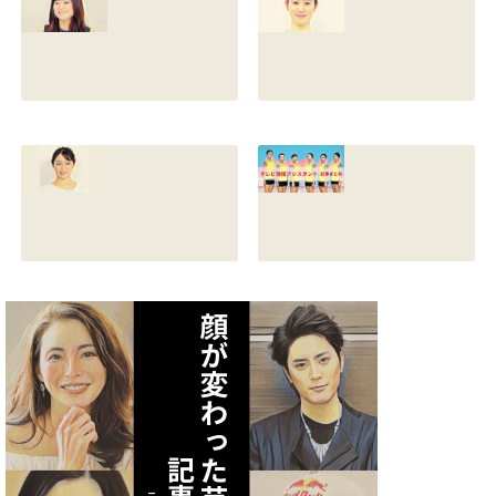
代のレオタード画
カップや身長と比
像も調査
較画像も調査
2021.07.10
2021.07.09
原川愛の結婚相手
戸塚寛子のwikiプ
は誰？結婚して
ロフ！年齢や身長
る？熱愛彼氏の顔
とカップは？イン
画像はあるのかも
スタと体操時代の
調査
画像も調査
2021.07.09
2021.07.08
矢作あかりのスリ
テレビ体操アシス
ーサイズや身長・
タント まとめ記事
年齢と血液型は？
2021.07.06
インスタ画像も調
査
2021.07.07