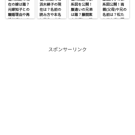
在の嫁は誰？
浜木綿子の現
系図を公開！
系図公開！両
元嫁知子との
在は？名前の
腹違いの兄弟
親(父母)や兄の
離婚理由や再
読み方や本名
は誰？藤間紫
名前は？松た
婚相手はいる
と芸名の由来
や父親との確
か子や香川照
のかについて
も調査
執も調査
之との関係も
も調査
スポンサーリンク