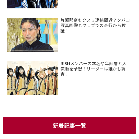
片瀬那奈もクスリ逮捕間近？タバコ
写真画像とクラブでの奇行から検
証！
BiSHメンバーの本名や年齢層と人
気順を予想！リーダーは誰かも調
査！
新着記事一覧