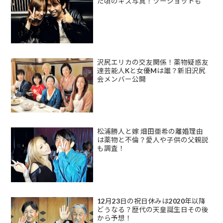
た頃のキス写真！ツーショットも
沢尻エリカの交友関係！薬物疑惑友
達芸能人Kと女優Mは誰？新旧沢尻
会メンバー公開
松浦勝人と嫁 畑田亜希の離婚理由
は薬物と不倫？愛人や子供の父親説
も調査！
12月23日の祝日休みは2020年以降
どうなる？歴代の天皇誕生日その後
から予想！