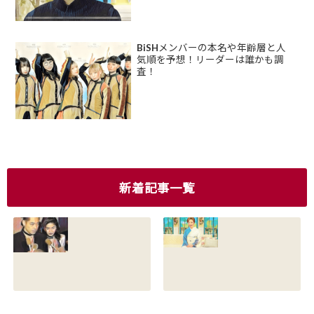
BiSHメンバーの本名や年齢層と人
気順を予想！リーダーは誰かも調
査！
新着記事一覧
香川照之の現在の
香川照之の母浜木
嫁は誰？元嫁知子
綿子の現在は？名