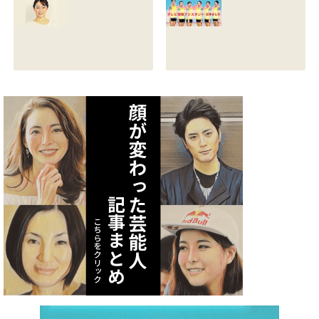
る？熱愛彼氏の顔
とカップは？イン
画像はあるのかも
スタと体操時代の
調査
画像も調査
2021.07.09
2021.07.08
矢作あかりのスリ
テレビ体操アシス
ーサイズや身長・
タント まとめ記事
年齢と血液型は？
2021.07.06
インスタ画像も調
査
2021.07.07