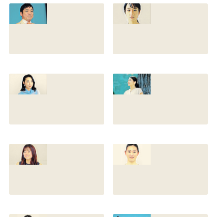
との離婚理由や再
前の読み方や本名
婚相手はいるのか
と芸名の由来も調
についても調査
査
2022.12.21
2021.07.14
香川照之の家系図
藤間爽子の家系図
を公開！腹違いの
公開！両親(父母)
兄弟は誰？藤間紫
や兄の名前は？松
や父親との確執も
たか子や香川照之
調査
との関係も
2021.07.13
2021.07.11
舘野伶奈が可愛
原川愛がかわい
い！身長やスリー
い！高畑充希や前
サイズと新体操時
田敦子に似てる？
代のレオタード画
カップや身長と比
像も調査
較画像も調査
2021.07.10
2021.07.09
原川愛の結婚相手
戸塚寛子のwikiプ
は誰？結婚して
ロフ！年齢や身長