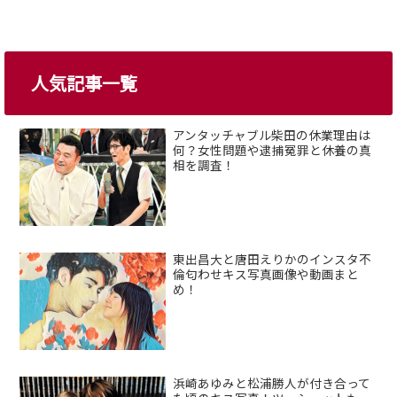
人気記事一覧
アンタッチャブル柴田の休業理由は
何？女性問題や逮捕冤罪と休養の真
相を調査！
東出昌大と唐田えりかのインスタ不
倫匂わせキス写真画像や動画まと
め！
浜崎あゆみと松浦勝人が付き合って