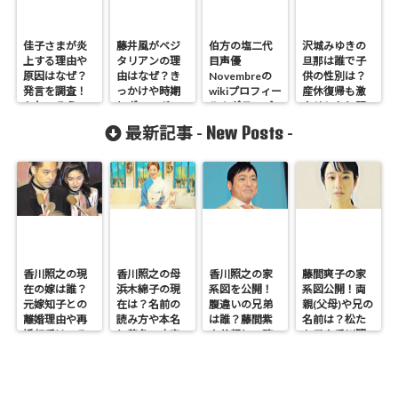
佳子さまが炎
藤井風がベジ
伯方の塩二代
沢城みゆきの
上する理由や
タリアンの理
目声優
旦那は誰で子
原因はなぜ？
由はなぜ？き
Novembreの
供の性別は？
発言を調査！
っかけや時期
wikiプロフィー
産休復帰も激
かわいそうの
とヴィーガン
ル！グランプ
やせしたと騒
声も
かどうかも調
リ動画も
然！
New Posts
最新記事 -
-
査
香川照之の現
香川照之の母
香川照之の家
藤間爽子の家
在の嫁は誰？
浜木綿子の現
系図を公開！
系図公開！両
元嫁知子との
在は？名前の
腹違いの兄弟
親(父母)や兄の
離婚理由や再
読み方や本名
は誰？藤間紫
名前は？松た
婚相手はいる
と芸名の由来
や父親との確
か子や香川照
のかについて
も調査
執も調査
之との関係も
も調査