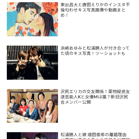
東出昌大と唐田えりかのインスタ不
倫匂わせキス写真画像や動画まと
め！
浜崎あゆみと松浦勝人が付き合って
た頃のキス写真！ツーショットも
沢尻エリカの交友関係！薬物疑惑友
達芸能人Kと女優Mは誰？新旧沢尻
会メンバー公開
松浦勝人と嫁 畑田亜希の離婚理由