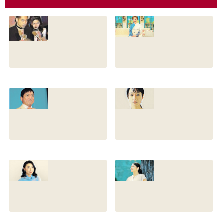
香川照之の現在の
香川照之の母浜木
嫁は誰？元嫁知子
綿子の現在は？名
との離婚理由や再
前の読み方や本名
婚相手はいるのか
と芸名の由来も調
についても調査
査
2022.12.21
2021.07.14
香川照之の家系図
藤間爽子の家系図
を公開！腹違いの
公開！両親(父母)
兄弟は誰？藤間紫
や兄の名前は？松
や父親との確執も
たか子や香川照之
調査
との関係も
2021.07.13
2021.07.11
舘野伶奈が可愛
原川愛がかわい