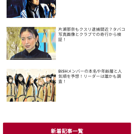
片瀬那奈もクスリ逮捕間近？タバコ
写真画像とクラブでの奇行から検
証！
BiSHメンバーの本名や年齢層と人
気順を予想！リーダーは誰かも調
査！
新着記事一覧