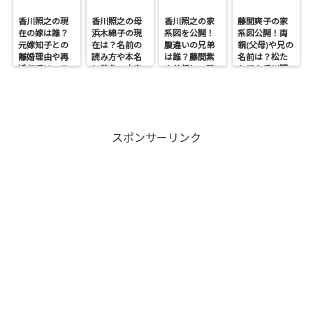
香川照之の現
香川照之の母
香川照之の家
藤間爽子の家
在の嫁は誰？
浜木綿子の現
系図を公開！
系図公開！両
元嫁知子との
在は？名前の
腹違いの兄弟
親(父母)や兄の
離婚理由や再
読み方や本名
は誰？藤間紫
名前は？松た
婚相手はいる
と芸名の由来
や父親との確
か子や香川照
のかについて
も調査
執も調査
之との関係も
も調査
スポンサーリンク