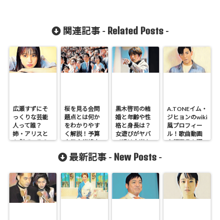
Related Posts
関連記事 -
-
広瀬すずにそ
桜を見る会問
黒木啓司の結
A.TONEイム・
っくりな芸能
題点とは何か
婚と年齢や性
ジヒョンのwiki
人って誰？
をわかりやす
格と身長は？
風プロフィー
姉・アリスと
く解説！予算
女遊びがヤバ
ル！歌曲動画
も似ている？
や民主党鳩山
イ噂は本当か
や顔画像を調
政権時も調
調査！
査！
New Posts
最新記事 -
-
査！