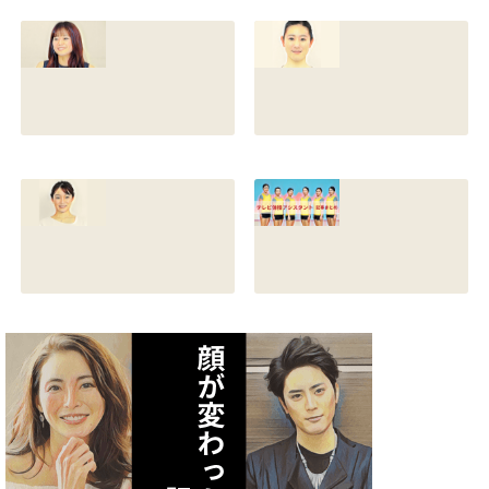
い！身長やスリー
い！高畑充希や前
サイズと新体操時
田敦子に似てる？
代のレオタード画
カップや身長と比
像も調査
較画像も調査
2021.07.10
2021.07.09
原川愛の結婚相手
戸塚寛子のwikiプ
は誰？結婚して
ロフ！年齢や身長
る？熱愛彼氏の顔
とカップは？イン
画像はあるのかも
スタと体操時代の
調査
画像も調査
2021.07.09
2021.07.08
矢作あかりのスリ
テレビ体操アシス
ーサイズや身長・
タント まとめ記事
年齢と血液型は？
2021.07.06
インスタ画像も調
査
2021.07.07