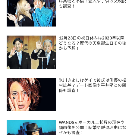
は薬物と不倫？愛人や子供の父親説
も調査！
12月23日の祝日休みは2020年以降
どうなる？歴代の天皇誕生日その後
から予想！
氷川きよしはゲイで彼氏は俳優の松
村雄基？デート画像や平井堅との関
係も調査！
WANDS元ボーカル上杉昇の現在や
顔画像を公開！結婚や脱退理由はな
ぜかも調査！