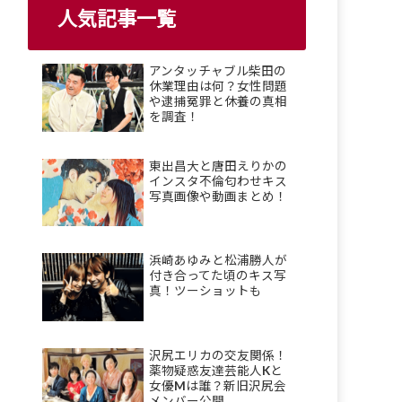
人気記事一覧
アンタッチャブル柴田の
休業理由は何？女性問題
や逮捕冤罪と休養の真相
を調査！
東出昌大と唐田えりかの
インスタ不倫匂わせキス
写真画像や動画まとめ！
浜崎あゆみと松浦勝人が
付き合ってた頃のキス写
真！ツーショットも
沢尻エリカの交友関係！
薬物疑惑友達芸能人Kと
女優Mは誰？新旧沢尻会
メンバー公開