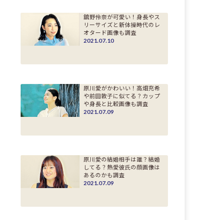
舘野伶奈が可愛い！身長やス
リーサイズと新体操時代のレ
オタード画像も調査
2021.07.10
原川愛がかわいい！高畑充希
や前田敦子に似てる？カップ
や身長と比較画像も調査
2021.07.09
原川愛の結婚相手は誰？結婚
してる？熱愛彼氏の顔画像は
あるのかも調査
2021.07.09