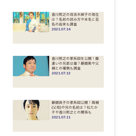
香川照之の母浜木綿子の現在
は？名前の読み方や本名と芸
名の由来も調査
2021.07.14
香川照之の家系図を公開！腹
違いの兄弟は誰？藤間紫や父
親との確執も調査
2021.07.13
藤間爽子の家系図公開！両親
(父母)や兄の名前は？松たか
子や香川照之との関係も
2021.07.11