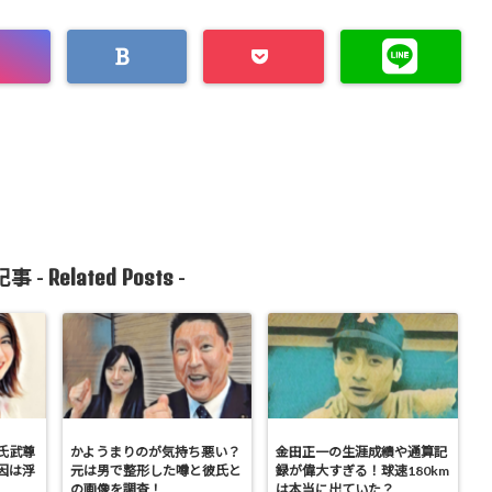
Related Posts
事 -
-
氏武尊
かようまりのが気持ち悪い？
金田正一の生涯成績や通算記
因は浮
元は男で整形した噂と彼氏と
録が偉大すぎる！球速180km
の画像を調査！
は本当に出ていた？