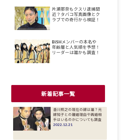
片瀬那奈もクスリ逮捕間
近？タバコ写真画像とク
ラブでの奇行から検証！
BiSHメンバーの本名や
年齢層と人気順を予想！
リーダーは誰かも調査！
新着記事一覧
香川照之の現在の嫁は誰？元
嫁知子との離婚理由や再婚相
手はいるのかについても調査
2022.12.21