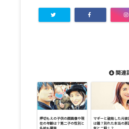
関連記
押切もえの子供の顔画像や現
マギーと破局した元彼
在の年齢は？第二子の性別と
は誰？別れた本当の原
名前も調査
気と二股！？