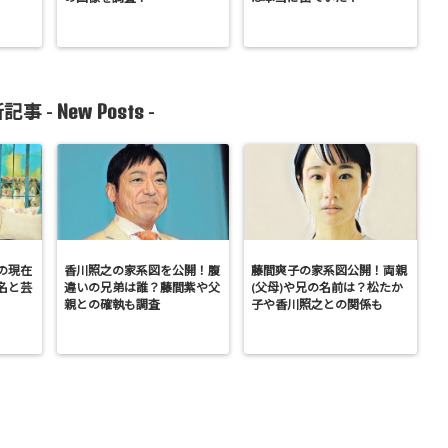
New Posts
記事 -
-
の現在
香川照之の家系図を公開！腹
藤間爽子の家系図公開！両親
名と芸
違いの兄弟は誰？藤間紫や父
(父母)や兄の名前は？松たか
親との確執も調査
子や香川照之との関係も