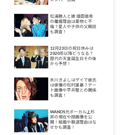
松浦勝人と嫁 畑田亜希
の離婚理由は薬物と不
倫？愛人や子供の父親説
も調査！
12月23日の祝日休みは
2020年以降どうなる？
歴代の天皇誕生日その後
から予想！
氷川きよしはゲイで彼氏
は俳優の松村雄基？デー
ト画像や平井堅との関係
も調査！
WANDS元ボーカル上杉
昇の現在や顔画像を公
開！結婚や脱退理由はな
ぜかも調査！