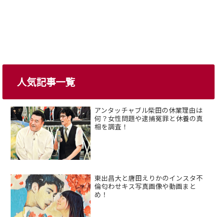
人気記事一覧
アンタッチャブル柴田の休業理由は
何？女性問題や逮捕冤罪と休養の真
相を調査！
東出昌大と唐田えりかのインスタ不
倫匂わせキス写真画像や動画まと
め！