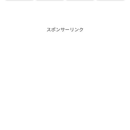
婚相手はいる
と芸名の由来
や父親との確
か子や香川照
のかについて
も調査
執も調査
之との関係も
も調査
スポンサーリンク