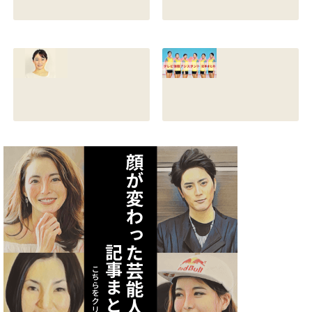
原川愛の結婚相手
戸塚寛子のwikiプ
は誰？結婚して
ロフ！年齢や身長
る？熱愛彼氏の顔
とカップは？イン
画像はあるのかも
スタと体操時代の
調査
画像も調査
2021.07.09
2021.07.08
矢作あかりのスリ
テレビ体操アシス
ーサイズや身長・
タント まとめ記事
年齢と血液型は？
2021.07.06
インスタ画像も調
査
2021.07.07