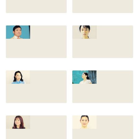
香川照之の現在の
香川照之の母浜木
嫁は誰？元嫁知子
綿子の現在は？名
との離婚理由や再
前の読み方や本名
婚相手はいるのか
と芸名の由来も調
についても調査
査
2022.12.21
2021.07.14
香川照之の家系図
藤間爽子の家系図
を公開！腹違いの
公開！両親(父母)
兄弟は誰？藤間紫
や兄の名前は？松
や父親との確執も
たか子や香川照之
調査
との関係も
2021.07.13
2021.07.11
舘野伶奈が可愛
原川愛がかわい
い！身長やスリー
い！高畑充希や前
サイズと新体操時
田敦子に似てる？
代のレオタード画
カップや身長と比
像も調査
較画像も調査
2021.07.10
2021.07.09