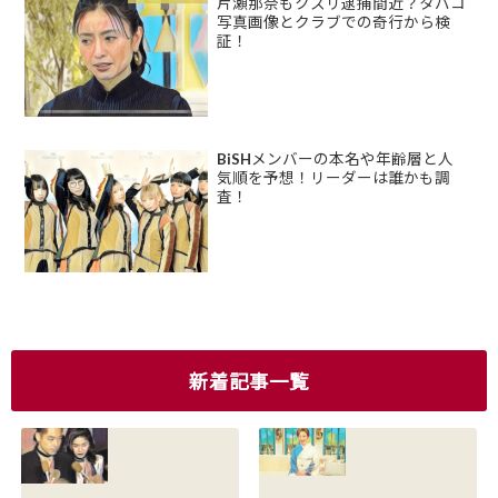
片瀬那奈もクスリ逮捕間近？タバコ
写真画像とクラブでの奇行から検
証！
BiSHメンバーの本名や年齢層と人
気順を予想！リーダーは誰かも調
査！
新着記事一覧