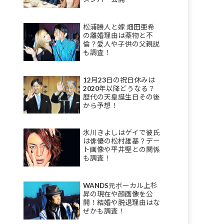
松浦勝人と嫁 畑田亜希
の離婚理由は薬物と不
倫？愛人や子供の父親説
も調査！
12月23日の祝日休みは
2020年以降どうなる？
歴代の天皇誕生日その後
から予想！
氷川きよしはゲイで彼氏
は俳優の松村雄基？デー
ト画像や平井堅との関係
も調査！
WANDS元ボーカル上杉
昇の現在や顔画像を公
開！結婚や脱退理由はな
ぜかも調査！