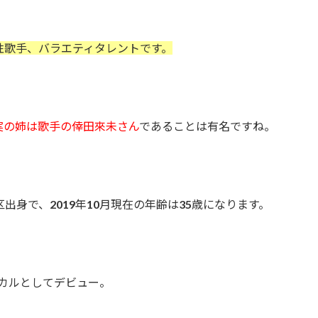
女性歌手、バラエティタレントです。
実の姉は歌手の倖田來未さん
であることは有名ですね。
区出身で、2019年10月現在の年齢は35歳になります。
wのボーカルとしてデビュー。