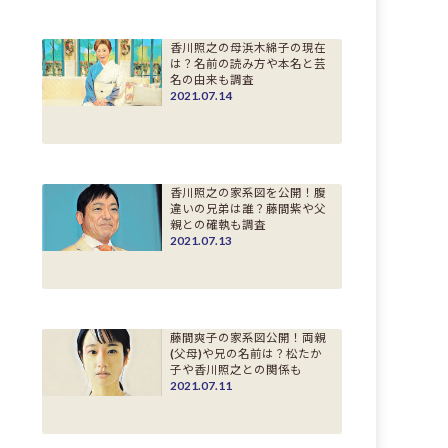
香川照之の母浜木綿子の現在
は？名前の読み方や本名と芸
名の由来も調査
2021.07.14
香川照之の家系図を公開！腹
違いの兄弟は誰？藤間紫や父
親との確執も調査
2021.07.13
藤間爽子の家系図公開！両親
(父母)や兄の名前は？松たか
子や香川照之との関係も
2021.07.11