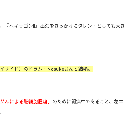
、『ヘキサゴンII』出演をきっかけにタレントとしても大き
E（ハイサイド）のドラム・Nosukeさんと結婚。
がんによる胚細胞腫瘍」
のために闘病中であること、左睾
。