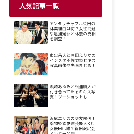
人気記事一覧
アンタッチャブル柴田の
休業理由は何？女性問題
や逮捕冤罪と休養の真相
を調査！
東出昌大と唐田えりかの
インスタ不倫匂わせキス
写真画像や動画まとめ！
浜崎あゆみと松浦勝人が
付き合ってた頃のキス写
真！ツーショットも
沢尻エリカの交友関係！
薬物疑惑友達芸能人Kと
女優Mは誰？新旧沢尻会
メンバー公開