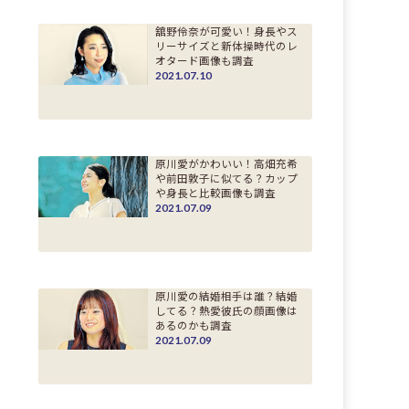
舘野伶奈が可愛い！身長やス
リーサイズと新体操時代のレ
オタード画像も調査
2021.07.10
原川愛がかわいい！高畑充希
や前田敦子に似てる？カップ
や身長と比較画像も調査
2021.07.09
原川愛の結婚相手は誰？結婚
してる？熱愛彼氏の顔画像は
あるのかも調査
2021.07.09