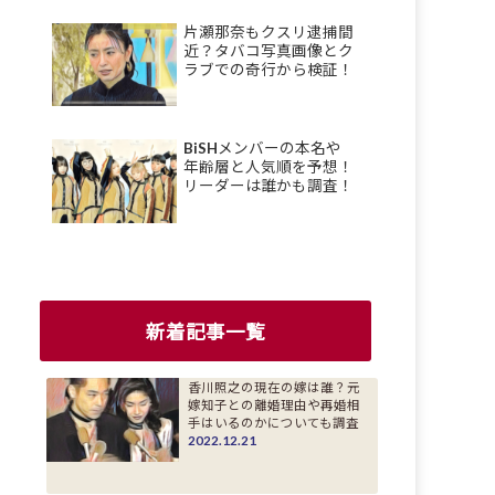
片瀬那奈もクスリ逮捕間
近？タバコ写真画像とク
ラブでの奇行から検証！
BiSHメンバーの本名や
年齢層と人気順を予想！
リーダーは誰かも調査！
新着記事一覧
香川照之の現在の嫁は誰？元
嫁知子との離婚理由や再婚相
手はいるのかについても調査
2022.12.21