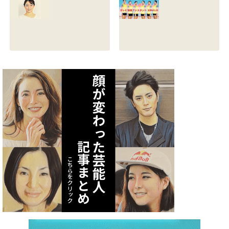
る？熱愛彼氏の顔
とカップは？イン
画像はあるのかも
スタと体操時代の
調査
画像も調査
2021.07.09
2021.07.08
矢作あかりのスリ
テレビ体操アシス
ーサイズや身長・
タント まとめ記事
年齢と血液型は？
2021.07.06
インスタ画像も調
査
2021.07.07