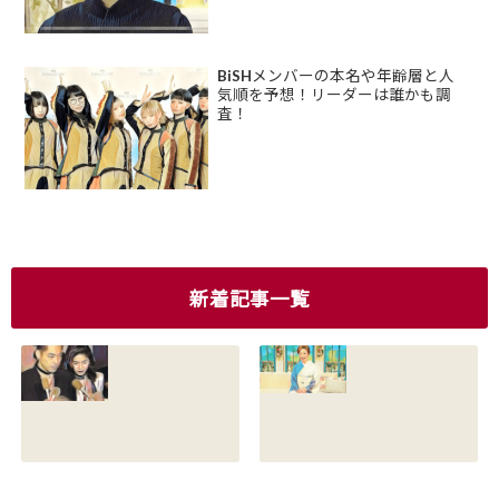
BiSHメンバーの本名や年齢層と人
気順を予想！リーダーは誰かも調
査！
新着記事一覧
香川照之の現在の
香川照之の母浜木
嫁は誰？元嫁知子
綿子の現在は？名