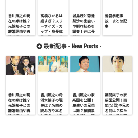
香川照之の現
高橋ひかるは
城島茂と菊池
池袋暴走事
在の嫁は誰？
細すぎ？スリ
梨沙の出会い
故 まとめ記
元嫁知子との
ーサイズ・カ
や馴れ初めを
事
離婚理由や再
ップ・身長体
調査！元は長
婚相手はいる
重と現在の歳
瀬智也のファ
のかについて
は
ンだった？
New Posts
最新記事 -
-
も調査
香川照之の現
香川照之の母
香川照之の家
藤間爽子の家
在の嫁は誰？
浜木綿子の現
系図を公開！
系図公開！両
元嫁知子との
在は？名前の
腹違いの兄弟
親(父母)や兄の
離婚理由や再
読み方や本名
は誰？藤間紫
名前は？松た
婚相手はいる
と芸名の由来
や父親との確
か子や香川照
のかについて
も調査
執も調査
之との関係も
も調査