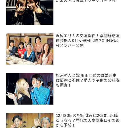
た頃のキス写真！ツーショットも
沢尻エリカの交友関係！薬物疑惑友
達芸能人Kと女優Mは誰？新旧沢尻
会メンバー公開
松浦勝人と嫁 畑田亜希の離婚理由
は薬物と不倫？愛人や子供の父親説
も調査！
12月23日の祝日休みは2020年以降
どうなる？歴代の天皇誕生日その後
から予想！