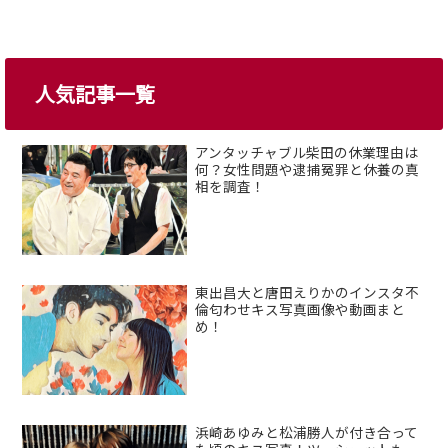
人気記事一覧
アンタッチャブル柴田の休業理由は
何？女性問題や逮捕冤罪と休養の真
相を調査！
東出昌大と唐田えりかのインスタ不
倫匂わせキス写真画像や動画まと
め！
浜崎あゆみと松浦勝人が付き合って