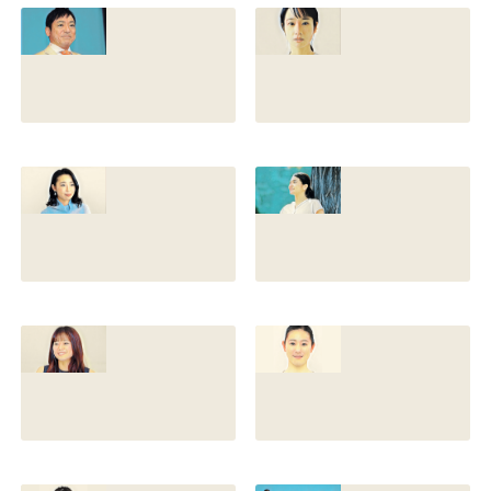
との離婚理由や再
前の読み方や本名
婚相手はいるのか
と芸名の由来も調
についても調査
査
2022.12.21
2021.07.14
香川照之の家系図
藤間爽子の家系図
を公開！腹違いの
公開！両親(父母)
兄弟は誰？藤間紫
や兄の名前は？松
や父親との確執も
たか子や香川照之
調査
との関係も
2021.07.13
2021.07.11
舘野伶奈が可愛
原川愛がかわい
い！身長やスリー
い！高畑充希や前
サイズと新体操時
田敦子に似てる？
代のレオタード画
カップや身長と比
像も調査
較画像も調査
2021.07.10
2021.07.09
原川愛の結婚相手
戸塚寛子のwikiプ
は誰？結婚して
ロフ！年齢や身長