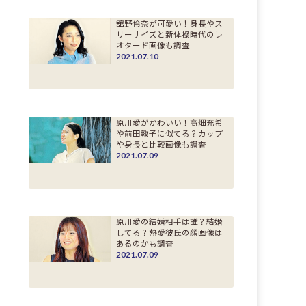
舘野伶奈が可愛い！身長やス
リーサイズと新体操時代のレ
オタード画像も調査
2021.07.10
原川愛がかわいい！高畑充希
や前田敦子に似てる？カップ
や身長と比較画像も調査
2021.07.09
原川愛の結婚相手は誰？結婚
してる？熱愛彼氏の顔画像は
あるのかも調査
2021.07.09