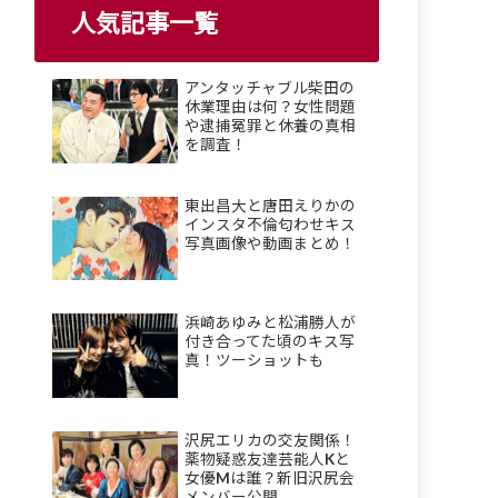
人気記事一覧
アンタッチャブル柴田の
休業理由は何？女性問題
や逮捕冤罪と休養の真相
を調査！
東出昌大と唐田えりかの
インスタ不倫匂わせキス
写真画像や動画まとめ！
浜崎あゆみと松浦勝人が
付き合ってた頃のキス写
真！ツーショットも
沢尻エリカの交友関係！
薬物疑惑友達芸能人Kと
女優Mは誰？新旧沢尻会
メンバー公開