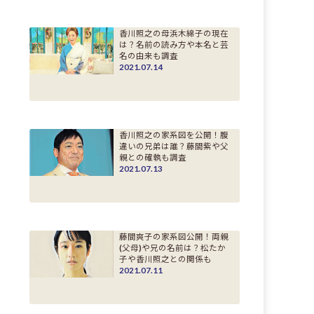
香川照之の母浜木綿子の現在
は？名前の読み方や本名と芸
名の由来も調査
2021.07.14
香川照之の家系図を公開！腹
違いの兄弟は誰？藤間紫や父
親との確執も調査
2021.07.13
藤間爽子の家系図公開！両親
(父母)や兄の名前は？松たか
子や香川照之との関係も
2021.07.11