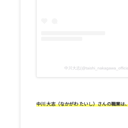
中川大志(@taishi_nakagawa_off
中川 大志（なかがわ たいし）さんの職業は