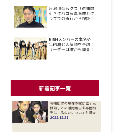
片瀬那奈もクスリ逮捕間
近？タバコ写真画像とク
ラブでの奇行から検証！
BiSHメンバーの本名や
年齢層と人気順を予想！
リーダーは誰かも調査！
新着記事一覧
香川照之の現在の嫁は誰？元
嫁知子との離婚理由や再婚相
手はいるのかについても調査
2022.12.21