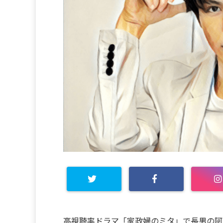
高視聴率ドラマ「家政婦のミタ」で長男の阿