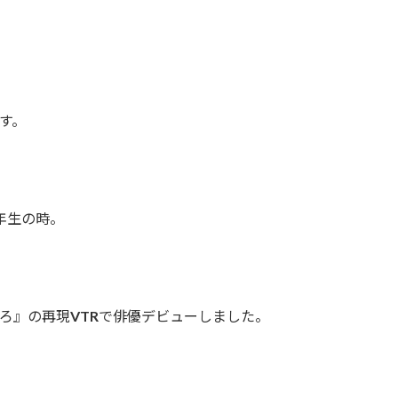
す。
年生の時。
ころ』の再現VTRで俳優デビューしました。