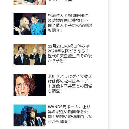
松浦勝人と嫁 畑田亜希
の離婚理由は薬物と不
倫？愛人や子供の父親説
も調査！
12月23日の祝日休みは
2020年以降どうなる？
歴代の天皇誕生日その後
から予想！
氷川きよしはゲイで彼氏
は俳優の松村雄基？デー
ト画像や平井堅との関係
も調査！
WANDS元ボーカル上杉
昇の現在や顔画像を公
開！結婚や脱退理由はな
ぜかも調査！