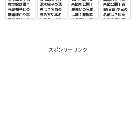
在の嫁は誰？
浜木綿子の現
系図を公開！
系図公開！両
元嫁知子との
在は？名前の
腹違いの兄弟
親(父母)や兄の
離婚理由や再
読み方や本名
は誰？藤間紫
名前は？松た
婚相手はいる
と芸名の由来
や父親との確
か子や香川照
のかについて
も調査
執も調査
之との関係も
も調査
スポンサーリンク