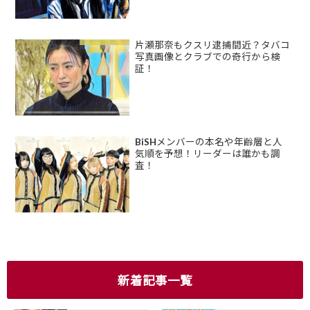
片瀬那奈もクスリ逮捕間近？タバコ
写真画像とクラブでの奇行から検
証！
BiSHメンバーの本名や年齢層と人
気順を予想！リーダーは誰かも調
査！
新着記事一覧