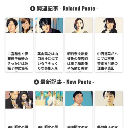
Related Posts
関連記事 -
-
二宮和也と伊
葉山奨之は山
朝日奈央熱愛
中西香菜がハ
藤綾子結婚の
口まゆに似て
彼氏の美容師
ロプロ卒業！
きっかけは妊
いる？そっく
は誰？顔画像
芸能界引退の
娠？挙式場所
りな芸能人を
や名前と美容
理由や原因
や日程はいつ
徹底検証！
院や結婚はい
は？復帰はい
どこかも調
つかも調査！
つ？
New Posts
最新記事 -
-
査！
香川照之の現
香川照之の母
香川照之の家
藤間爽子の家