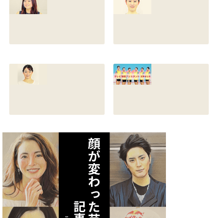
代のレオタード画
カップや身長と比
像も調査
較画像も調査
2021.07.10
2021.07.09
原川愛の結婚相手
戸塚寛子のwikiプ
は誰？結婚して
ロフ！年齢や身長
る？熱愛彼氏の顔
とカップは？イン
画像はあるのかも
スタと体操時代の
調査
画像も調査
2021.07.09
2021.07.08
矢作あかりのスリ
テレビ体操アシス
ーサイズや身長・
タント まとめ記事
年齢と血液型は？
2021.07.06
インスタ画像も調
査
2021.07.07