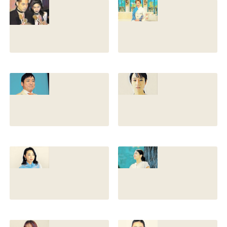
香川照之の現在の
香川照之の母浜木
嫁は誰？元嫁知子
綿子の現在は？名
との離婚理由や再
前の読み方や本名
婚相手はいるのか
と芸名の由来も調
についても調査
査
2022.12.21
2021.07.14
香川照之の家系図
藤間爽子の家系図
を公開！腹違いの
公開！両親(父母)
兄弟は誰？藤間紫
や兄の名前は？松
や父親との確執も
たか子や香川照之
調査
との関係も
2021.07.13
2021.07.11
舘野伶奈が可愛
原川愛がかわい
い！身長やスリー
い！高畑充希や前
サイズと新体操時
田敦子に似てる？