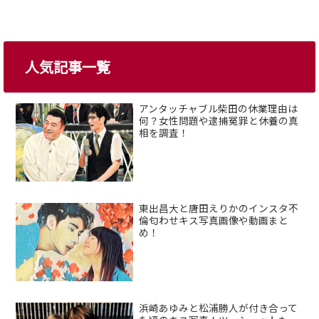
人気記事一覧
アンタッチャブル柴田の休業理由は
何？女性問題や逮捕冤罪と休養の真
相を調査！
東出昌大と唐田えりかのインスタ不
倫匂わせキス写真画像や動画まと
め！
浜崎あゆみと松浦勝人が付き合って