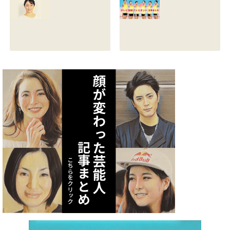
る？熱愛彼氏の顔
とカップは？イン
画像はあるのかも
スタと体操時代の
調査
画像も調査
2021.07.09
2021.07.08
矢作あかりのスリ
テレビ体操アシス
ーサイズや身長・
タント まとめ記事
年齢と血液型は？
2021.07.06
インスタ画像も調
査
2021.07.07