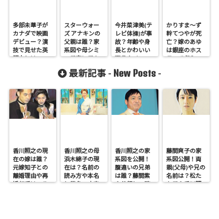
多部未華子が
スターウォー
今井菜津美(テ
かりすま〜ず
カナダで映画
ズ アナキンの
レビ体操)が事
幹てつやが死
デビュー？演
父親は誰？家
故？年齢や身
亡？嫁のあゆ
技で見せた英
系図や母シミ
長とかわいい
は銀座のホス
語力とは
の子宮に子を
画像やインス
テスで収入
宿した人物を
タも調査
は？
New Posts
最新記事 -
-
調査！
香川照之の現
香川照之の母
香川照之の家
藤間爽子の家
在の嫁は誰？
浜木綿子の現
系図を公開！
系図公開！両
元嫁知子との
在は？名前の
腹違いの兄弟
親(父母)や兄の
離婚理由や再
読み方や本名
は誰？藤間紫
名前は？松た
婚相手はいる
と芸名の由来
や父親との確
か子や香川照
のかについて
も調査
執も調査
之との関係も
も調査