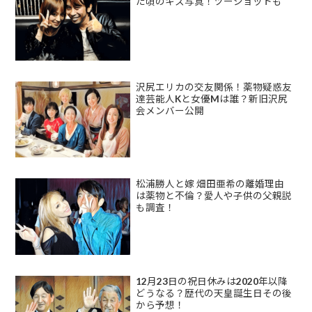
た頃のキス写真！ツーショットも
沢尻エリカの交友関係！薬物疑惑友
達芸能人Kと女優Mは誰？新旧沢尻
会メンバー公開
松浦勝人と嫁 畑田亜希の離婚理由
は薬物と不倫？愛人や子供の父親説
も調査！
12月23日の祝日休みは2020年以降
どうなる？歴代の天皇誕生日その後
から予想！