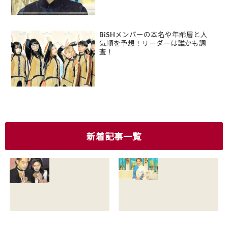
BiSHメンバーの本名や年齢層と人
気順を予想！リーダーは誰かも調
査！
新着記事一覧
香川照之の現在の
香川照之の母浜木
嫁は誰？元嫁知子
綿子の現在は？名