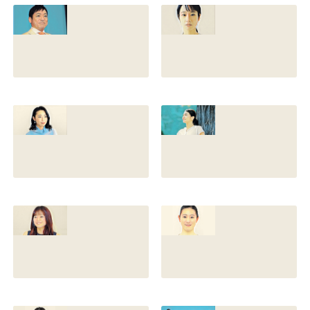
との離婚理由や再
前の読み方や本名
婚相手はいるのか
と芸名の由来も調
についても調査
査
2022.12.21
2021.07.14
香川照之の家系図
藤間爽子の家系図
を公開！腹違いの
公開！両親(父母)
兄弟は誰？藤間紫
や兄の名前は？松
や父親との確執も
たか子や香川照之
調査
との関係も
2021.07.13
2021.07.11
舘野伶奈が可愛
原川愛がかわい
い！身長やスリー
い！高畑充希や前
サイズと新体操時
田敦子に似てる？
代のレオタード画
カップや身長と比
像も調査
較画像も調査
2021.07.10
2021.07.09
原川愛の結婚相手
戸塚寛子のwikiプ
は誰？結婚して
ロフ！年齢や身長