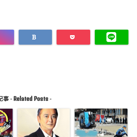
Related Posts
事 -
-