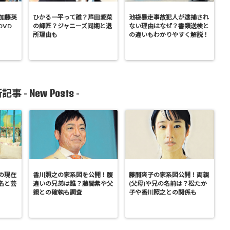
加藤英
ひかる一平って誰？芦田愛菜
池袋暴走事故犯人が逮捕され
DVD
の師匠？ジャニーズ同期と退
ない理由はなぜ？書類送検と
所理由も
の違いもわかりやすく解説！
New Posts
記事 -
-
の現在
香川照之の家系図を公開！腹
藤間爽子の家系図公開！両親
名と芸
違いの兄弟は誰？藤間紫や父
(父母)や兄の名前は？松たか
親との確執も調査
子や香川照之との関係も