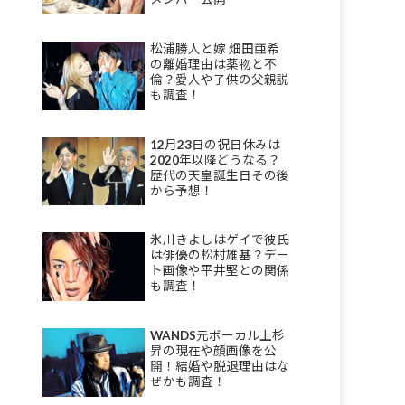
松浦勝人と嫁 畑田亜希
の離婚理由は薬物と不
倫？愛人や子供の父親説
も調査！
12月23日の祝日休みは
2020年以降どうなる？
歴代の天皇誕生日その後
から予想！
氷川きよしはゲイで彼氏
は俳優の松村雄基？デー
ト画像や平井堅との関係
も調査！
WANDS元ボーカル上杉
昇の現在や顔画像を公
開！結婚や脱退理由はな
ぜかも調査！