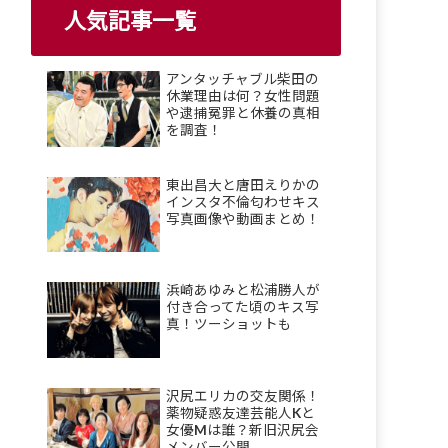
人気記事一覧
アンタッチャブル柴田の
休業理由は何？女性問題
や逮捕冤罪と休養の真相
を調査！
東出昌大と唐田えりかの
インスタ不倫匂わせキス
写真画像や動画まとめ！
浜崎あゆみと松浦勝人が
付き合ってた頃のキス写
真！ツーショットも
沢尻エリカの交友関係！
薬物疑惑友達芸能人Kと
女優Mは誰？新旧沢尻会
メンバー公開