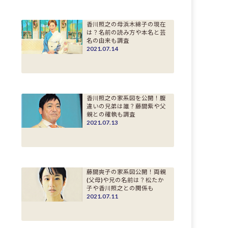
香川照之の母浜木綿子の現在
は？名前の読み方や本名と芸
名の由来も調査
2021.07.14
香川照之の家系図を公開！腹
違いの兄弟は誰？藤間紫や父
親との確執も調査
2021.07.13
藤間爽子の家系図公開！両親
(父母)や兄の名前は？松たか
子や香川照之との関係も
2021.07.11