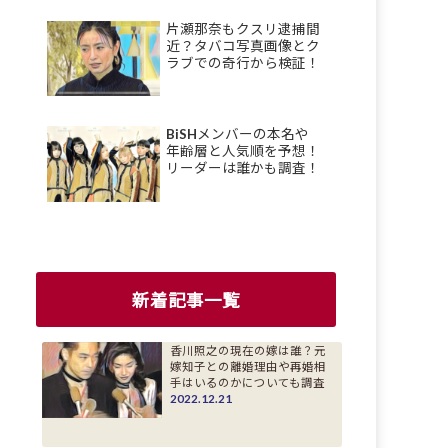
片瀬那奈もクスリ逮捕間
近？タバコ写真画像とク
ラブでの奇行から検証！
BiSHメンバーの本名や
年齢層と人気順を予想！
リーダーは誰かも調査！
新着記事一覧
香川照之の現在の嫁は誰？元
嫁知子との離婚理由や再婚相
手はいるのかについても調査
2022.12.21