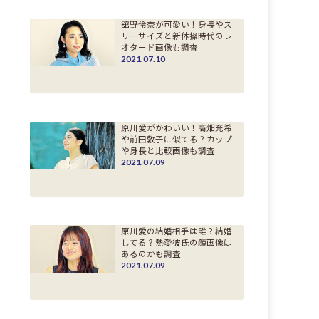
舘野伶奈が可愛い！身長やス
リーサイズと新体操時代のレ
オタード画像も調査
2021.07.10
原川愛がかわいい！高畑充希
や前田敦子に似てる？カップ
や身長と比較画像も調査
2021.07.09
原川愛の結婚相手は誰？結婚
してる？熱愛彼氏の顔画像は
あるのかも調査
2021.07.09