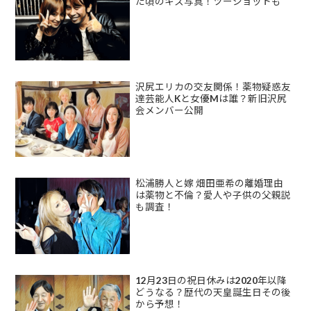
た頃のキス写真！ツーショットも
沢尻エリカの交友関係！薬物疑惑友
達芸能人Kと女優Mは誰？新旧沢尻
会メンバー公開
松浦勝人と嫁 畑田亜希の離婚理由
は薬物と不倫？愛人や子供の父親説
も調査！
12月23日の祝日休みは2020年以降
どうなる？歴代の天皇誕生日その後
から予想！