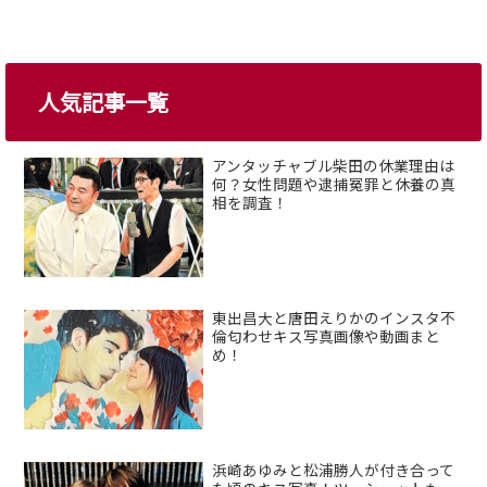
人気記事一覧
アンタッチャブル柴田の休業理由は
何？女性問題や逮捕冤罪と休養の真
相を調査！
東出昌大と唐田えりかのインスタ不
倫匂わせキス写真画像や動画まと
め！
浜崎あゆみと松浦勝人が付き合って