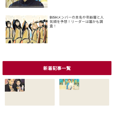
BiSHメンバーの本名や年齢層と人
気順を予想！リーダーは誰かも調
査！
新着記事一覧
香川照之の現在の
香川照之の母浜木
嫁は誰？元嫁知子
綿子の現在は？名