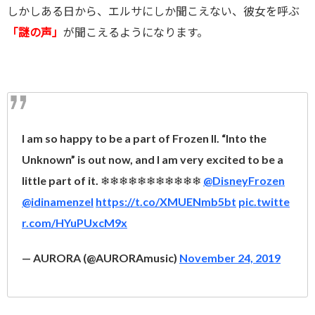
しかしある日から、エルサにしか聞こえない、彼女を呼ぶ
「謎の声」
が聞こえるようになります。
I am so happy to be a part of Frozen II. “Into the
Unknown” is out now, and I am very excited to be a
little part of it. ❄❄❄❄❄❄❄❄❄❄❄
@DisneyFrozen
@idinamenzel
https://t.co/XMUENmb5bt
pic.twitte
r.com/HYuPUxcM9x
— AURORA (@AURORAmusic)
November 24, 2019