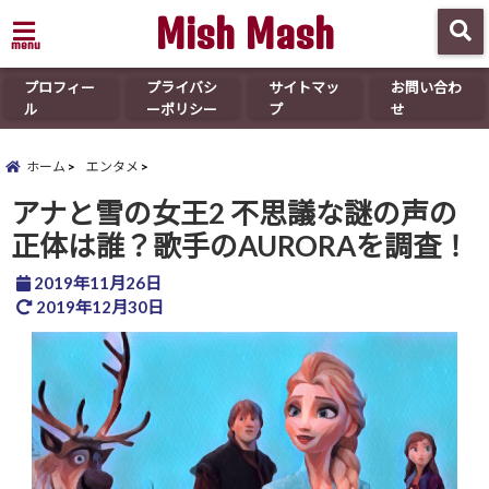
Mish Mash
menu
プロフィー
プライバシ
サイトマッ
お問い合わ
ル
ーポリシー
プ
せ
ホーム
エンタメ
アナと雪の女王2 不思議な謎の声の
正体は誰？歌手のAURORAを調査！
2019年11月26日
2019年12月30日