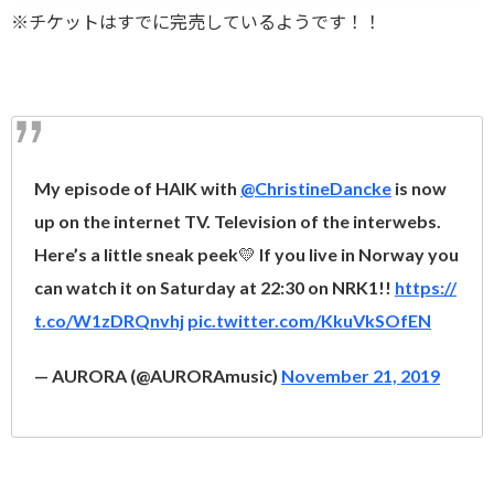
※チケットはすでに完売しているようです！！
My episode of HAIK with
@ChristineDancke
is now
up on the internet TV. Television of the interwebs.
Here’s a little sneak peek💛 If you live in Norway you
can watch it on Saturday at 22:30 on NRK1!!
https://
t.co/W1zDRQnvhj
pic.twitter.com/KkuVkSOfEN
— AURORA (@AURORAmusic)
November 21, 2019